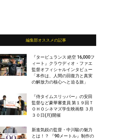
編集部オススメの記事
『タービュランス 絶空 16,000フ
ィート』クラウディオ・ファエ
監督オフィシャルインタビュー
「本作は、人間の回復力と真実
の解放力の核心へと迫る旅」
『侍タイムスリッパー』の安田
監督など豪華審査員 第１９回Ｔ
ＯＨＯシネマズ学生映画祭 ３月
３０日(月)開催
新進気鋭の監督・中川駿の魅力
とは！？ 『90メートル』制作の