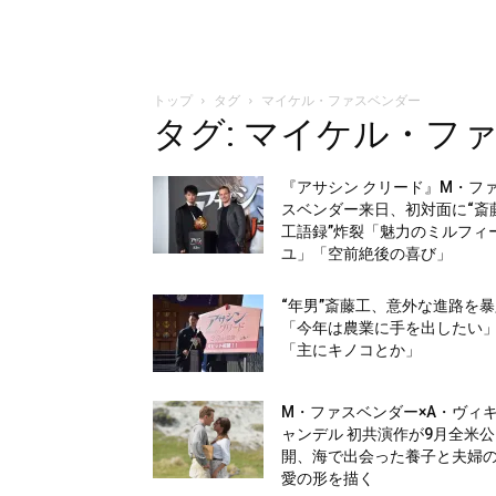
トップ
タグ
マイケル・ファスベンダー
タグ: マイケル・フ
『アサシン クリード』M・フ
スベンダー来日、初対面に“斎
工語録”炸裂「魅力のミルフィ
ユ」「空前絶後の喜び」
“年男”斎藤工、意外な進路を
「今年は農業に手を出したい
「主にキノコとか」
M・ファスベンダー×A・ヴィ
ャンデル 初共演作が9月全米公
開、海で出会った養子と夫婦
愛の形を描く