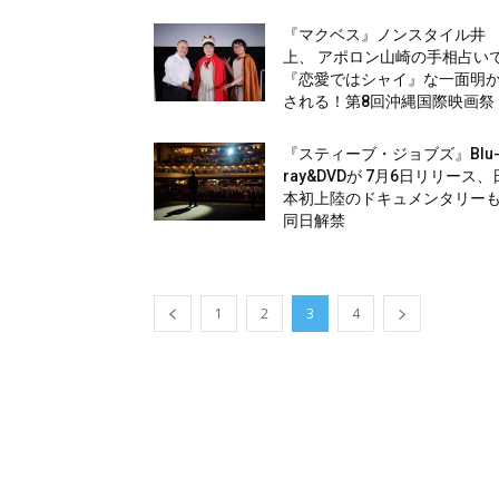
『マクベス』ノンスタイル井
上、 アポロン山崎の手相占い
『恋愛ではシャイ』な一面明
される！第8回沖縄国際映画祭
『スティーブ・ジョブズ』Blu
ray&DVDが 7月6日リリース、
本初上陸のドキュメンタリー
同日解禁
1
2
3
4