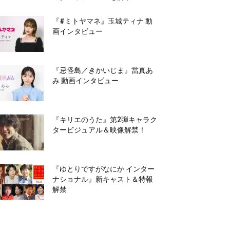
『#ミトヤマネ』玉城ティナ 動
画インタビュー
『忌怪島／きかいじま』當真あ
み 動画インタビュー
『キリエのうた』第2弾キャラク
タービジュアル＆映像解禁！
『ゆとりですがなにか インター
ナショナル』新キャスト＆特報
解禁