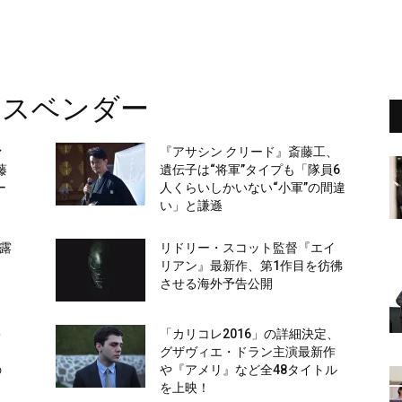
ァスベンダー
ァ
『アサシン クリード』斎藤工、
藤
遺伝子は“将軍”タイプも「隊員6
ー
人くらいしかいない“小軍”の間違
い」と謙遜
暴露
リドリー・スコット監督『エイ
」
リアン』最新作、第1作目を彷彿
させる海外予告公開
キ
「カリコレ2016」の詳細決定、
グザヴィエ・ドラン主演最新作
の
や『アメリ』など全48タイトル
を上映！