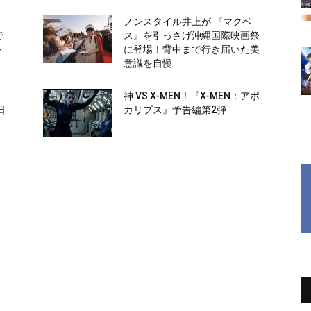
ノンスタイル井上が 『マクベ
で
ス』を引っさげ沖縄国際映画祭
か
に登場！背中まで行き届いた美
意識を自慢
-
神 VS X-MEN！『X-MEN：アポ
日
カリプス』予告編第2弾
も