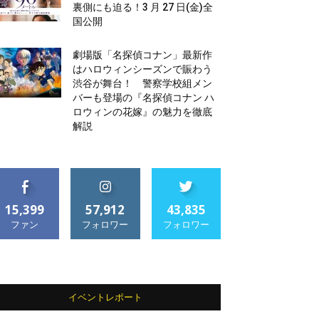
裏側にも迫る！3 月 27 日(金)全
国公開
劇場版「名探偵コナン」最新作
はハロウィンシーズンで賑わう
渋谷が舞台！ 警察学校組メン
バーも登場の『名探偵コナン ハ
ロウィンの花嫁』の魅力を徹底
解説
15,399
57,912
43,835
ファン
フォロワー
フォロワー
イベントレポート