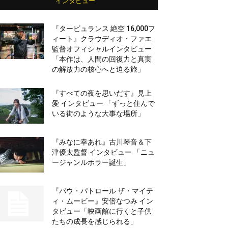
インタビュー
『タービュランス 絶空 16,000フ
ィート』クラウディオ・ファエ
監督オフィシャルインタビュー
「本作は、人間の回復力と真実
の解放力の核心へと迫る旅」
『すべての夜を思いだす』見上
愛 インタビュー 「ずっと住んで
いる街のような大事な場所」
『みなに幸あれ』古川琴音＆下
津優太監督 インタビュー 「ニュ
ージャンルホラー誕生」
『パウ・パトロール ザ・マイテ
ィ・ムービー』安倍なつみ イン
タビュー「映画館に行くと子供
たちの成長を感じられる」