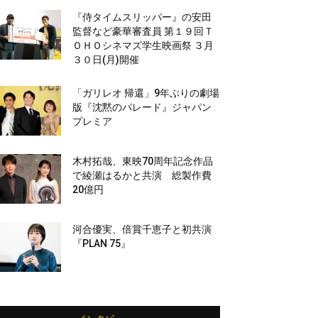
『侍タイムスリッパー』の安田
監督など豪華審査員 第１９回Ｔ
ＯＨＯシネマズ学生映画祭 ３月
３０日(月)開催
「ガリレオ 帰還」9年ぶりの劇場
版『沈黙のパレード』ジャパン
プレミア
木村拓哉、東映70周年記念作品
で綾瀬はるかと共演 総製作費
20億円
河合優実、倍賞千恵子と初共演
『PLAN 75』