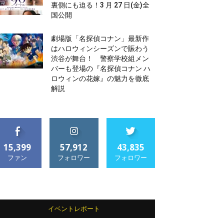
裏側にも迫る！3 月 27 日(金)全
国公開
劇場版「名探偵コナン」最新作
はハロウィンシーズンで賑わう
渋谷が舞台！ 警察学校組メン
バーも登場の『名探偵コナン ハ
ロウィンの花嫁』の魅力を徹底
解説
15,399
57,912
43,835
ファン
フォロワー
フォロワー
イベントレポート