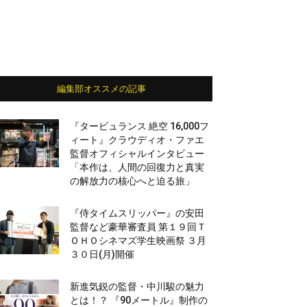
編集部オススメの記事
『タービュランス 絶空 16,000フ
ィート』クラウディオ・ファエ
監督オフィシャルインタビュー
「本作は、人間の回復力と真実
の解放力の核心へと迫る旅」
『侍タイムスリッパー』の安田
監督など豪華審査員 第１９回Ｔ
ＯＨＯシネマズ学生映画祭 ３月
３０日(月)開催
新進気鋭の監督・中川駿の魅力
とは！？ 『90メートル』制作の