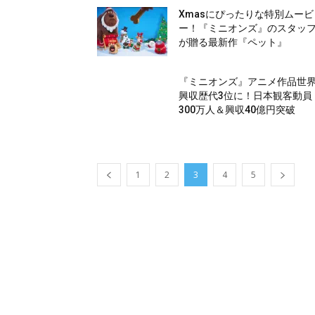
Xmasにぴったりな特別ムービ
ー！『ミニオンズ』のスタッ
が贈る最新作『ペット』
『ミニオンズ』アニメ作品世
興収歴代3位に！日本観客動員
300万人＆興収40億円突破
1
2
3
4
5