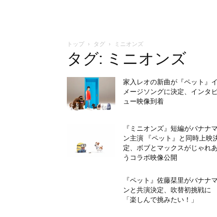
トップ
タグ
ミニオンズ
タグ: ミニオンズ
家入レオの新曲が『ペット』
メージソングに決定、インタ
ュー映像到着
『ミニオンズ』短編がバナナ
ン主演 『ペット』と同時上映
定、ボブとマックスがじゃれ
うコラボ映像公開
『ペット』佐藤栞里がバナナ
ンと共演決定、吹替初挑戦に
「楽しんで挑みたい！」