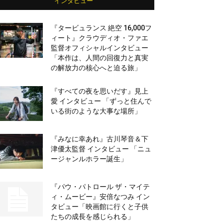
インタビュー
『タービュランス 絶空 16,000フ
ィート』クラウディオ・ファエ
監督オフィシャルインタビュー
「本作は、人間の回復力と真実
の解放力の核心へと迫る旅」
『すべての夜を思いだす』見上
愛 インタビュー 「ずっと住んで
いる街のような大事な場所」
『みなに幸あれ』古川琴音＆下
津優太監督 インタビュー 「ニュ
ージャンルホラー誕生」
『パウ・パトロール ザ・マイテ
ィ・ムービー』安倍なつみ イン
タビュー「映画館に行くと子供
たちの成長を感じられる」