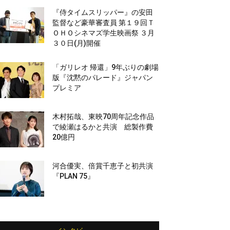
『侍タイムスリッパー』の安田
監督など豪華審査員 第１９回Ｔ
ＯＨＯシネマズ学生映画祭 ３月
３０日(月)開催
「ガリレオ 帰還」9年ぶりの劇場
版『沈黙のパレード』ジャパン
プレミア
木村拓哉、東映70周年記念作品
で綾瀬はるかと共演 総製作費
20億円
河合優実、倍賞千恵子と初共演
『PLAN 75』