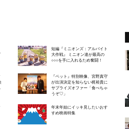
イ
短編『ミニオンズ：アルバイト
ビ
大作戦』 ミニオン達が最高の
○○○を手に入れるため奮闘！
マ
『ペット』特別映像、宮野真守
決
が出演決定を知らない梶裕貴に
あ
サプライズオファー「食べちゃ
うぞ♡」
マ
年末年始にイッキ見したいおす
すめ映画特集