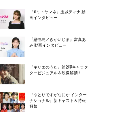
『#ミトヤマネ』玉城ティナ 動
画インタビュー
『忌怪島／きかいじま』當真あ
み 動画インタビュー
『キリエのうた』第2弾キャラク
タービジュアル＆映像解禁！
『ゆとりですがなにか インター
ナショナル』新キャスト＆特報
解禁