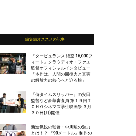
編集部オススメの記事
『タービュランス 絶空 16,000フ
ィート』クラウディオ・ファエ
監督オフィシャルインタビュー
「本作は、人間の回復力と真実
の解放力の核心へと迫る旅」
『侍タイムスリッパー』の安田
監督など豪華審査員 第１９回Ｔ
ＯＨＯシネマズ学生映画祭 ３月
３０日(月)開催
新進気鋭の監督・中川駿の魅力
とは！？ 『90メートル』制作の