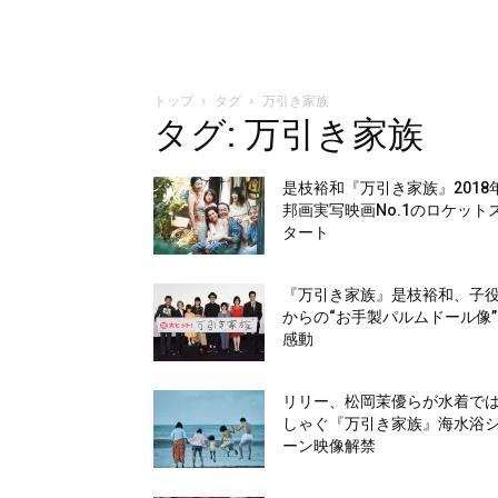
トップ
タグ
万引き家族
タグ: 万引き家族
是枝裕和『万引き家族』2018
邦画実写映画No.1のロケット
タート
『万引き家族』是枝裕和、子
からの“お手製パルムドール像
感動
リリー、松岡茉優らが水着で
しゃぐ『万引き家族』海水浴
ーン映像解禁