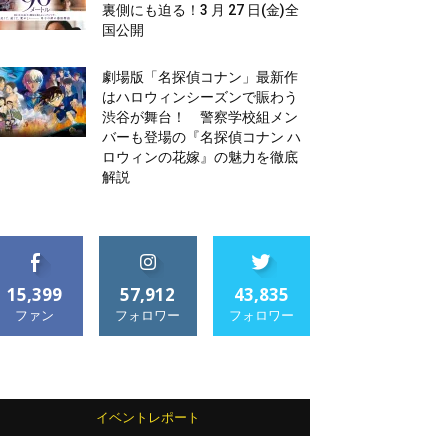
裏側にも迫る！3 月 27 日(金)全
国公開
劇場版「名探偵コナン」最新作
はハロウィンシーズンで賑わう
渋谷が舞台！ 警察学校組メン
バーも登場の『名探偵コナン ハ
ロウィンの花嫁』の魅力を徹底
解説
15,399
57,912
43,835
ファン
フォロワー
フォロワー
イベントレポート