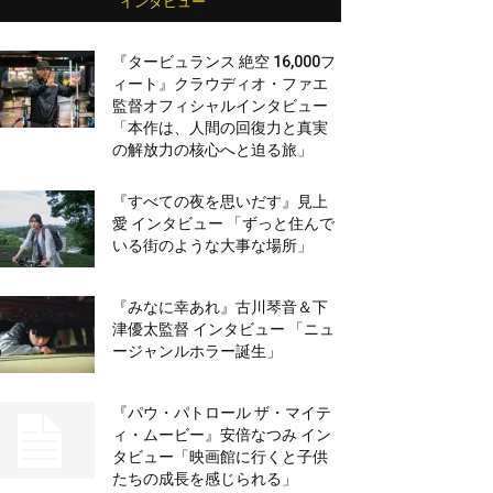
インタビュー
『タービュランス 絶空 16,000フ
ィート』クラウディオ・ファエ
監督オフィシャルインタビュー
「本作は、人間の回復力と真実
の解放力の核心へと迫る旅」
『すべての夜を思いだす』見上
愛 インタビュー 「ずっと住んで
いる街のような大事な場所」
『みなに幸あれ』古川琴音＆下
津優太監督 インタビュー 「ニュ
ージャンルホラー誕生」
『パウ・パトロール ザ・マイテ
ィ・ムービー』安倍なつみ イン
タビュー「映画館に行くと子供
たちの成長を感じられる」