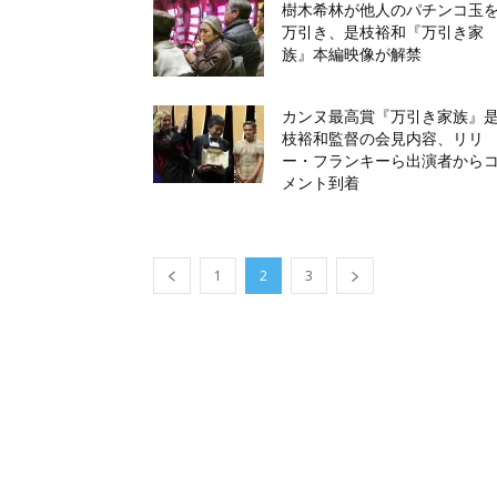
樹木希林が他人のパチンコ玉
万引き、是枝裕和『万引き家
族』本編映像が解禁
カンヌ最高賞『万引き家族』
枝裕和監督の会見内容、リリ
ー・フランキーら出演者から
メント到着
1
2
3