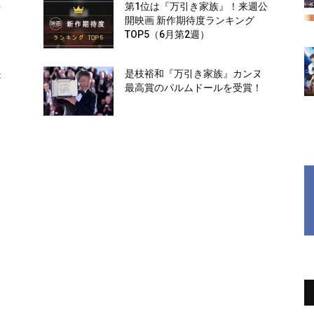
を
第1位は『万引き家族』！来週公
開映画 新作期待度ランキング
TOP5（6月第2週）
是
是枝裕和『万引き家族』カンヌ
最高賞のパルムドールを受賞！
コ