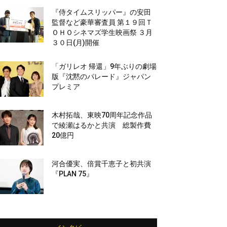
『侍タイムスリッパー』の安田
監督など豪華審査員 第１９回Ｔ
ＯＨＯシネマズ学生映画祭 ３月
３０日(月)開催
「ガリレオ 帰還」9年ぶりの劇場
版『沈黙のパレード』ジャパン
プレミア
木村拓哉、東映70周年記念作品
で綾瀬はるかと共演 総製作費
20億円
河合優実、倍賞千恵子と初共演
『PLAN 75』