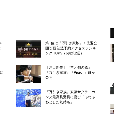
年
第1位は『万引き家族』！先週公
ス
開映画 初週予約アクセスランキ
ング TOP5（6月第2週）
役
【注目新作】『羊と鋼の森』
”に
『万引き家族』『Vision』ほか
公開
は
『万引き家族』安藤サクラ、カ
シ
ンヌ最高賞受賞に喜び「ふわふ
わとした気持ち」