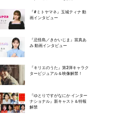
『#ミトヤマネ』玉城ティナ 動
画インタビュー
『忌怪島／きかいじま』當真あ
み 動画インタビュー
『キリエのうた』第2弾キャラク
タービジュアル＆映像解禁！
『ゆとりですがなにか インター
ナショナル』新キャスト＆特報
解禁