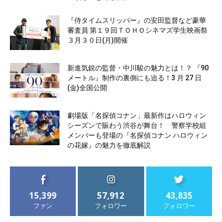
『侍タイムスリッパー』の安田監督など豪華
審査員 第１９回ＴＯＨＯシネマズ学生映画祭
３月３０日(月)開催
新進気鋭の監督・中川駿の魅力とは！？ 『90
メートル』制作の裏側にも迫る！3 月 27 日
(金)全国公開
劇場版「名探偵コナン」最新作はハロウィン
シーズンで賑わう渋谷が舞台！ 警察学校組
メンバーも登場の『名探偵コナン ハロウィン
の花嫁』の魅力を徹底解説
15,399
57,912
43,835
ファン
フォロワー
フォロワー