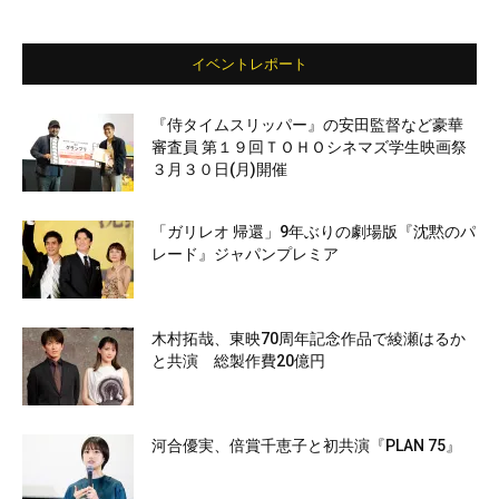
イベントレポート
『侍タイムスリッパー』の安田監督など豪華
審査員 第１９回ＴＯＨＯシネマズ学生映画祭
３月３０日(月)開催
「ガリレオ 帰還」9年ぶりの劇場版『沈黙のパ
レード』ジャパンプレミア
木村拓哉、東映70周年記念作品で綾瀬はるか
と共演 総製作費20億円
河合優実、倍賞千恵子と初共演『PLAN 75』