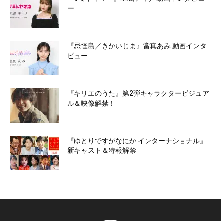
ー
『忌怪島／きかいじま』當真あみ 動画インタ
ビュー
『キリエのうた』第2弾キャラクタービジュア
ル＆映像解禁！
『ゆとりですがなにか インターナショナル』
新キャスト＆特報解禁