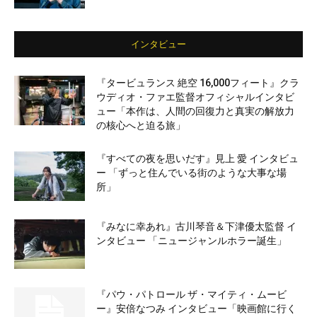
インタビュー
『タービュランス 絶空 16,000フィート』クラ
ウディオ・ファエ監督オフィシャルインタビ
ュー「本作は、人間の回復力と真実の解放力
の核心へと迫る旅」
『すべての夜を思いだす』見上 愛 インタビュ
ー 「ずっと住んでいる街のような大事な場
所」
『みなに幸あれ』古川琴音＆下津優太監督 イ
ンタビュー 「ニュージャンルホラー誕生」
『パウ・パトロール ザ・マイティ・ムービ
ー』安倍なつみ インタビュー「映画館に行く