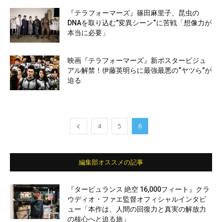
『テラフォーマーズ』篠田麻里子、昆虫の
DNAを取り込む”変異シーン“に苦戦「想像力が
本当に必要」
映画『テラフォーマーズ』新ポスタービジュ
アル解禁！伊藤英明らに最強最悪の“ヤツら”が
迫る
4
5
6
編集部オススメの記事
『タービュランス 絶空 16,000フィート』クラ
ウディオ・ファエ監督オフィシャルインタビ
ュー「本作は、人間の回復力と真実の解放力
の核心へと迫る旅」