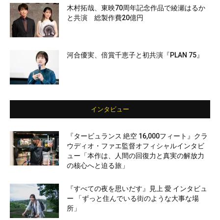
木村拓哉、東映70周年記念作品で綾瀬はるか
と共演 総製作費20億円
河合優実、倍賞千恵子と初共演『PLAN 75』
インタビュー
『タービュランス 絶空 16,000フィート』クラ
ウディオ・ファエ監督オフィシャルインタビ
ュー「本作は、人間の回復力と真実の解放力
の核心へと迫る旅」
『すべての夜を思いだす』見上 愛 インタビュ
ー 「ずっと住んでいる街のような大事な場
所」