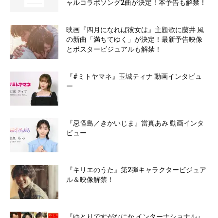
ャルコラボソング2曲が決定！本予告も解禁！
映画『四月になれば彼女は』主題歌に藤井 風
の新曲「満ちてゆく」が決定！最新予告映像
とポスタービジュアルも解禁！
『#ミトヤマネ』玉城ティナ 動画インタビュ
ー
『忌怪島／きかいじま』當真あみ 動画インタ
ビュー
『キリエのうた』第2弾キャラクタービジュア
ル＆映像解禁！
『ゆとりですがなにか インターナショナル』