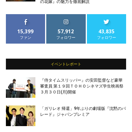
の花嫁』の魅力を徹底解説
15,399
57,912
43,835
ファン
フォロワー
フォロワー
イベントレポート
『侍タイムスリッパー』の安田監督など豪華
審査員 第１９回ＴＯＨＯシネマズ学生映画祭
３月３０日(月)開催
「ガリレオ 帰還」9年ぶりの劇場版『沈黙のパ
レード』ジャパンプレミア