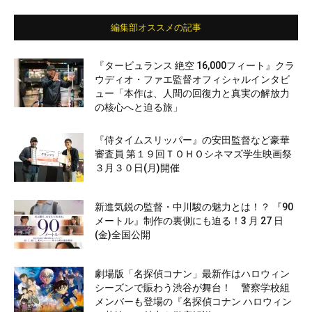
編集部オススメの記事
『タービュランス 絶空 16,000フィート』クラ
ウディオ・ファエ監督オフィシャルインタビ
ュー「本作は、人間の回復力と真実の解放力
の核心へと迫る旅」
『侍タイムスリッパー』の安田監督など豪華
審査員 第１９回ＴＯＨＯシネマズ学生映画祭
３月３０日(月)開催
新進気鋭の監督・中川駿の魅力とは！？ 『90
メートル』制作の裏側にも迫る！3 月 27 日
(金)全国公開
劇場版「名探偵コナン」最新作はハロウィン
シーズンで賑わう渋谷が舞台！ 警察学校組
メンバーも登場の『名探偵コナン ハロウィン