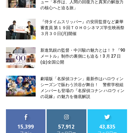
ュー「本作は、人間の回復力と真実の解放力
の核心へと迫る旅」
『侍タイムスリッパー』の安田監督など豪華
審査員 第１９回ＴＯＨＯシネマズ学生映画祭
３月３０日(月)開催
新進気鋭の監督・中川駿の魅力とは！？ 『90
メートル』制作の裏側にも迫る！3 月 27 日
(金)全国公開
劇場版「名探偵コナン」最新作はハロウィン
シーズンで賑わう渋谷が舞台！ 警察学校組
メンバーも登場の『名探偵コナン ハロウィン
の花嫁』の魅力を徹底解説
15,399
57,912
43,835
ファン
フォロワー
フォロワー