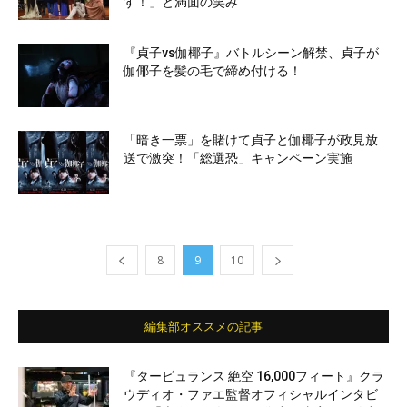
す！」と満面の笑み
『貞子vs伽椰子』バトルシーン解禁、貞子が
伽倻子を髪の毛で締め付ける！
「暗き一票」を賭けて貞子と伽椰子が政見放
送で激突！「総選恐」キャンペーン実施
8
9
10
編集部オススメの記事
『タービュランス 絶空 16,000フィート』クラ
ウディオ・ファエ監督オフィシャルインタビ