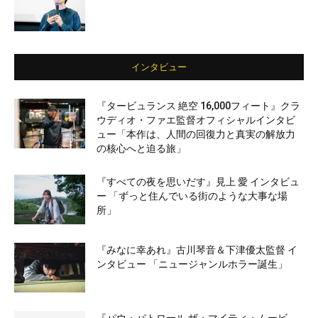
インタビュー
『タービュランス 絶空 16,000フィート』クラ
ウディオ・ファエ監督オフィシャルインタビ
ュー「本作は、人間の回復力と真実の解放力
の核心へと迫る旅」
『すべての夜を思いだす』見上 愛 インタビュ
ー 「ずっと住んでいる街のような大事な場
所」
『みなに幸あれ』古川琴音＆下津優太監督 イ
ンタビュー 「ニュージャンルホラー誕生」