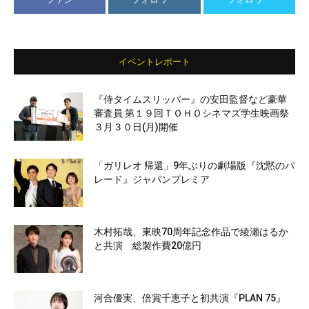
イベントレポート
『侍タイムスリッパー』の安田監督など豪華
審査員 第１９回ＴＯＨＯシネマズ学生映画祭
３月３０日(月)開催
「ガリレオ 帰還」9年ぶりの劇場版『沈黙のパ
レード』ジャパンプレミア
木村拓哉、東映70周年記念作品で綾瀬はるか
と共演 総製作費20億円
河合優実、倍賞千恵子と初共演『PLAN 75』