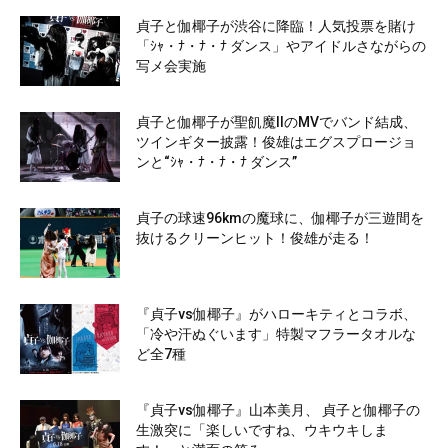
貞子と伽椰子が渋谷に降臨！人気投票を賭け
「ｼｬ・ﾅ・ﾅ・ﾅ ダンス」やアイドルさながらの
写メ会実施
貞子と伽椰子が聖飢魔IIのMVでバンド結成、
ツインギター披露！俊雄はエグスプロージョ
ンと“ｼｬ・ﾅ・ﾅ・ﾅ ダンス”
貞子の球速96kmの魔球に、伽椰子が三遊間を
抜けるクリーンヒット！俊雄が走る！
『貞子vs伽椰子』がハローキティとコラボ、
「冷や汗ぬぐいます」特製マフラータオルな
ど全7種
『貞子vs伽椰子』山本美月、 貞子と伽椰子の
生激突に「楽しいですね、ウキウキしま