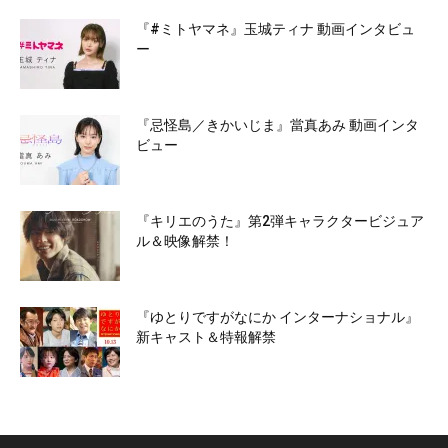
『#ミトヤマネ』玉城ティナ 動画インタビュ
ー
『忌怪島／きかいじま』當真あみ 動画インタ
ビュー
『キリエのうた』第2弾キャラクタービジュア
ル＆映像解禁！
『ゆとりですがなにか インターナショナル』
新キャスト＆特報解禁