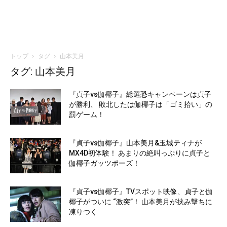
トップ
タグ
山本美月
タグ: 山本美月
『貞子vs伽椰子』総選恐キャンペーンは貞子
が勝利、 敗北したは伽椰子は「ゴミ拾い」の
罰ゲーム！
『貞子vs伽椰子』山本美月&玉城ティナが
MX4D初体験！ あまりの絶叫っぷりに貞子と
伽椰子ガッツポーズ！
『貞子vs伽椰子』TVスポット映像、貞子と伽
椰子がついに “激突”！ 山本美月が挟み撃ちに
凍りつく