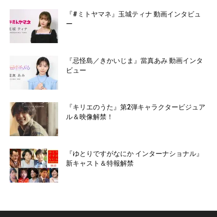
『#ミトヤマネ』玉城ティナ 動画インタビュ
ー
『忌怪島／きかいじま』當真あみ 動画インタ
ビュー
『キリエのうた』第2弾キャラクタービジュア
ル＆映像解禁！
『ゆとりですがなにか インターナショナル』
新キャスト＆特報解禁