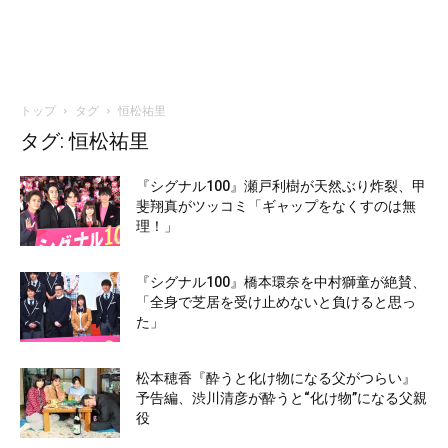
トップ
タグ
恒松祐里
タグ: 恒松祐里
『シグナル100』瀬戸利樹が天然ぶり炸裂、甲
斐翔真がツッコミ「ギャップをなくすのは無
理！」
『シグナル100』橋本環奈を中村獅童が絶賛、
「全身で芝居を受け止めないと負けると思っ
た」
松本穂香『酔うと化け物になる父がつらい』
予告編、渋川清彦が酔うと“化け物”になる父親
役