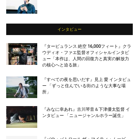
インタビュー
『タービュランス 絶空 16,000フィート』クラ
ウディオ・ファエ監督オフィシャルインタビ
ュー「本作は、人間の回復力と真実の解放力
の核心へと迫る旅」
『すべての夜を思いだす』見上 愛 インタビュ
ー 「ずっと住んでいる街のような大事な場
所」
『みなに幸あれ』古川琴音＆下津優太監督 イ
ンタビュー 「ニュージャンルホラー誕生」