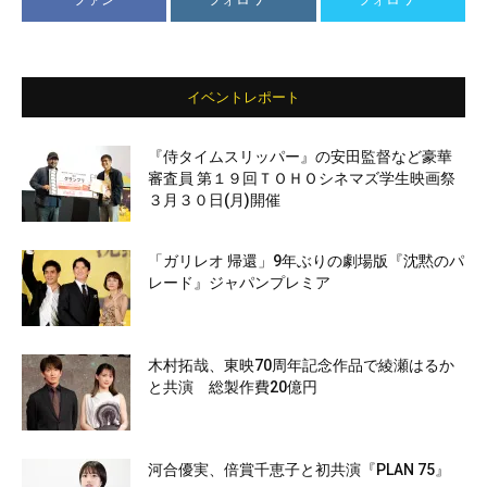
イベントレポート
『侍タイムスリッパー』の安田監督など豪華
審査員 第１９回ＴＯＨＯシネマズ学生映画祭
３月３０日(月)開催
「ガリレオ 帰還」9年ぶりの劇場版『沈黙のパ
レード』ジャパンプレミア
木村拓哉、東映70周年記念作品で綾瀬はるか
と共演 総製作費20億円
河合優実、倍賞千恵子と初共演『PLAN 75』