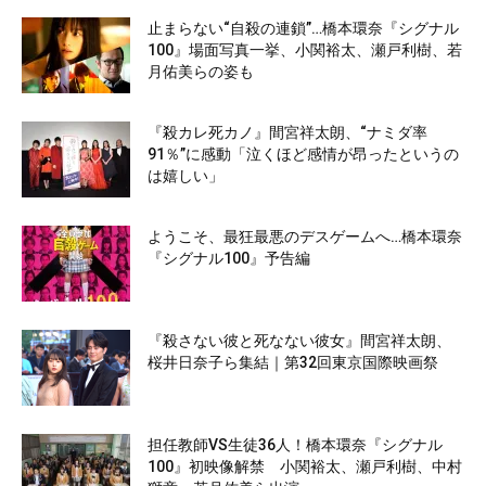
止まらない“自殺の連鎖”…橋本環奈『シグナル
100』場面写真一挙、小関裕太、瀬戸利樹、若
月佑美らの姿も
『殺カレ死カノ』間宮祥太朗、“ナミダ率
91％”に感動「泣くほど感情が昂ったというの
は嬉しい」
ようこそ、最狂最悪のデスゲームへ…橋本環奈
『シグナル100』予告編
『殺さない彼と死なない彼女』間宮祥太朗、
桜井日奈子ら集結｜第32回東京国際映画祭
担任教師VS生徒36人！橋本環奈『シグナル
100』初映像解禁 小関裕太、瀬戸利樹、中村