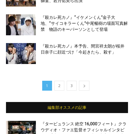
獅童、若月佑美ら出演
『殺カレ死カノ』“イケメンくん”金子大
地、“サイコキラーくん”中尾暢樹の場面写真解
禁 物語のキーパーソンとして登場
『殺カレ死カノ』本予告、間宮祥太朗が桜井
日奈子に顔近づけ「今起きたら、殺す」
1
2
3
編集部オススメの記事
『タービュランス 絶空 16,000フィート』クラ
ウディオ・ファエ監督オフィシャルインタビ