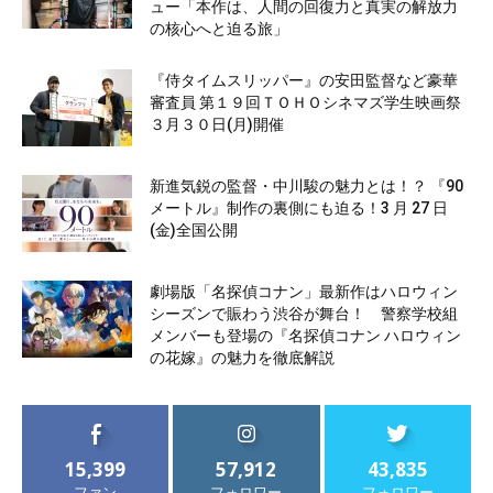
ュー「本作は、人間の回復力と真実の解放力
の核心へと迫る旅」
『侍タイムスリッパー』の安田監督など豪華
審査員 第１９回ＴＯＨＯシネマズ学生映画祭
３月３０日(月)開催
新進気鋭の監督・中川駿の魅力とは！？ 『90
メートル』制作の裏側にも迫る！3 月 27 日
(金)全国公開
劇場版「名探偵コナン」最新作はハロウィン
シーズンで賑わう渋谷が舞台！ 警察学校組
メンバーも登場の『名探偵コナン ハロウィン
の花嫁』の魅力を徹底解説
15,399
57,912
43,835
ファン
フォロワー
フォロワー