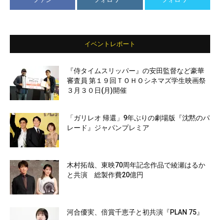
イベントレポート
『侍タイムスリッパー』の安田監督など豪華
審査員 第１９回ＴＯＨＯシネマズ学生映画祭
３月３０日(月)開催
「ガリレオ 帰還」9年ぶりの劇場版『沈黙のパ
レード』ジャパンプレミア
木村拓哉、東映70周年記念作品で綾瀬はるか
と共演 総製作費20億円
河合優実、倍賞千恵子と初共演『PLAN 75』