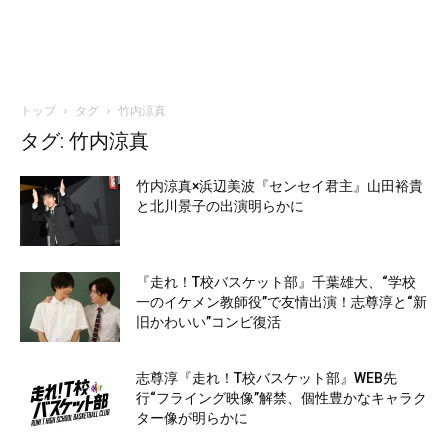
トップ
タグ
竹内涼真
タグ: 竹内涼真
竹内涼真×浜辺美波『センセイ君主』山田裕貴
と北川景子の出演明らかに
『走れ！T校バスケット部』千葉雄大、“学校
一のイケメン教師役”で友情出演！志尊淳と“新
旧かわいい”コンビ復活
志尊淳『走れ！T校バスケット部』WEB先
行“フライング映像”解禁、個性豊かなキャラク
ター像が明らかに