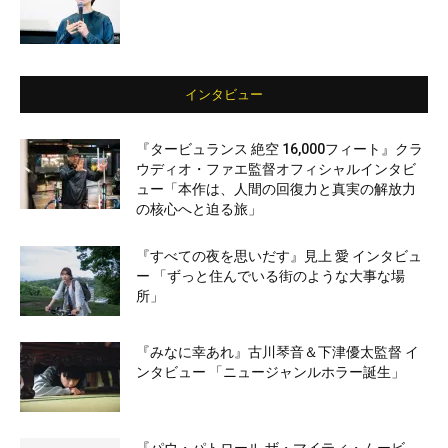
インタビュー
『タービュランス 絶空 16,000フィート』クラ
ウディオ・ファエ監督オフィシャルインタビ
ュー「本作は、人間の回復力と真実の解放力
の核心へと迫る旅」
『すべての夜を思いだす』見上 愛 インタビュ
ー 「ずっと住んでいる街のような大事な場
所」
『みなに幸あれ』古川琴音＆下津優太監督 イ
ンタビュー 「ニュージャンルホラー誕生」