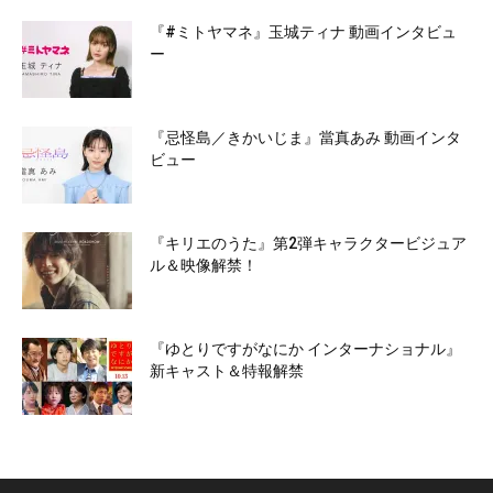
『#ミトヤマネ』玉城ティナ 動画インタビュ
ー
『忌怪島／きかいじま』當真あみ 動画インタ
ビュー
『キリエのうた』第2弾キャラクタービジュア
ル＆映像解禁！
『ゆとりですがなにか インターナショナル』
新キャスト＆特報解禁