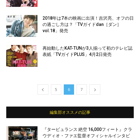
2018年は7本の映画に出演！吉沢亮、オフの日
の過ごし方は？「TVガイドdan［ダン］
vol.18」発売
再始動したKAT-TUNが3人揃って初のテレビ誌
表紙「TVガイドPLUS」4月2日発売
5
6
7
編集部オススメの記事
『タービュランス 絶空 16,000フィート』クラ
ウディオ・ファエ監督オフィシャルインタビ