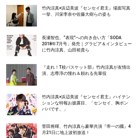
竹内涼真×浜辺美波『センセイ君主』場面写真
一挙、川栄李奈や佐藤大樹らの姿も
長瀬智也、“表現”への向き合い方「SODA
2018年7月号」発売｜グラビア＆インタビュー
に竹内涼真、山田裕貴ら
『走れ！T校バスケット部』竹内涼真が友情出
演、志尊淳の憧れ＆頼れる先輩役
竹内涼真×浜辺美波『センセイ君主』ハイテン
ションな特報お披露目、「センセイ、胸ボン
ババです。」
菅田将暉、竹内涼真ら豪華共演『帝一の國』4
月21日に地上波初放送！