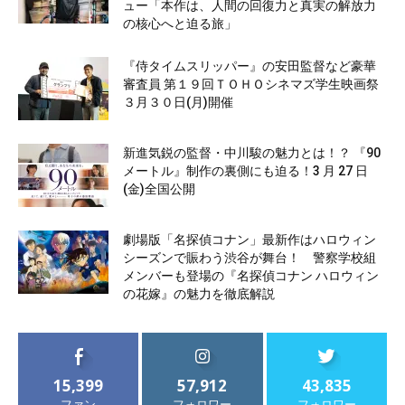
ュー「本作は、人間の回復力と真実の解放力
の核心へと迫る旅」
『侍タイムスリッパー』の安田監督など豪華
審査員 第１９回ＴＯＨＯシネマズ学生映画祭
３月３０日(月)開催
新進気鋭の監督・中川駿の魅力とは！？ 『90
メートル』制作の裏側にも迫る！3 月 27 日
(金)全国公開
劇場版「名探偵コナン」最新作はハロウィン
シーズンで賑わう渋谷が舞台！ 警察学校組
メンバーも登場の『名探偵コナン ハロウィン
の花嫁』の魅力を徹底解説
15,399
57,912
43,835
ファン
フォロワー
フォロワー