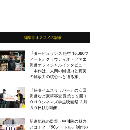
編集部オススメの記事
『タービュランス 絶空 16,000フ
ィート』クラウディオ・ファエ
監督オフィシャルインタビュー
「本作は、人間の回復力と真実
の解放力の核心へと迫る旅」
『侍タイムスリッパー』の安田
監督など豪華審査員 第１９回Ｔ
ＯＨＯシネマズ学生映画祭 ３月
３０日(月)開催
新進気鋭の監督・中川駿の魅力
とは！？ 『90メートル』制作の