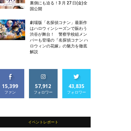
裏側にも迫る！3 月 27 日(金)全
国公開
劇場版「名探偵コナン」最新作
はハロウィンシーズンで賑わう
渋谷が舞台！ 警察学校組メン
バーも登場の『名探偵コナン ハ
ロウィンの花嫁』の魅力を徹底
解説
15,399
57,912
43,835
ファン
フォロワー
フォロワー
イベントレポート