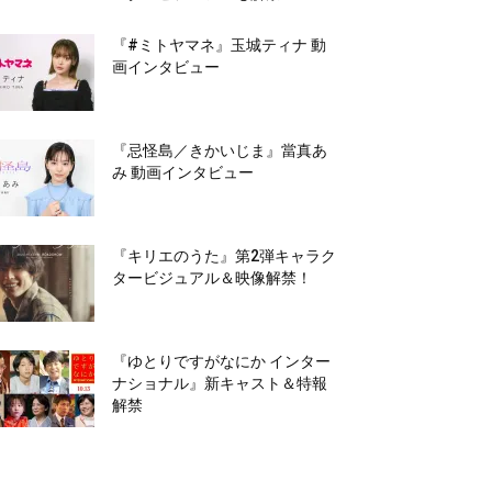
『#ミトヤマネ』玉城ティナ 動
画インタビュー
『忌怪島／きかいじま』當真あ
み 動画インタビュー
『キリエのうた』第2弾キャラク
タービジュアル＆映像解禁！
『ゆとりですがなにか インター
ナショナル』新キャスト＆特報
解禁