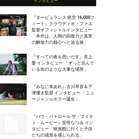
インタビュー
『タービュランス 絶空 16,000フ
ィート』クラウディオ・ファエ
監督オフィシャルインタビュー
「本作は、人間の回復力と真実
の解放力の核心へと迫る旅」
『すべての夜を思いだす』見上
愛 インタビュー 「ずっと住んで
いる街のような大事な場所」
『みなに幸あれ』古川琴音＆下
津優太監督 インタビュー 「ニュ
ージャンルホラー誕生」
『パウ・パトロール ザ・マイテ
ィ・ムービー』安倍なつみ イン
タビュー「映画館に行くと子供
たちの成長を感じられる」