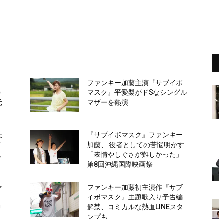
ー
ファンキー加藤主演『サブイボ
粋
マスク』平愛梨がドSなシングル
元
マザーを熱演
天
『サブイボマスク』ファンキー
藤
加藤、 役者としての苦悩明かす
説
「表情やしぐさが難しかった」
第8回沖縄国際映画祭
ァ
ファンキー加藤初主演作『サブ
イボマスク』主題歌入り予告編
神
解禁、コミカルな熱血LINEスタ
ンプも