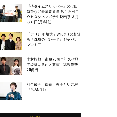
『侍タイムスリッパー』の安田
監督など豪華審査員 第１９回Ｔ
ＯＨＯシネマズ学生映画祭 ３月
３０日(月)開催
「ガリレオ 帰還」9年ぶりの劇場
版『沈黙のパレード』ジャパン
プレミア
木村拓哉、東映70周年記念作品
で綾瀬はるかと共演 総製作費
20億円
河合優実、倍賞千恵子と初共演
『PLAN 75』