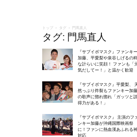
トップ
タグ
門馬直人
タグ: 門馬直人
『サブイボマスク』ファンキ
加藤、平愛梨や泉谷しげるの
な計らいに笑顔！ ファンも「
気だしてー！」と温かく歓迎
『サブイボマスク』平愛梨、 
然っぷり炸裂もファンキー加
の歌声に惚れ惚れ「ガッツと
得力がある！」
『サブイボマスク』 主演のフ
ンキー加藤が沖縄国際映画祭
に！ファンに熱血漢あふれる
対応