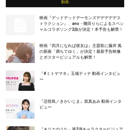
動画
映画『デッドデッドデーモンズデデデデデス
トラクション』、ano・幾田りらによるスペシ
ャルコラボソング2曲が決定！本予告も解禁！
映画『四月になれば彼女は』主題歌に藤井 風
の新曲「満ちてゆく」が決定！最新予告映像
とポスタービジュアルも解禁！
『#ミトヤマネ』玉城ティナ 動画インタビュ
ー
『忌怪島／きかいじま』當真あみ 動画インタ
ビュー
『キリエのうた』第2弾キャラクタービジュア