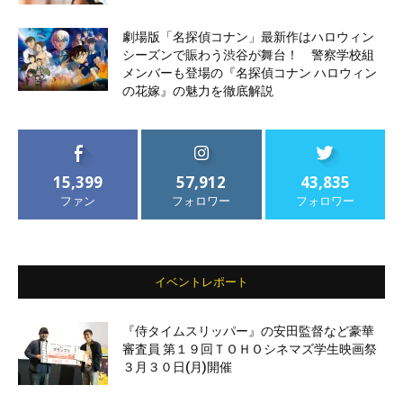
劇場版「名探偵コナン」最新作はハロウィン
シーズンで賑わう渋谷が舞台！ 警察学校組
メンバーも登場の『名探偵コナン ハロウィン
の花嫁』の魅力を徹底解説
15,399
57,912
43,835
ファン
フォロワー
フォロワー
イベントレポート
『侍タイムスリッパー』の安田監督など豪華
審査員 第１９回ＴＯＨＯシネマズ学生映画祭
３月３０日(月)開催