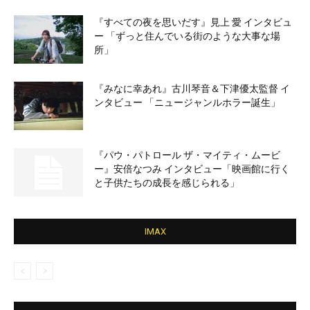
『すべての夜を思いだす』見上 愛 インタビュ
ー 「ずっと住んでいる街のような大事な場
所」
『みなに幸あれ』古川琴音＆下津優太監督 イ
ンタビュー 「ニュージャンルホラー誕生」
『パウ・パトロール ザ・マイティ・ムービ
ー』安倍なつみ インタビュー「映画館に行く
と子供たちの成長を感じられる」
IMAX