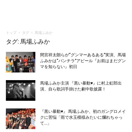
トップ
タグ
馬場ふみか
タグ: 馬場ふみか
間宮祥太朗らが“グンマーあるある”実演、馬場
ふみかは“パンチラ”アピール『お前はまだグン
マを知らない』初日
馬場ふみか主演 『黒い暴動♥』に村上虹郎出
演、自ら歌詞手掛けた劇中歌披露！
『黒い暴動♥』 馬場ふみか、初のガングロメイ
クに苦悩「雨で水玉模様みたいに爛れちゃっ
て…」