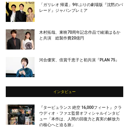
「ガリレオ 帰還」9年ぶりの劇場版『沈黙のパ
レード』ジャパンプレミア
木村拓哉、東映70周年記念作品で綾瀬はるか
と共演 総製作費20億円
河合優実、倍賞千恵子と初共演『PLAN 75』
インタビュー
『タービュランス 絶空 16,000フィート』クラ
ウディオ・ファエ監督オフィシャルインタビ
ュー「本作は、人間の回復力と真実の解放力
の核心へと迫る旅」