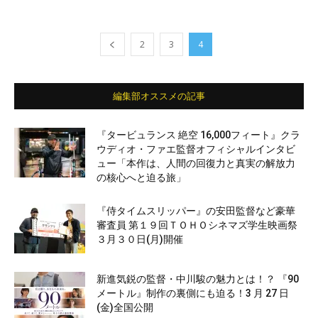
2
3
4
編集部オススメの記事
『タービュランス 絶空 16,000フィート』クラ
ウディオ・ファエ監督オフィシャルインタビ
ュー「本作は、人間の回復力と真実の解放力
の核心へと迫る旅」
『侍タイムスリッパー』の安田監督など豪華
審査員 第１９回ＴＯＨＯシネマズ学生映画祭
３月３０日(月)開催
新進気鋭の監督・中川駿の魅力とは！？ 『90
メートル』制作の裏側にも迫る！3 月 27 日
(金)全国公開