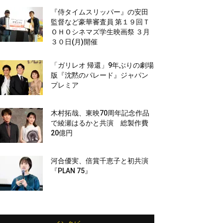
『侍タイムスリッパー』の安田
監督など豪華審査員 第１９回Ｔ
ＯＨＯシネマズ学生映画祭 ３月
３０日(月)開催
「ガリレオ 帰還」9年ぶりの劇場
版『沈黙のパレード』ジャパン
プレミア
木村拓哉、東映70周年記念作品
で綾瀬はるかと共演 総製作費
20億円
河合優実、倍賞千恵子と初共演
『PLAN 75』