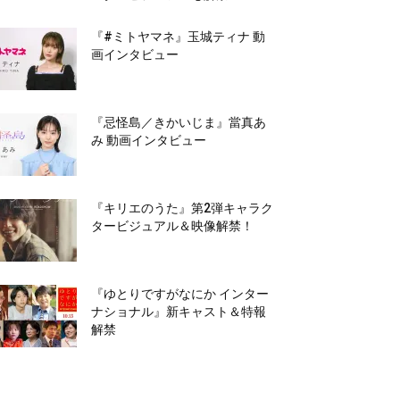
『#ミトヤマネ』玉城ティナ 動
画インタビュー
『忌怪島／きかいじま』當真あ
み 動画インタビュー
『キリエのうた』第2弾キャラク
タービジュアル＆映像解禁！
『ゆとりですがなにか インター
ナショナル』新キャスト＆特報
解禁