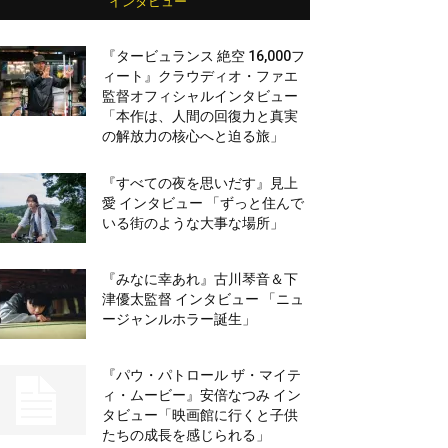
インタビュー
『タービュランス 絶空 16,000フ
ィート』クラウディオ・ファエ
監督オフィシャルインタビュー
「本作は、人間の回復力と真実
の解放力の核心へと迫る旅」
『すべての夜を思いだす』見上
愛 インタビュー 「ずっと住んで
いる街のような大事な場所」
『みなに幸あれ』古川琴音＆下
津優太監督 インタビュー 「ニュ
ージャンルホラー誕生」
『パウ・パトロール ザ・マイテ
ィ・ムービー』安倍なつみ イン
タビュー「映画館に行くと子供
たちの成長を感じられる」