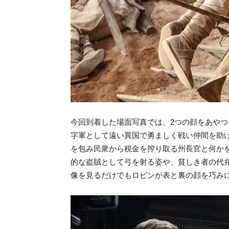
今回到着した場面写真では、2つの顔をあや
字軍として遠い異国で勇ましく戦い仲間を助
を包み民衆から税金を搾り取る州長官と何か
的な盗賊として弓を射る姿や、貧しき者の代
像を見るだけでもロビンが表と裏の顔を巧み