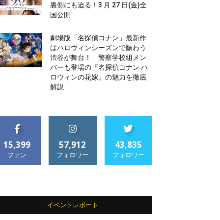
裏側にも迫る！3 月 27 日(金)全
国公開
劇場版「名探偵コナン」最新作
はハロウィンシーズンで賑わう
渋谷が舞台！ 警察学校組メン
バーも登場の『名探偵コナン ハ
ロウィンの花嫁』の魅力を徹底
解説
15,399
57,912
43,835
ファン
フォロワー
フォロワー
イベントレポート