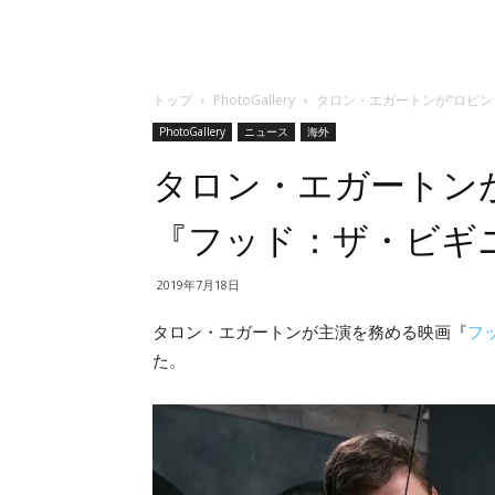
トップ
PhotoGallery
タロン・エガートンが“ロビン
PhotoGallery
ニュース
海外
タロン・エガートンが
『フッド：ザ・ビギ
2019年7月18日
タロン・エガートンが主演を務める映画『
フ
た。