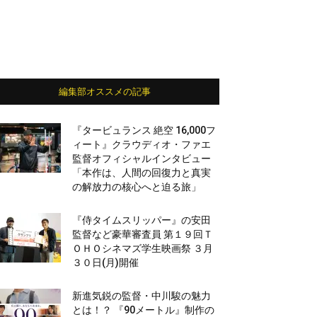
編集部オススメの記事
『タービュランス 絶空 16,000フ
ィート』クラウディオ・ファエ
監督オフィシャルインタビュー
「本作は、人間の回復力と真実
の解放力の核心へと迫る旅」
『侍タイムスリッパー』の安田
監督など豪華審査員 第１９回Ｔ
ＯＨＯシネマズ学生映画祭 ３月
３０日(月)開催
新進気鋭の監督・中川駿の魅力
とは！？ 『90メートル』制作の