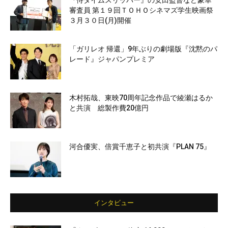
『侍タイムスリッパー』の安田監督など豪華
審査員 第１９回ＴＯＨＯシネマズ学生映画祭
３月３０日(月)開催
「ガリレオ 帰還」9年ぶりの劇場版『沈黙のパ
レード』ジャパンプレミア
木村拓哉、東映70周年記念作品で綾瀬はるか
と共演 総製作費20億円
河合優実、倍賞千恵子と初共演『PLAN 75』
インタビュー