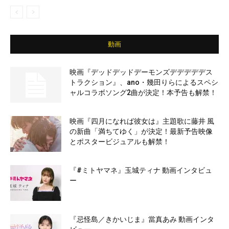
動画
映画『デッドデッドデーモンズデデデデデス
トラクション』、ano・幾田りらによるスペシ
ャルコラボソング2曲が決定！本予告も解禁！
映画『四月になれば彼女は』主題歌に藤井 風
の新曲「満ちてゆく」が決定！最新予告映像
とポスタービジュアルも解禁！
『#ミトヤマネ』玉城ティナ 動画インタビュ
ー
『忌怪島／きかいじま』當真あみ 動画インタ