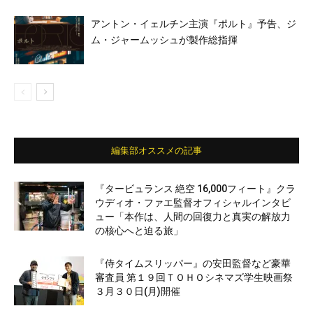
アントン・イェルチン主演『ポルト』予告、ジ
ム・ジャームッシュが製作総指揮
編集部オススメの記事
『タービュランス 絶空 16,000フィート』クラ
ウディオ・ファエ監督オフィシャルインタビ
ュー「本作は、人間の回復力と真実の解放力
の核心へと迫る旅」
『侍タイムスリッパー』の安田監督など豪華
審査員 第１９回ＴＯＨＯシネマズ学生映画祭
３月３０日(月)開催