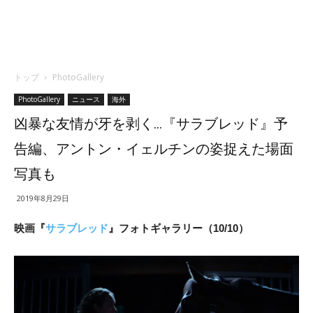
トップ
PhotoGallery
PhotoGallery
ニュース
海外
凶暴な友情が牙を剥く…『サラブレッド』予
告編、アントン・イェルチンの姿捉えた場面
写真も
2019年8月29日
映画『
サラブレッド
』フォトギャラリー（10/10）