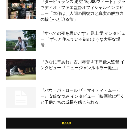
『タービュランス 絶空 16,000フィート』クラ
ウディオ・ファエ監督オフィシャルインタビ
ュー「本作は、人間の回復力と真実の解放力
の核心へと迫る旅」
『すべての夜を思いだす』見上 愛 インタビュ
ー 「ずっと住んでいる街のような大事な場
所」
『みなに幸あれ』古川琴音＆下津優太監督 イ
ンタビュー 「ニュージャンルホラー誕生」
『パウ・パトロール ザ・マイティ・ムービ
ー』安倍なつみ インタビュー「映画館に行く
と子供たちの成長を感じられる」
IMAX