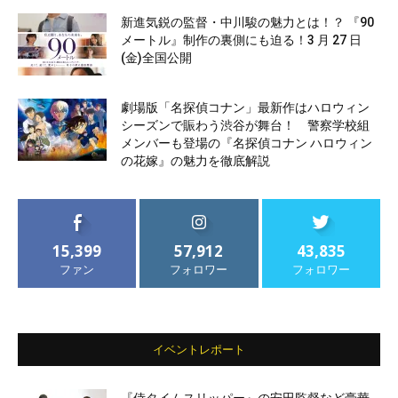
新進気鋭の監督・中川駿の魅力とは！？ 『90
メートル』制作の裏側にも迫る！3 月 27 日
(金)全国公開
劇場版「名探偵コナン」最新作はハロウィン
シーズンで賑わう渋谷が舞台！ 警察学校組
メンバーも登場の『名探偵コナン ハロウィン
の花嫁』の魅力を徹底解説
15,399
57,912
43,835
ファン
フォロワー
フォロワー
イベントレポート