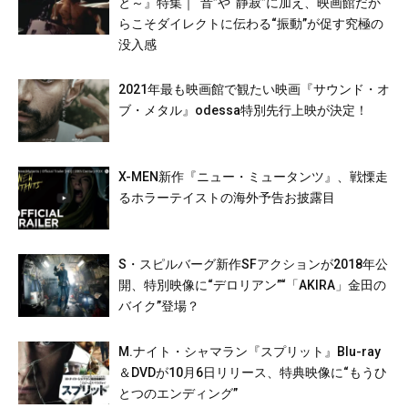
と～』特集｜“音”や“静寂”に加え、映画館だか
らこそダイレクトに伝わる“振動”が促す究極の
没入感
2021年最も映画館で観たい映画『サウンド・オ
ブ・メタル』odessa特別先行上映が決定！
X-MEN新作『ニュー・ミュータンツ』、戦慄走
るホラーテイストの海外予告お披露目
S・スピルバーグ新作SFアクションが2018年公
開、特別映像に“デロリアン”“「AKIRA」金田の
バイク”登場？
M.ナイト・シャマラン『スプリット』Blu-ray
＆DVDが10月6日リリース、特典映像に“もうひ
とつのエンディング”