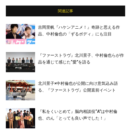
関連記事
吉岡里帆『ハケンアニメ！』奇跡と思える作
品、中村倫也の「ずるボディ」にも注目
『ファーストラヴ』北川景子、中村倫也らが作
品を通じて感じた“愛”を語る
北川景子×中村倫也が公開に向け意気込み語
る、『ファーストラヴ』公開直前イベント
『私をくいとめて』脳内相談役“A”は中村倫
也、のん「とっても良い声でした！」