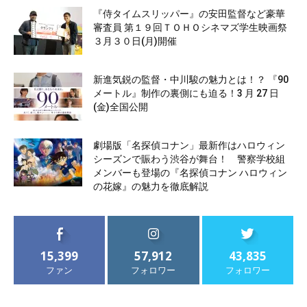
『侍タイムスリッパー』の安田監督など豪華
審査員 第１９回ＴＯＨＯシネマズ学生映画祭
３月３０日(月)開催
新進気鋭の監督・中川駿の魅力とは！？ 『90
メートル』制作の裏側にも迫る！3 月 27 日
(金)全国公開
劇場版「名探偵コナン」最新作はハロウィン
シーズンで賑わう渋谷が舞台！ 警察学校組
メンバーも登場の『名探偵コナン ハロウィン
の花嫁』の魅力を徹底解説
15,399
57,912
43,835
ファン
フォロワー
フォロワー