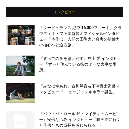
インタビュー
『タービュランス 絶空 16,000フィート』クラ
ウディオ・ファエ監督オフィシャルインタビ
ュー「本作は、人間の回復力と真実の解放力
の核心へと迫る旅」
『すべての夜を思いだす』見上 愛 インタビュ
ー 「ずっと住んでいる街のような大事な場
所」
『みなに幸あれ』古川琴音＆下津優太監督 イ
ンタビュー 「ニュージャンルホラー誕生」
『パウ・パトロール ザ・マイティ・ムービ
ー』安倍なつみ インタビュー「映画館に行く
と子供たちの成長を感じられる」