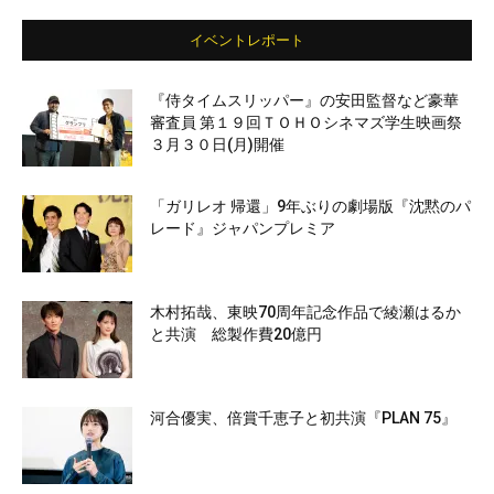
イベントレポート
『侍タイムスリッパー』の安田監督など豪華
審査員 第１９回ＴＯＨＯシネマズ学生映画祭
３月３０日(月)開催
「ガリレオ 帰還」9年ぶりの劇場版『沈黙のパ
レード』ジャパンプレミア
木村拓哉、東映70周年記念作品で綾瀬はるか
と共演 総製作費20億円
河合優実、倍賞千恵子と初共演『PLAN 75』