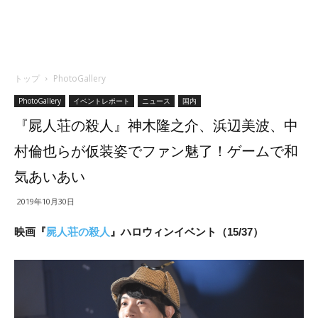
トップ
PhotoGallery
PhotoGallery
イベントレポート
ニュース
国内
『屍人荘の殺人』神木隆之介、浜辺美波、中
村倫也らが仮装姿でファン魅了！ゲームで和
気あいあい
2019年10月30日
映画『
屍人荘の殺人
』ハロウィンイベント（15/37）