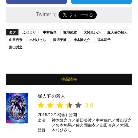
Twitter で
タグ
ふせえり
中村倫也
塚地武雅
大関れいか
屍人荘の殺人
山田杏奈
木村ひさし
浜辺美波
神木隆之介
福本莉子
葉山奨之
作品情報
屍人荘の殺人
3.8
2019/12/13(金) 公開
出演
神木隆之介／浜辺美波／中村倫也／葉山奨之
／矢本悠馬／佐久間由衣／山田杏奈／大関れ
監督
木村ひさし
いか／福本莉子／塚地武雅／ふせえり／池田
鉄洋／古川雄輝／柄本時生 ほか