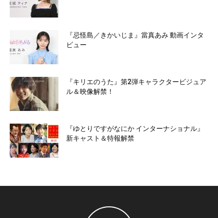
『忌怪島／きかいじま』當真あみ 動画インタ
ビュー
『キリエのうた』第2弾キャラクタービジュア
ル＆映像解禁！
『ゆとりですがなにか インターナショナル』
新キャスト＆特報解禁