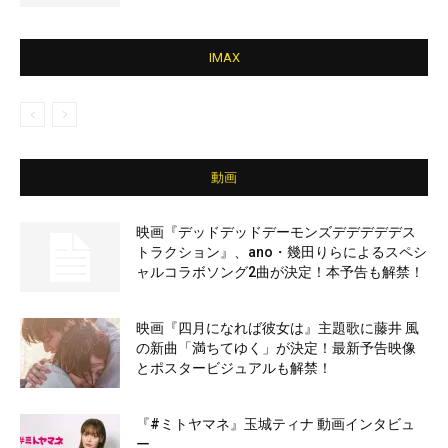
IMAX
動画
映画『デッドデッドデーモンズデデデデデス
トラクション』、ano・幾田りらによるスペシ
ャルコラボソング2曲が決定！本予告も解禁！
映画『四月になれば彼女は』主題歌に藤井 風
の新曲「満ちてゆく」が決定！最新予告映像
とポスタービジュアルも解禁！
『#ミトヤマネ』玉城ティナ 動画インタビュ
ー