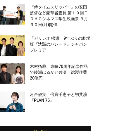
『侍タイムスリッパー』の安田
監督など豪華審査員 第１９回Ｔ
ＯＨＯシネマズ学生映画祭 ３月
３０日(月)開催
「ガリレオ 帰還」9年ぶりの劇場
版『沈黙のパレード』ジャパン
プレミア
木村拓哉、東映70周年記念作品
で綾瀬はるかと共演 総製作費
20億円
河合優実、倍賞千恵子と初共演
『PLAN 75』