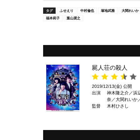
タグ
ふせえり
中村倫也
塚地武雅
大関れいか
福本莉子
葉山奨之
屍人荘の殺人
2019/12/13(金) 公開
出演
神木隆之介／浜
奈／大関れいか
監督
時生 ほか
木村ひさし