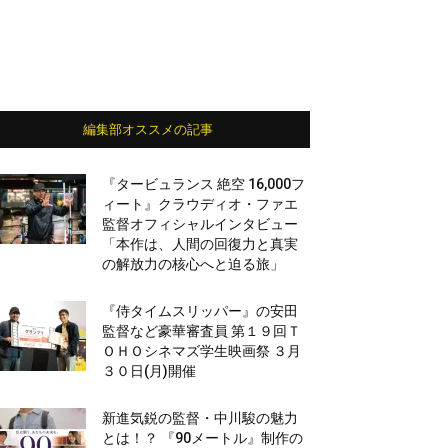
編集部オススメの記事
『タービュランス 絶空 16,000フ
ィート』クラウディオ・ファエ
監督オフィシャルインタビュー
「本作は、人間の回復力と真実
の解放力の核心へと迫る旅」
『侍タイムスリッパー』の安田
監督など豪華審査員 第１９回Ｔ
ＯＨＯシネマズ学生映画祭 ３月
３０日(月)開催
新進気鋭の監督・中川駿の魅力
とは！？ 『90メートル』制作の