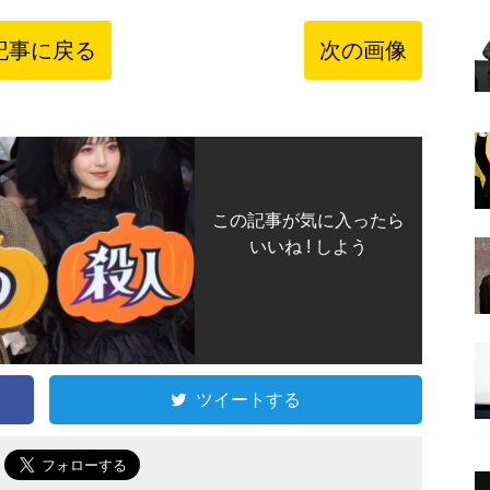
記事に戻る
次の画像
この記事が気に入ったら
いいね ! しよう
ツイートする
で