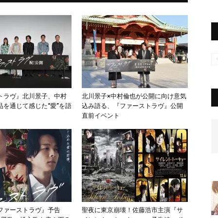
トラヴ』北川景子、中村
北川景子×中村倫也が公開に向け意気
品を通じて感じた“愛”を語
込み語る、『ファーストラヴ』公開
直前イベント
ファーストラヴ』予告
聖夜に東京崩壊！佐藤浩市主演『サ