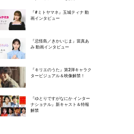
『#ミトヤマネ』玉城ティナ 動
画インタビュー
『忌怪島／きかいじま』當真あ
み 動画インタビュー
『キリエのうた』第2弾キャラク
タービジュアル＆映像解禁！
『ゆとりですがなにか インター
ナショナル』新キャスト＆特報
解禁