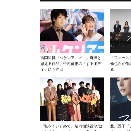
吉岡里帆『ハケンアニメ！』奇跡と
『ファース
思える作品、中村倫也の「ずるボデ
倫也らが作
ィ」にも注目
る
『私をくいとめて』脳内相談役“A”は
北川景子『