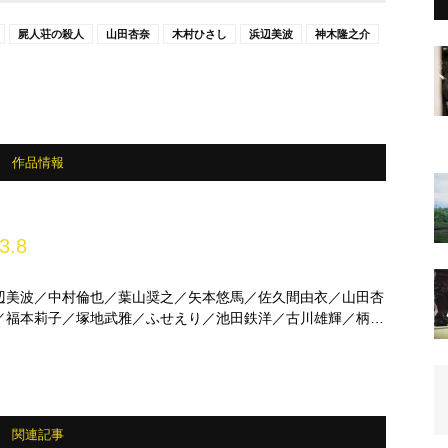
屍人荘の殺人
山田杏奈
木村ひさし
浜辺美波
神木隆之介
作品情報
3.8
辺美波／中村倫也／葉山奨之／矢本悠馬／佐久間由衣／山田杏
／福本莉子／塚地武雅／ふせえり／池田鉄洋／古川雄輝／柄本
関連記事