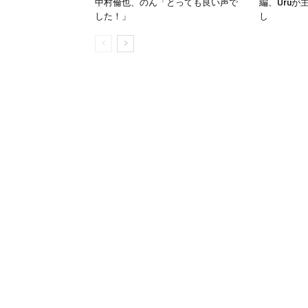
中村倫也、のん「とっても良い声で
編、Uru
した！」
し