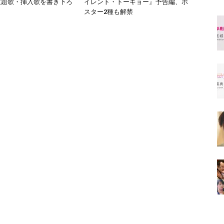
が主題歌・挿入歌を書き下ろ
イレント・トーキョー』予告編、ポ
スター2種も解禁