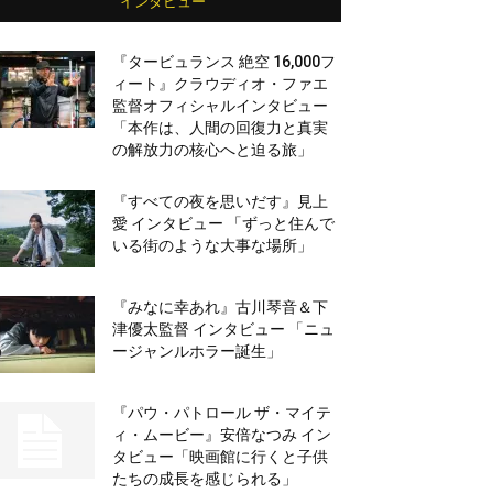
インタビュー
『タービュランス 絶空 16,000フ
ィート』クラウディオ・ファエ
監督オフィシャルインタビュー
「本作は、人間の回復力と真実
の解放力の核心へと迫る旅」
『すべての夜を思いだす』見上
愛 インタビュー 「ずっと住んで
いる街のような大事な場所」
『みなに幸あれ』古川琴音＆下
津優太監督 インタビュー 「ニュ
ージャンルホラー誕生」
『パウ・パトロール ザ・マイテ
ィ・ムービー』安倍なつみ イン
タビュー「映画館に行くと子供
たちの成長を感じられる」