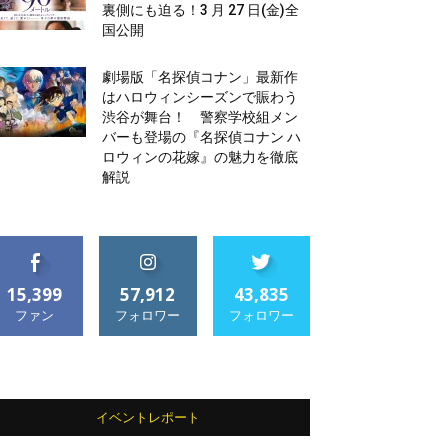
裏側にも迫る！3 月 27 日(金)全
国公開
劇場版「名探偵コナン」最新作
はハロウィンシーズンで賑わう
渋谷が舞台！ 警察学校組メン
バーも登場の『名探偵コナン ハ
ロウィンの花嫁』の魅力を徹底
解説
15,399
57,912
43,835
ファン
フォロワー
フォロワー
イベントレポート