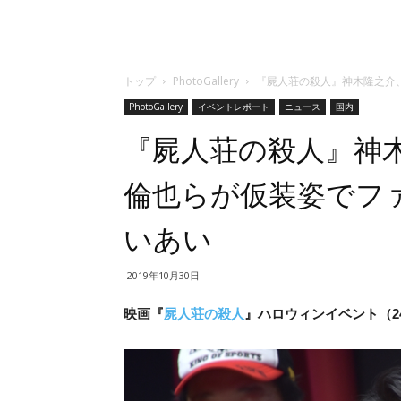
トップ
PhotoGallery
『屍人荘の殺人』神木隆之介
PhotoGallery
イベントレポート
ニュース
国内
『屍人荘の殺人』神
倫也らが仮装姿でフ
いあい
2019年10月30日
映画『
屍人荘の殺人
』ハロウィンイベント（24