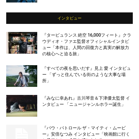
インタビュー
『タービュランス 絶空 16,000フィート』クラ
ウディオ・ファエ監督オフィシャルインタビ
ュー「本作は、人間の回復力と真実の解放力
の核心へと迫る旅」
『すべての夜を思いだす』見上 愛 インタビュ
ー 「ずっと住んでいる街のような大事な場
所」
『みなに幸あれ』古川琴音＆下津優太監督 イ
ンタビュー 「ニュージャンルホラー誕生」
『パウ・パトロール ザ・マイティ・ムービ
ー』安倍なつみ インタビュー「映画館に行く