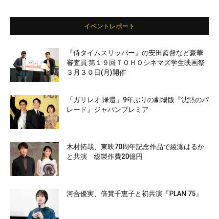
イベントレポート
『侍タイムスリッパー』の安田監督など豪華
審査員 第１９回ＴＯＨＯシネマズ学生映画祭
３月３０日(月)開催
「ガリレオ 帰還」9年ぶりの劇場版『沈黙のパ
レード』ジャパンプレミア
木村拓哉、東映70周年記念作品で綾瀬はるか
と共演 総製作費20億円
河合優実、倍賞千恵子と初共演『PLAN 75』