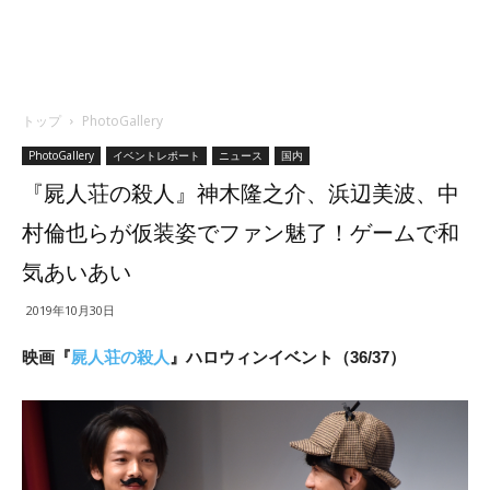
トップ
PhotoGallery
PhotoGallery
イベントレポート
ニュース
国内
『屍人荘の殺人』神木隆之介、浜辺美波、中
村倫也らが仮装姿でファン魅了！ゲームで和
気あいあい
2019年10月30日
映画『
屍人荘の殺人
』ハロウィンイベント（36/37）