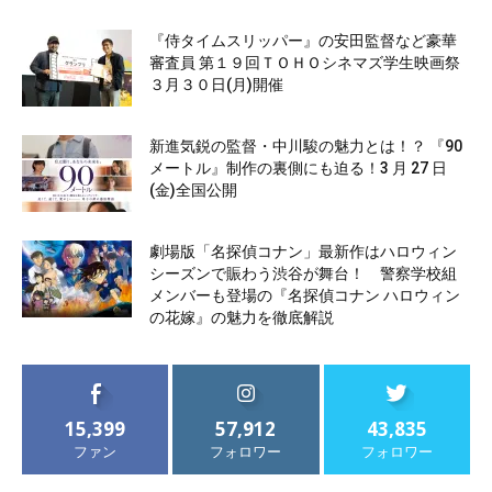
『侍タイムスリッパー』の安田監督など豪華
審査員 第１９回ＴＯＨＯシネマズ学生映画祭
３月３０日(月)開催
新進気鋭の監督・中川駿の魅力とは！？ 『90
メートル』制作の裏側にも迫る！3 月 27 日
(金)全国公開
劇場版「名探偵コナン」最新作はハロウィン
シーズンで賑わう渋谷が舞台！ 警察学校組
メンバーも登場の『名探偵コナン ハロウィン
の花嫁』の魅力を徹底解説
15,399
57,912
43,835
ファン
フォロワー
フォロワー