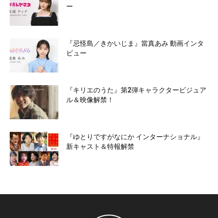
ー
『忌怪島／きかいじま』當真あみ 動画インタ
ビュー
『キリエのうた』第2弾キャラクタービジュア
ル＆映像解禁！
『ゆとりですがなにか インターナショナル』
新キャスト＆特報解禁