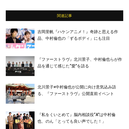
鉄洋／古川雄輝／柄本時生 ほか
関連記事
吉岡里帆『ハケンアニメ！』奇跡と思える作
品、中村倫也の「ずるボディ」にも注目
『ファーストラヴ』北川景子、中村倫也らが作
品を通じて感じた“愛”を語る
北川景子×中村倫也が公開に向け意気込み語
る、『ファーストラヴ』公開直前イベント
『私をくいとめて』脳内相談役“A”は中村倫
也、のん「とっても良い声でした！」