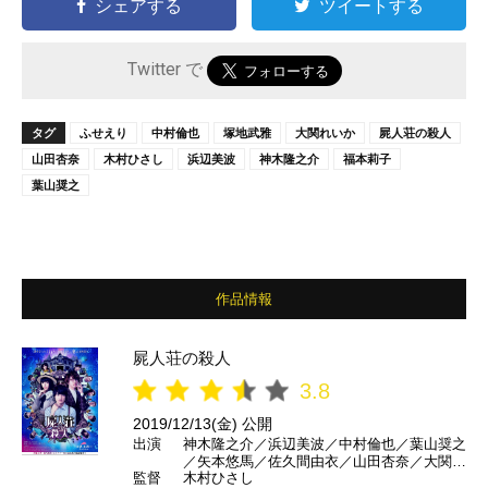
シェアする
ツイートする
Twitter で
タグ
ふせえり
中村倫也
塚地武雅
大関れいか
屍人荘の殺人
山田杏奈
木村ひさし
浜辺美波
神木隆之介
福本莉子
葉山奨之
作品情報
屍人荘の殺人
3.8
2019/12/13(金) 公開
出演
神木隆之介／浜辺美波／中村倫也／葉山奨之
／矢本悠馬／佐久間由衣／山田杏奈／大関れ
監督
木村ひさし
いか／福本莉子／塚地武雅／ふせえり／池田