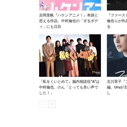
吉岡里帆『ハケンアニメ！』奇跡と
『ファース
思える作品、中村倫也の「ずるボデ
倫也らが作
ィ」にも注目
る
『私をくいとめて』脳内相談役“A”は
北川景子『
中村倫也、のん「とっても良い声で
編、Uru
した！」
し