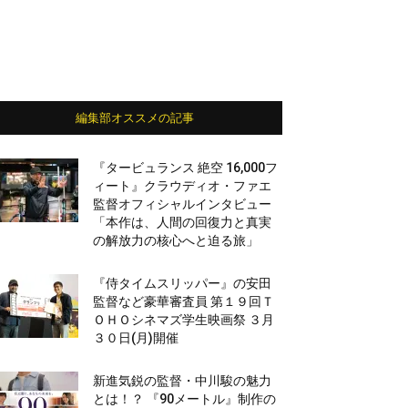
編集部オススメの記事
『タービュランス 絶空 16,000フ
ィート』クラウディオ・ファエ
監督オフィシャルインタビュー
「本作は、人間の回復力と真実
の解放力の核心へと迫る旅」
『侍タイムスリッパー』の安田
監督など豪華審査員 第１９回Ｔ
ＯＨＯシネマズ学生映画祭 ３月
３０日(月)開催
新進気鋭の監督・中川駿の魅力
とは！？ 『90メートル』制作の