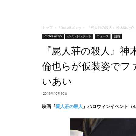
トップ
PhotoGallery
『屍人荘の殺人』神木隆之介
PhotoGallery
イベントレポート
ニュース
国内
『屍人荘の殺人』神
倫也らが仮装姿でフ
いあい
2019年10月30日
映画『
屍人荘の殺人
』ハロウィンイベント（4/