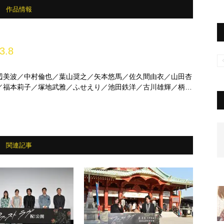
作品情報
3.8
辺美波／中村倫也／葉山奨之／矢本悠馬／佐久間由衣／山田杏
／福本莉子／塚地武雅／ふせえり／池田鉄洋／古川雄輝／柄本
関連記事