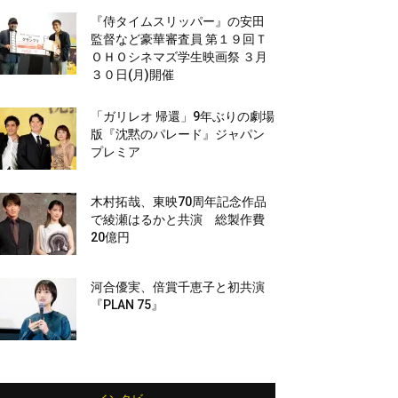
『侍タイムスリッパー』の安田
監督など豪華審査員 第１９回Ｔ
ＯＨＯシネマズ学生映画祭 ３月
３０日(月)開催
「ガリレオ 帰還」9年ぶりの劇場
版『沈黙のパレード』ジャパン
プレミア
木村拓哉、東映70周年記念作品
で綾瀬はるかと共演 総製作費
20億円
河合優実、倍賞千恵子と初共演
『PLAN 75』