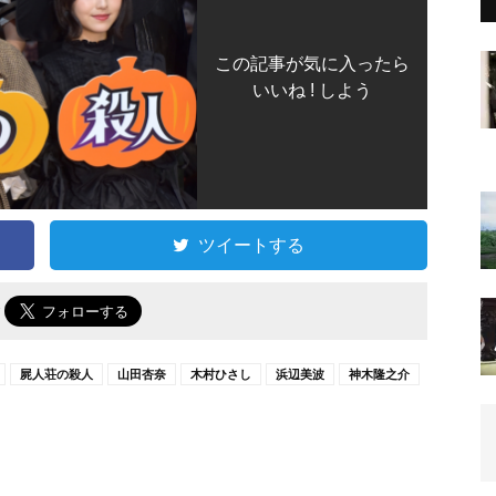
この記事が気に入ったら
いいね ! しよう
ツイートする
で
屍人荘の殺人
山田杏奈
木村ひさし
浜辺美波
神木隆之介