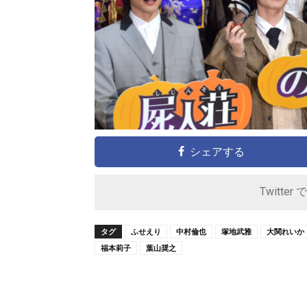
シェアする
Twitter 
タグ
ふせえり
中村倫也
塚地武雅
大関れいか
福本莉子
葉山奨之