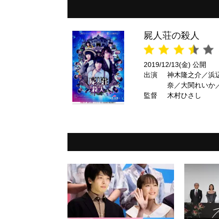
屍人荘の殺人
2019/12/13(金) 公開
出演
神木隆之介／浜
奈／大関れいか
監督
時生 ほか
木村ひさし