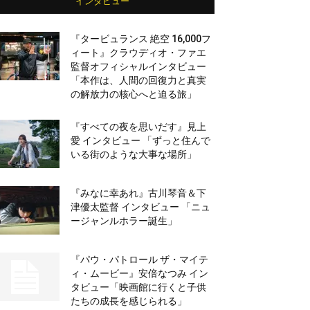
インタビュー
『タービュランス 絶空 16,000フ
ィート』クラウディオ・ファエ
監督オフィシャルインタビュー
「本作は、人間の回復力と真実
の解放力の核心へと迫る旅」
『すべての夜を思いだす』見上
愛 インタビュー 「ずっと住んで
いる街のような大事な場所」
『みなに幸あれ』古川琴音＆下
津優太監督 インタビュー 「ニュ
ージャンルホラー誕生」
『パウ・パトロール ザ・マイテ
ィ・ムービー』安倍なつみ イン
タビュー「映画館に行くと子供
たちの成長を感じられる」