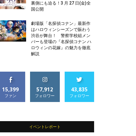
裏側にも迫る！3 月 27 日(金)全
国公開
劇場版「名探偵コナン」最新作
はハロウィンシーズンで賑わう
渋谷が舞台！ 警察学校組メン
バーも登場の『名探偵コナン ハ
ロウィンの花嫁』の魅力を徹底
解説
15,399
57,912
43,835
ファン
フォロワー
フォロワー
イベントレポート