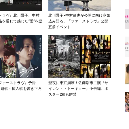
トラヴ』北川景子、中村
北川景子×中村倫也が公開に向け意気
品を通じて感じた“愛”を語
込み語る、『ファーストラヴ』公開
直前イベント
ファーストラヴ』予告
聖夜に東京崩壊！佐藤浩市主演『サ
が主題歌・挿入歌を書き下ろ
イレント・トーキョー』予告編、ポ
スター2種も解禁