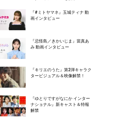
『#ミトヤマネ』玉城ティナ 動
画インタビュー
『忌怪島／きかいじま』當真あ
み 動画インタビュー
『キリエのうた』第2弾キャラク
タービジュアル＆映像解禁！
『ゆとりですがなにか インター
ナショナル』新キャスト＆特報
解禁