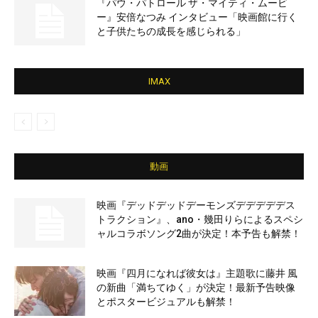
『パウ・パトロール ザ・マイティ・ムービ
ー』安倍なつみ インタビュー「映画館に行く
と子供たちの成長を感じられる」
IMAX
動画
映画『デッドデッドデーモンズデデデデデス
トラクション』、ano・幾田りらによるスペシ
ャルコラボソング2曲が決定！本予告も解禁！
映画『四月になれば彼女は』主題歌に藤井 風
の新曲「満ちてゆく」が決定！最新予告映像
とポスタービジュアルも解禁！