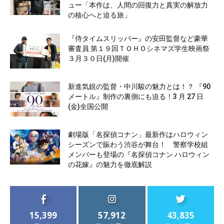
ュー「本作は、人間の回復力と真実の解放力
の核心へと迫る旅」
『侍タイムスリッパー』の安田監督など豪華
審査員 第１９回ＴＯＨＯシネマズ学生映画祭
３月３０日(月)開催
新進気鋭の監督・中川駿の魅力とは！？ 『90
メートル』制作の裏側にも迫る！3 月 27 日
(金)全国公開
劇場版「名探偵コナン」最新作はハロウィン
シーズンで賑わう渋谷が舞台！ 警察学校組
メンバーも登場の『名探偵コナン ハロウィン
の花嫁』の魅力を徹底解説
15,399
57,912
43,835