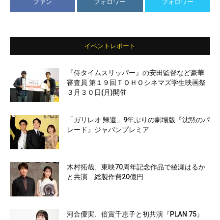
ファン
フォロワー
フォロワー
イベントレポート
『侍タイムスリッパー』の安田監督など豪華
審査員 第１９回ＴＯＨＯシネマズ学生映画祭
３月３０日(月)開催
「ガリレオ 帰還」9年ぶりの劇場版『沈黙のパ
レード』ジャパンプレミア
木村拓哉、東映70周年記念作品で綾瀬はるか
と共演 総製作費20億円
河合優実、倍賞千恵子と初共演『PLAN 75』