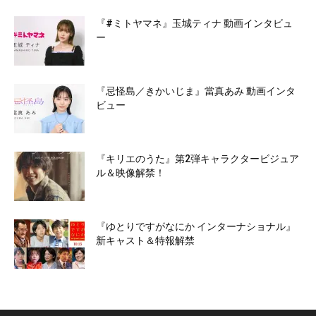
『#ミトヤマネ』玉城ティナ 動画インタビュ
ー
『忌怪島／きかいじま』當真あみ 動画インタ
ビュー
『キリエのうた』第2弾キャラクタービジュア
ル＆映像解禁！
『ゆとりですがなにか インターナショナル』
新キャスト＆特報解禁