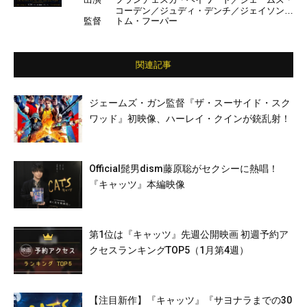
コーデン／ジュディ・デンチ／ジェイソン・
監督
トム・フーパー
デルーロ／イドリス・エルバ／ジェニファ
ー・ハドソン／イアン・マッケラン／テイラ
ー・スウィフト／レベル・ウィルソン ほか
（日本語吹き替え）：葵わかな／山崎育三郎
関連記事
／高橋あず美／秋山竜次／森崎ウィン／大貫
勇輔／大竹しのぶ／藤原聡 ほか
ジェームズ・ガン監督『ザ・スーサイド・スク
ワッド』初映像、ハーレイ・クインが銃乱射！
Official髭男dism藤原聡がセクシーに熱唱！
『キャッツ』本編映像
第1位は『キャッツ』先週公開映画 初週予約ア
クセスランキングTOP5（1月第4週）
【注目新作】『キャッツ』『サヨナラまでの30