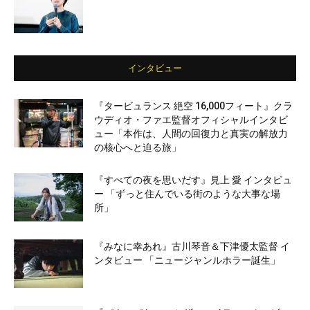
インタビュー
『タービュランス 絶空 16,000フィート』クラ
ウディオ・ファエ監督オフィシャルインタビ
ュー「本作は、人間の回復力と真実の解放力
の核心へと迫る旅」
『すべての夜を思いだす』見上 愛 インタビュ
ー 「ずっと住んでいる街のような大事な場
所」
『みなに幸あれ』古川琴音＆下津優太監督 イ
ンタビュー 「ニュージャンルホラー誕生」