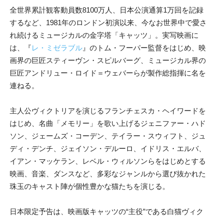
全世界累計観客動員数8100万人、日本公演通算1万回を記録
するなど、1981年のロンドン初演以来、今なお世界中で愛さ
れ続けるミュージカルの金字塔「キャッツ」。実写映画に
は、『
レ・ミゼラブル
』のトム・フーパー監督をはじめ、映
画界の巨匠スティーヴン・スピルバーグ、ミュージカル界の
巨匠アンドリュー・ロイド＝ウェバーらが製作総指揮に名を
連ねる。
主人公ヴィクトリアを演じるフランチェスカ・ヘイワードを
はじめ、名曲「メモリー」を歌い上げるジェニファー・ハド
ソン、ジェームズ・コーデン、テイラー・スウィフト、ジュ
ディ・デンチ、ジェイソン・デルーロ、イドリス・エルバ、
イアン・マッケラン、レベル・ウィルソンらをはじめとする
映画、音楽、ダンスなど、多彩なジャンルから選び抜かれた
珠玉のキャスト陣が個性豊かな猫たちを演じる。
日本限定予告は、映画版キャッツの“主役”である白猫ヴィク