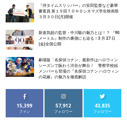
『侍タイムスリッパー』の安田監督など豪華
審査員 第１９回ＴＯＨＯシネマズ学生映画祭
３月３０日(月)開催
新進気鋭の監督・中川駿の魅力とは！？ 『90
メートル』制作の裏側にも迫る！3 月 27 日
(金)全国公開
劇場版「名探偵コナン」最新作はハロウィン
シーズンで賑わう渋谷が舞台！ 警察学校組
メンバーも登場の『名探偵コナン ハロウィン
の花嫁』の魅力を徹底解説
15,399
57,912
43,835
ファン
フォロワー
フォロワー