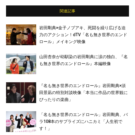
関連記事
岩田剛典×金子ノブアキ、死闘を繰り広げる迫
力のアクション！dTV「名も無き世界のエンド
ロール」メイキング映像
山田杏奈が幼馴染の岩田剛典に涙の独白、『名
も無き世界のエンドロール』本編映像
『名も無き世界のエンドロール』岩田剛典×須
田景凪の特別対談映像「本当に作品の世界観に
ぴったりの楽曲」
「名も無き世界のエンドロール」岩田剛典、バ
ラ108本のサプライズにハニカミ「人生初で
す！」