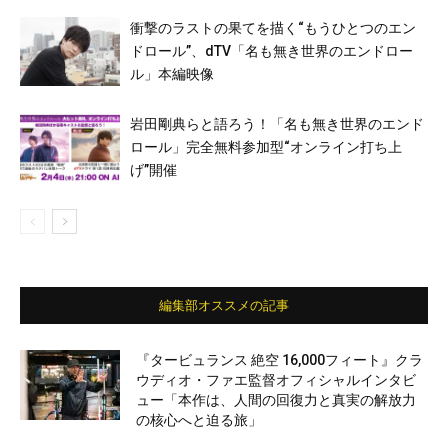
衝撃のラストの果てを描く“もうひとつのエン
ドロール”、dTV「名も無き世界のエンドロー
ル」本編映像
岩田剛典らと語ろう！「名も無き世界のエンド
ロール」完全無料参加型“オンライン打ち上
げ”開催
編集部オススメの記事
『タービュランス 絶空 16,000フィート』クラ
ウディオ・ファエ監督オフィシャルインタビ
ュー「本作は、人間の回復力と真実の解放力
の核心へと迫る旅」