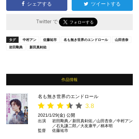
シェアする
ツイートする
Twitter で
タグ
中村アン
佐藤祐市
名も無き世界のエンドロール
山田杏奈
岩田剛典
新田真剣佑
作品情報
名も無き世界のエンドロール
3.8
2021/1/29(金) 公開
出演
岩田剛典／新田真剣佑／山田杏奈／中村アン
／石丸謙二郎／大友康平／柄本明
監督
佐藤祐市