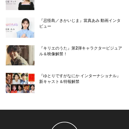
『忌怪島／きかいじま』當真あみ 動画インタ
ビュー
『キリエのうた』第2弾キャラクタービジュア
ル＆映像解禁！
『ゆとりですがなにか インターナショナル』
新キャスト＆特報解禁