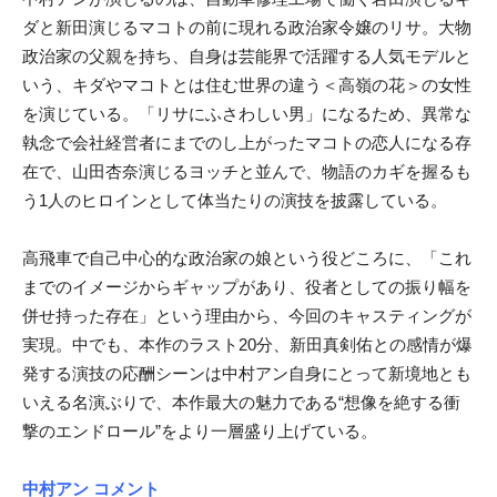
ダと新田演じるマコトの前に現れる政治家令嬢のリサ。大物
政治家の父親を持ち、自身は芸能界で活躍する人気モデルと
いう、キダやマコトとは住む世界の違う＜高嶺の花＞の女性
を演じている。「リサにふさわしい男」になるため、異常な
執念で会社経営者にまでのし上がったマコトの恋人になる存
在で、山田杏奈演じるヨッチと並んで、物語のカギを握るも
う1人のヒロインとして体当たりの演技を披露している。
高飛車で自己中心的な政治家の娘という役どころに、「これ
までのイメージからギャップがあり、役者としての振り幅を
併せ持った存在」という理由から、今回のキャスティングが
実現。中でも、本作のラスト20分、新田真剣佑との感情が爆
発する演技の応酬シーンは中村アン自身にとって新境地とも
いえる名演ぶりで、本作最大の魅力である“想像を絶する衝
撃のエンドロール”をより一層盛り上げている。
中村アン コメント