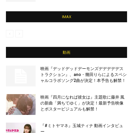
IMAX
動画
映画『デッドデッドデーモンズデデデデデス
トラクション』、ano・幾田りらによるスペシ
ャルコラボソング2曲が決定！本予告も解禁！
映画『四月になれば彼女は』主題歌に藤井 風
の新曲「満ちてゆく」が決定！最新予告映像
とポスタービジュアルも解禁！
『#ミトヤマネ』玉城ティナ 動画インタビュ
ー