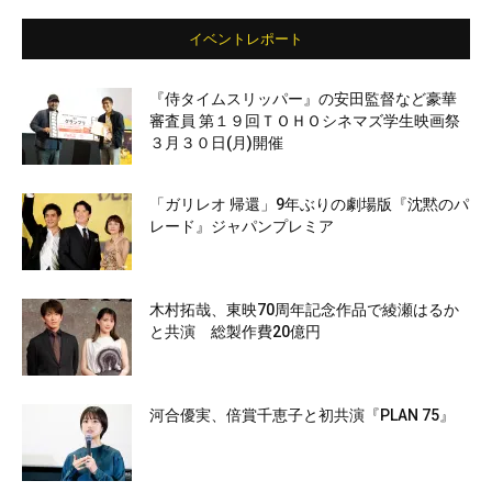
イベントレポート
『侍タイムスリッパー』の安田監督など豪華
審査員 第１９回ＴＯＨＯシネマズ学生映画祭
３月３０日(月)開催
「ガリレオ 帰還」9年ぶりの劇場版『沈黙のパ
レード』ジャパンプレミア
木村拓哉、東映70周年記念作品で綾瀬はるか
と共演 総製作費20億円
河合優実、倍賞千恵子と初共演『PLAN 75』