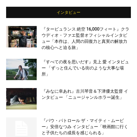
インタビュー
『タービュランス 絶空 16,000フィート』クラ
ウディオ・ファエ監督オフィシャルインタビ
ュー「本作は、人間の回復力と真実の解放力
の核心へと迫る旅」
『すべての夜を思いだす』見上 愛 インタビュ
ー 「ずっと住んでいる街のような大事な場
所」
『みなに幸あれ』古川琴音＆下津優太監督 イ
ンタビュー 「ニュージャンルホラー誕生」
『パウ・パトロール ザ・マイティ・ムービ
ー』安倍なつみ インタビュー「映画館に行く
と子供たちの成長を感じられる」