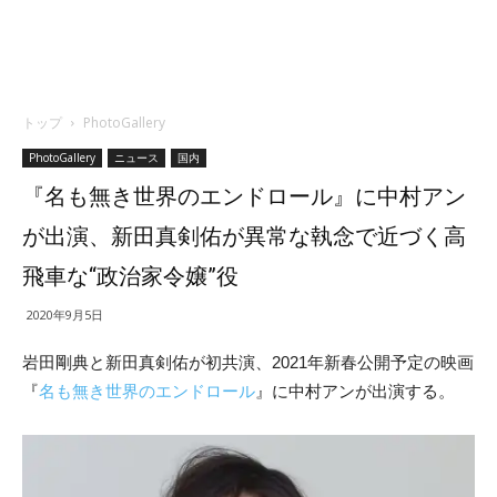
トップ
PhotoGallery
PhotoGallery
ニュース
国内
『名も無き世界のエンドロール』に中村アン
が出演、新田真剣佑が異常な執念で近づく高
飛車な“政治家令嬢”役
2020年9月5日
岩田剛典と新田真剣佑が初共演、2021年新春公開予定の映画
『
名も無き世界のエンドロール
』に中村アンが出演する。