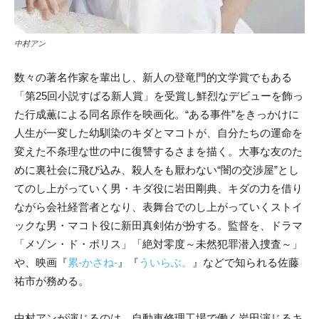
中村アン
数々の著名作家を輩出し、新人の登竜門的文学賞でもある
「第25回小説すばる新人賞」を受賞し鮮烈なデビューを飾っ
た行成薫による同名原作を映画化。“ある事件”をきっかけに
人生が一変した幼馴染のキダとマコトが、自分たちの運命を
変えた不条理な世の中に復讐するさまを描く。大事な友のた
めに裏社会に飛び込み、殺人をも厭わない“闇の交渉屋”とし
てのし上がっていく男・キダ役に岩田剛典、キダの力を借り
ながら会社経営者となり、表舞台でのし上がっていくストイ
ックな男・マコト役に新田真剣佑が扮する。監督を、ドラマ
「メゾン・ド・ポリス」「絶対零度～未然犯罪潜入捜査～」
や、映画『
累-かさね-
』『
ういらぶ。
』などで知られる佐藤
祐市が務める。
中村アンが演じるのは、自動車修理工場で働く岩田演じるキ