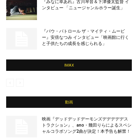
『みなに幸あれ』古川琴音＆下津優太監督 イ
ンタビュー 「ニュージャンルホラー誕生」
『パウ・パトロール ザ・マイティ・ムービ
ー』安倍なつみ インタビュー「映画館に行く
と子供たちの成長を感じられる」
IMAX
動画
映画『デッドデッドデーモンズデデデデデス
トラクション』、ano・幾田りらによるスペシ
ャルコラボソング2曲が決定！本予告も解禁！