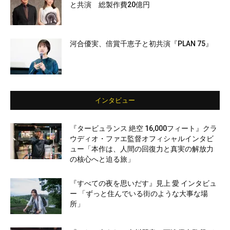
と共演 総製作費20億円
河合優実、倍賞千恵子と初共演『PLAN 75』
インタビュー
『タービュランス 絶空 16,000フィート』クラ
ウディオ・ファエ監督オフィシャルインタビ
ュー「本作は、人間の回復力と真実の解放力
の核心へと迫る旅」
『すべての夜を思いだす』見上 愛 インタビュ
ー 「ずっと住んでいる街のような大事な場
所」