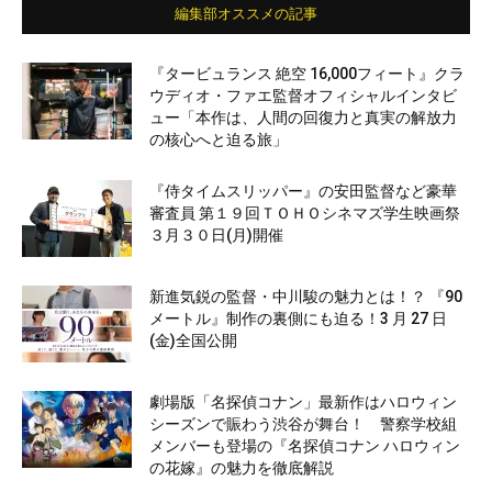
編集部オススメの記事
『タービュランス 絶空 16,000フィート』クラ
ウディオ・ファエ監督オフィシャルインタビ
ュー「本作は、人間の回復力と真実の解放力
の核心へと迫る旅」
『侍タイムスリッパー』の安田監督など豪華
審査員 第１９回ＴＯＨＯシネマズ学生映画祭
３月３０日(月)開催
新進気鋭の監督・中川駿の魅力とは！？ 『90
メートル』制作の裏側にも迫る！3 月 27 日
(金)全国公開
劇場版「名探偵コナン」最新作はハロウィン
シーズンで賑わう渋谷が舞台！ 警察学校組
メンバーも登場の『名探偵コナン ハロウィン
の花嫁』の魅力を徹底解説