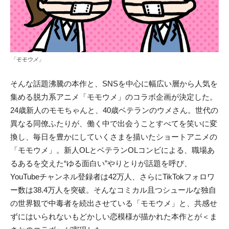
「モモウメ」
そんな話題沸騰の本作と、SNSを中心に幅広い層から人気を
集める脱力系アニメ「モモウメ」のコラボ企画が決定した。
24歳新人のモモちゃんと、40歳ベテランのウメさん。世代の
異なる同僚ふたりが、働く中で出会うことすべてを笑いに変
換し、毎日を豊かにしていくさまを描いたショートアニメの
「モモウメ」。新人OLとベテランOLコンビによる、職場あ
るあるを交えた“ゆる面白い”やりとりが話題を呼び、
YouTubeチャンネル登録者は42万人、さらにTikTokフォロワ
ー数は38.4万人を突破。そんなコミカル且つシュールな独自
の世界観で中毒者を続出させている「モモウメ」と、共感せ
ずにはいられないもどかしい恋模様が描かれた本作とが＜ま