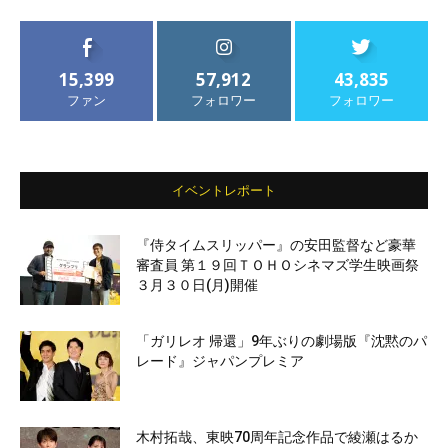
15,399
57,912
43,835
ファン
フォロワー
フォロワー
イベントレポート
『侍タイムスリッパー』の安田監督など豪華
審査員 第１９回ＴＯＨＯシネマズ学生映画祭
３月３０日(月)開催
「ガリレオ 帰還」9年ぶりの劇場版『沈黙のパ
レード』ジャパンプレミア
木村拓哉、東映70周年記念作品で綾瀬はるか