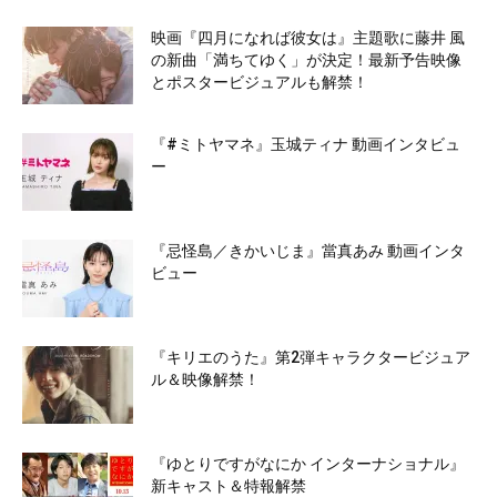
映画『四月になれば彼女は』主題歌に藤井 風
の新曲「満ちてゆく」が決定！最新予告映像
とポスタービジュアルも解禁！
『#ミトヤマネ』玉城ティナ 動画インタビュ
ー
『忌怪島／きかいじま』當真あみ 動画インタ
ビュー
『キリエのうた』第2弾キャラクタービジュア
ル＆映像解禁！
『ゆとりですがなにか インターナショナル』
新キャスト＆特報解禁