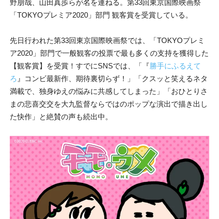
野朋哉、山田真歩らが名を連ねる。第33回東京国際映画祭
「TOKYOプレミア2020」部門 観客賞を受賞している。
先日行われた第33回東京国際映画祭では、「TOKYOプレミ
ア2020」部門で一般観客の投票で最も多くの支持を獲得した
【観客賞】を受賞！すでにSNSでは、「『
勝手にふるえて
ろ
』コンビ最新作、期待裏切らず！」「クスッと笑えるネタ
満載で、独身ゆえの悩みに共感してしまった」「おひとりさ
まの悲喜交交を大九監督ならではのポップな演出で描き出し
た快作」と絶賛の声も続出中。