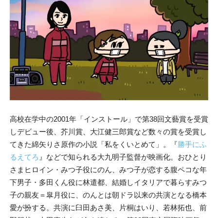
高校在学中の2001年「インストール」で第38回文藝賞を受賞
しデビュー後、芥川賞、大江健三郎賞など数々の賞を受賞し
てきた綿矢りさ原作の小説「私をくいとめて」。『
勝手にふ
るえてろ
』などで知られる大九明子監督が映画化。おひとり
さまヒロイン・みつ子役にのん、みつ子が恋する腹ペコな年
下男子・多田くん役に林遣都、結婚しイタリアで暮らすみつ
子の親友＝皐月役に、のんとは朝ドラ以来の共演となる橋本
愛が扮する。共演に臼田あさ美、片桐はいり、若林拓也、前