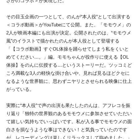
さかのコラボ＞が実現した。
その目玉企画の一つとして、のんが“本人役”として出演する
＜コラボ動画＞がYouTubeにて公開。また、「モモウメ」の
2人が映画本編にも出演が決定。公開されたのは、“モモウメ
風”のイラストで描かれたのんが本人役として登場する
「【コラボ動画】すぐOL体操を踊らせてしまう私をくいと
めてください…。」編。モモちゃんが役作りに使える【OL
体操】をのんに伝授する…というストーリーだ。ツッコミど
ころ満載な3人の軽快な掛け合いや、見れば見るほどクセに
なるような世界観に、思わずニヤリとさせられる映像に仕上
がっている。
実際に“本人役”で声の出演も果たしたのんは、アフレコを振
り返り「独特の世界観のあるモモウメに参加させていただい
て嬉しい気持ちでいっぱいです。私が入る事でモモウメの面
白さを損なうような事はできない！と気負っていたのです
が、レコーディングは楽しくリラックスして臨めました。」