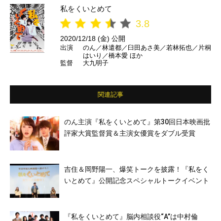
私をくいとめて
3.8
2020/12/18 (金) 公開
出演
のん／林遣都／臼田あさ美／若林拓也／片桐
はいり／橋本愛 ほか
監督
大九明子
関連記事
のん主演『私をくいとめて』第30回日本映画批
評家大賞監督賞＆主演女優賞をダブル受賞
吉住＆岡野陽一、爆笑トークを披露！『私をく
いとめて』公開記念スペシャルトークイベント
『私をくいとめて』脳内相談役“A”は中村倫