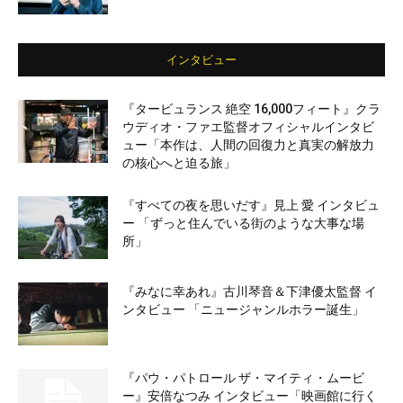
インタビュー
『タービュランス 絶空 16,000フィート』クラ
ウディオ・ファエ監督オフィシャルインタビ
ュー「本作は、人間の回復力と真実の解放力
の核心へと迫る旅」
『すべての夜を思いだす』見上 愛 インタビュ
ー 「ずっと住んでいる街のような大事な場
所」
『みなに幸あれ』古川琴音＆下津優太監督 イ
ンタビュー 「ニュージャンルホラー誕生」
『パウ・パトロール ザ・マイティ・ムービ
ー』安倍なつみ インタビュー「映画館に行く