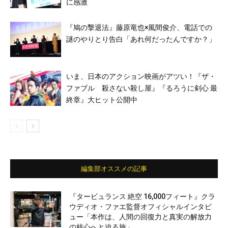
に感激
『鳩の撃退法』藤原竜也×風間俊介、電話での
謎のやりとり告白「あれ何だったんですか？」
いま、日本のアクション映画がアツい！『ザ・
ファブル 殺さない殺し屋』『るろうに剣心 最
終章』大ヒット公開中
編集部オススメの記事
『タービュランス 絶空 16,000フィート』クラ
ウディオ・ファエ監督オフィシャルインタビ
ュー「本作は、人間の回復力と真実の解放力
の核心へと迫る旅」