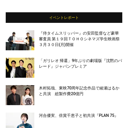
イベントレポート
『侍タイムスリッパー』の安田監督など豪華
審査員 第１９回ＴＯＨＯシネマズ学生映画祭
３月３０日(月)開催
「ガリレオ 帰還」9年ぶりの劇場版『沈黙のパ
レード』ジャパンプレミア
木村拓哉、東映70周年記念作品で綾瀬はるか
と共演 総製作費20億円
河合優実、倍賞千恵子と初共演『PLAN 75』