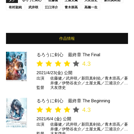
有村架純
武井咲
江口洋介
青木崇高
高橋一生
作品情報
るろうに剣心 最終章 The Final
4.3
2021/4/23(金) 公開
出演
佐藤健／武井咲／新田真剣佑／青木崇高／蒼
井優／伊勢谷友介／土屋太鳳／三浦涼介／音
監督
大友啓史
尾琢真／鶴見辰吾／中原丈雄／北村一輝／有
村架純／江口洋介／神木隆之介 ほか
るろうに剣心 最終章 The Beginning
4.3
2021/6/4 (金) 公開
出演
佐藤健／武井咲／新田真剣佑／青木崇高／蒼
井優／伊勢谷友介／土屋太鳳／三浦涼介／音
監督
大友啓史
尾琢真／鶴見辰吾／中原丈雄／北村一輝／有