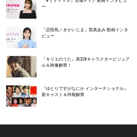
『#ミトヤマネ』玉城ティナ 動画インタビュ
ー
『忌怪島／きかいじま』當真あみ 動画インタ
ビュー
『キリエのうた』第2弾キャラクタービジュア
ル＆映像解禁！
『ゆとりですがなにか インターナショナル』
新キャスト＆特報解禁