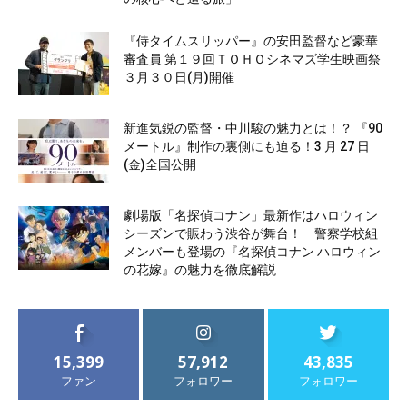
『侍タイムスリッパー』の安田監督など豪華
審査員 第１９回ＴＯＨＯシネマズ学生映画祭
３月３０日(月)開催
新進気鋭の監督・中川駿の魅力とは！？ 『90
メートル』制作の裏側にも迫る！3 月 27 日
(金)全国公開
劇場版「名探偵コナン」最新作はハロウィン
シーズンで賑わう渋谷が舞台！ 警察学校組
メンバーも登場の『名探偵コナン ハロウィン
の花嫁』の魅力を徹底解説
15,399
57,912
43,835
ファン
フォロワー
フォロワー