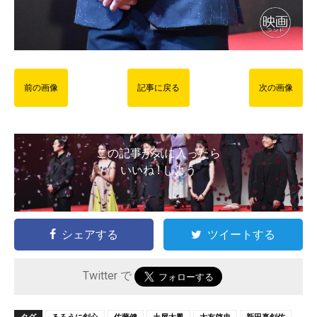
前の画像
記事に戻る
次の画像
この記事が気に入ったら
いいね ! しよう
シェアする
ツイートする
Twitter で
タグ
るろうに剣心
佐藤健
土屋太鳳
大友啓史
新田真剣佑