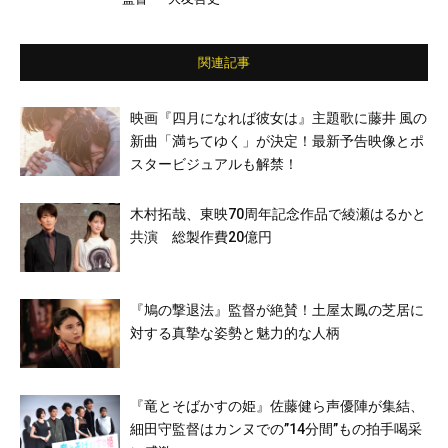
村架純／江口洋介／高橋一生／村上虹郎／安
藤政信 ほか
関連記事
映画『四月になれば彼女は』主題歌に藤井 風の
新曲「満ちてゆく」が決定！最新予告映像とポ
スタービジュアルも解禁！
木村拓哉、東映70周年記念作品で綾瀬はるかと
共演 総製作費20億円
『鳩の撃退法』監督が絶賛！土屋太鳳の芝居に
対する真摯な姿勢と魅力的な人柄
『竜とそばかすの姫』佐藤健ら声優陣が集結、
細田守監督はカンヌでの”14分間”もの拍手喝采