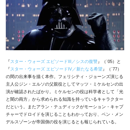
『
スター・ウォーズ エピソードIII／シスの復讐
』（`05）と
『
スター・ウォーズ エピソードIV／新たなる希望
』（`77）
の間の出来事を描く本作。フェリシティ・ジョーンズ演じる
主人公ジン・エルソの父親役としてマッツ・ミケルセンの出
演が確認されたばかり。ミケルセンの役は科学者として「光
と闇の両方」から求められる知識を持っているキャラクター
だという。またアラン・テュディックがモーション・キャプ
チャーでドロイドを演じることもわかっており、ベン・メン
デルスゾーンが帝国側の役を演じるとも報じられている。