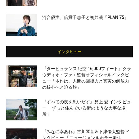
河合優実、倍賞千恵子と初共演『PLAN 75』
インタビュー
『タービュランス 絶空 16,000フィート』クラ
ウディオ・ファエ監督オフィシャルインタビ
ュー「本作は、人間の回復力と真実の解放力
の核心へと迫る旅」
『すべての夜を思いだす』見上 愛 インタビュ
ー 「ずっと住んでいる街のような大事な場
所」
『みなに幸あれ』古川琴音＆下津優太監督 イ
ンタビュー 「ニュージャンルホラー誕生」