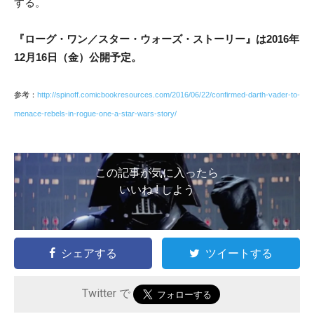
する。
『ローグ・ワン／スター・ウォーズ・ストーリー』は2016年
12月16日（金）公開予定。
参考：
http://spinoff.comicbookresources.com/2016/06/22/confirmed-darth-vader-to-
menace-rebels-in-rogue-one-a-star-wars-story/
この記事が気に入ったら
いいね ! しよう
シェアする
ツイートする
Twitter で