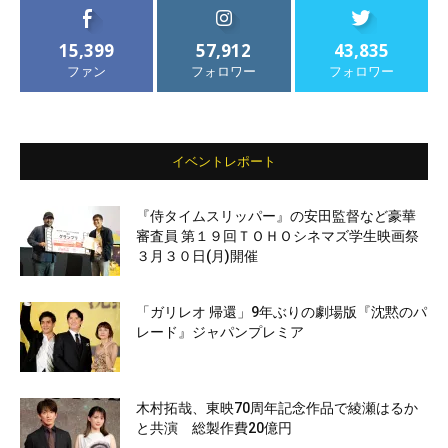
15,399
57,912
43,835
ファン
フォロワー
フォロワー
イベントレポート
『侍タイムスリッパー』の安田監督など豪華
審査員 第１９回ＴＯＨＯシネマズ学生映画祭
３月３０日(月)開催
「ガリレオ 帰還」9年ぶりの劇場版『沈黙のパ
レード』ジャパンプレミア
木村拓哉、東映70周年記念作品で綾瀬はるか
と共演 総製作費20億円