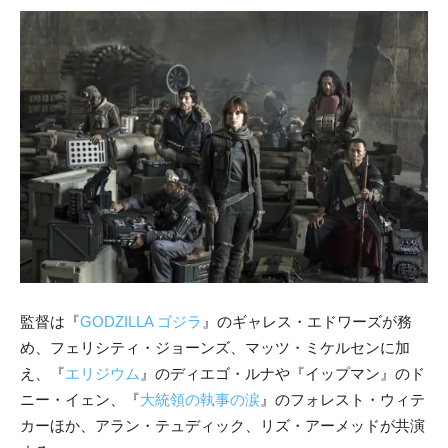
監督は『
GODZILLA ゴジラ
』のギャレス・エドワーズが務
め、フェリシティ・ジョーンズ、マッツ・ミケルセンに加
え、『
エリジウム
』のディエゴ・ルナや『イップマン』のド
ニー・イェン、『
大統領の執事の涙
』のフォレスト・ウィテ
カーほか、アラン・テュディック、リズ・アーメッドが共演