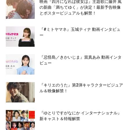
映画『四月になれば彼女は』主題歌に藤井 風
の新曲「満ちてゆく」が決定！最新予告映像
とポスタービジュアルも解禁！
『#ミトヤマネ』玉城ティナ 動画インタビュ
ー
『忌怪島／きかいじま』當真あみ 動画インタ
ビュー
『キリエのうた』第2弾キャラクタービジュア
ル＆映像解禁！
『ゆとりですがなにか インターナショナル』
新キャスト＆特報解禁