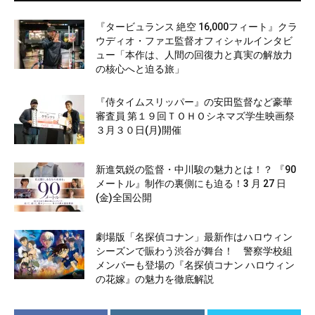
『タービュランス 絶空 16,000フィート』クラ
ウディオ・ファエ監督オフィシャルインタビ
ュー「本作は、人間の回復力と真実の解放力
の核心へと迫る旅」
『侍タイムスリッパー』の安田監督など豪華
審査員 第１９回ＴＯＨＯシネマズ学生映画祭
３月３０日(月)開催
新進気鋭の監督・中川駿の魅力とは！？ 『90
メートル』制作の裏側にも迫る！3 月 27 日
(金)全国公開
劇場版「名探偵コナン」最新作はハロウィン
シーズンで賑わう渋谷が舞台！ 警察学校組
メンバーも登場の『名探偵コナン ハロウィン
の花嫁』の魅力を徹底解説