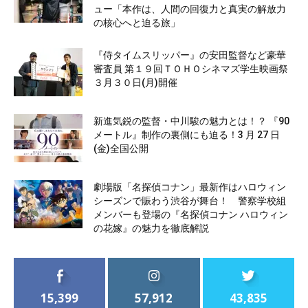
ュー「本作は、人間の回復力と真実の解放力
の核心へと迫る旅」
『侍タイムスリッパー』の安田監督など豪華
審査員 第１９回ＴＯＨＯシネマズ学生映画祭
３月３０日(月)開催
新進気鋭の監督・中川駿の魅力とは！？ 『90
メートル』制作の裏側にも迫る！3 月 27 日
(金)全国公開
劇場版「名探偵コナン」最新作はハロウィン
シーズンで賑わう渋谷が舞台！ 警察学校組
メンバーも登場の『名探偵コナン ハロウィン
の花嫁』の魅力を徹底解説
15,399
57,912
43,835