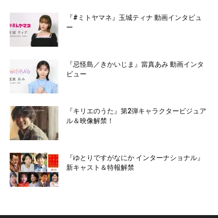
『#ミトヤマネ』玉城ティナ 動画インタビュ
ー
『忌怪島／きかいじま』當真あみ 動画インタ
ビュー
『キリエのうた』第2弾キャラクタービジュア
ル＆映像解禁！
『ゆとりですがなにか インターナショナル』
新キャスト＆特報解禁