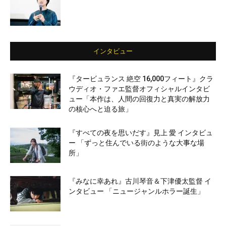
インタビュー
『タービュランス 絶空 16,000フィート』クラ
ウディオ・ファエ監督オフィシャルインタビ
ュー「本作は、人間の回復力と真実の解放力
の核心へと迫る旅」
『すべての夜を思いだす』見上 愛 インタビュ
ー 「ずっと住んでいる街のような大事な場
所」
『みなに幸あれ』古川琴音＆下津優太監督 イ
ンタビュー 「ニュージャンルホラー誕生」