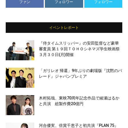
ファン
フォロワー
フォロワー
イベントレポート
『侍タイムスリッパー』の安田監督など豪華
審査員 第１９回ＴＯＨＯシネマズ学生映画祭
３月３０日(月)開催
「ガリレオ 帰還」9年ぶりの劇場版『沈黙のパ
レード』ジャパンプレミア
木村拓哉、東映70周年記念作品で綾瀬はるか
と共演 総製作費20億円
河合優実、倍賞千恵子と初共演『PLAN 75』