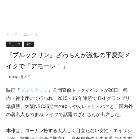
トップ
ニュース
ニュース
海外
『ブルックリン』ざわちんが激似の平愛梨メ
イクで「アモーレ！」
2016年6月29日
映画『
ブルックリン
』公開直前トークイベントが28日、都
内・神楽座にて行われ、2015・16 年連続で R-1 グランプリ
準優勝、大阪NSC35期生のゆりやんレトリィバァと、国内外
の著名人ものまね メイクで話題のざわちんが出席した。
本作は、ローナン扮する大人しく目立たない女性・エイリシ
ュが、故郷から都会に旅立ち、自分自身の人生を見つめ直す