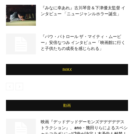
『みなに幸あれ』古川琴音＆下津優太監督 イ
ンタビュー 「ニュージャンルホラー誕生」
『パウ・パトロール ザ・マイティ・ムービ
ー』安倍なつみ インタビュー「映画館に行く
と子供たちの成長を感じられる」
IMAX
動画
映画『デッドデッドデーモンズデデデデデス
トラクション』、ano・幾田りらによるスペシ
ャルコラボソング2曲が決定！本予告も解禁！