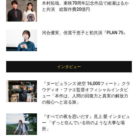
木村拓哉、東映70周年記念作品で綾瀬はるか
と共演 総製作費20億円
河合優実、倍賞千恵子と初共演『PLAN 75』
インタビュー
『タービュランス 絶空 16,000フィート』クラ
ウディオ・ファエ監督オフィシャルインタビ
ュー「本作は、人間の回復力と真実の解放力
の核心へと迫る旅」
『すべての夜を思いだす』見上 愛 インタビュ
ー 「ずっと住んでいる街のような大事な場
所」