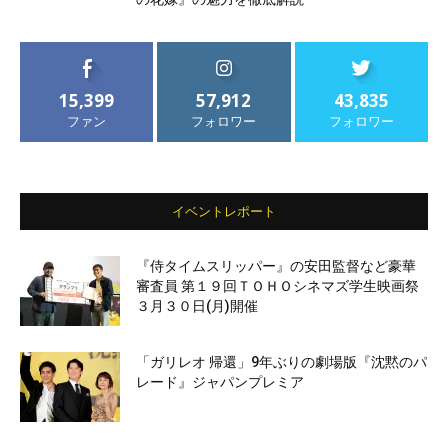
15,399
57,912
43,835
ファン
フォロワー
フォロワー
イベントレポート
『侍タイムスリッパー』の安田監督など豪華
審査員 第１９回ＴＯＨＯシネマズ学生映画祭
３月３０日(月)開催
「ガリレオ 帰還」9年ぶりの劇場版『沈黙のパ
レード』ジャパンプレミア