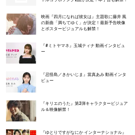
映画『四月になれば彼女は』主題歌に藤井 風
の新曲「満ちてゆく」が決定！最新予告映像
とポスタービジュアルも解禁！
『#ミトヤマネ』玉城ティナ 動画インタビュ
ー
『忌怪島／きかいじま』當真あみ 動画インタ
ビュー
『キリエのうた』第2弾キャラクタービジュア
ル＆映像解禁！
『ゆとりですがなにか インターナショナル』