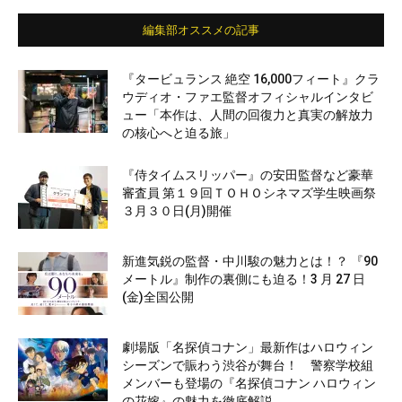
編集部オススメの記事
『タービュランス 絶空 16,000フィート』クラ
ウディオ・ファエ監督オフィシャルインタビ
ュー「本作は、人間の回復力と真実の解放力
の核心へと迫る旅」
『侍タイムスリッパー』の安田監督など豪華
審査員 第１９回ＴＯＨＯシネマズ学生映画祭
３月３０日(月)開催
新進気鋭の監督・中川駿の魅力とは！？ 『90
メートル』制作の裏側にも迫る！3 月 27 日
(金)全国公開
劇場版「名探偵コナン」最新作はハロウィン
シーズンで賑わう渋谷が舞台！ 警察学校組
メンバーも登場の『名探偵コナン ハロウィン
の花嫁』の魅力を徹底解説