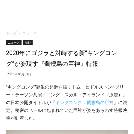
トップ
ニュース
ニュース
海外
2020年にゴジラと対峙する新“キングコン
グ”が姿現す『髑髏島の巨神』特報
2016年10月31日
“キングコング”誕生の起源を描くトム・ヒドルストン×ブリ
ー・ラーソン共演『コング：スカル・アイランド（原題）』
の日本公開タイトルが『
キングコング：髑髏島の巨神
』に決
定。秘密のベールに包まれていた巨神が姿をあらわす特報映
像が到着した。