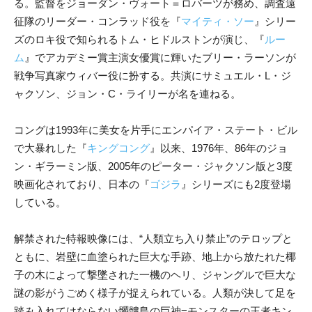
る。監督をジョーダン・ヴォート＝ロバーツが務め、調査遠
征隊のリーダー・コンラッド役を『
マイティ・ソー
』シリー
ズのロキ役で知られるトム・ヒドルストンが演じ、『
ルー
ム
』でアカデミー賞主演女優賞に輝いたブリー・ラーソンが
戦争写真家ウィバー役に扮する。共演にサミュエル・L・ジ
ャクソン、ジョン・C・ライリーが名を連ねる。
コングは1993年に美女を片手にエンパイア・ステート・ビル
で大暴れした『
キングコング
』以来、1976年、86年のジョ
ン・ギラーミン版、2005年のピーター・ジャクソン版と3度
映画化されており、日本の『
ゴジラ
』シリーズにも2度登場
している。
解禁された特報映像には、“人類立ち入り禁止”のテロップと
ともに、岩壁に血塗られた巨大な手跡、地上から放たれた椰
子の木によって撃墜された一機のヘリ、ジャングルで巨大な
謎の影がうごめく様子が捉えられている。人類が決して足を
踏み入れてはならない髑髏島の巨神=モンスターの王者キン