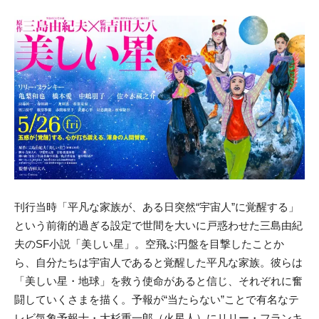
刊行当時「平凡な家族が、ある日突然“宇宙人”に覚醒する」
という前衛的過ぎる設定で世間を大いに戸惑わせた三島由紀
夫のSF小説「美しい星」。空飛ぶ円盤を目撃したことか
ら、自分たちは宇宙人であると覚醒した平凡な家族。彼らは
「美しい星・地球」を救う使命があると信じ、それぞれに奮
闘していくさまを描く。予報が“当たらない”ことで有名なテ
レビ気象予報士・大杉重一郎（火星人）にリリー・フランキ