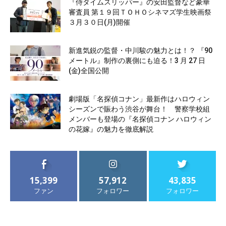
『侍タイムスリッパー』の安田監督など豪華
審査員 第１９回ＴＯＨＯシネマズ学生映画祭
３月３０日(月)開催
新進気鋭の監督・中川駿の魅力とは！？ 『90
メートル』制作の裏側にも迫る！3 月 27 日
(金)全国公開
劇場版「名探偵コナン」最新作はハロウィン
シーズンで賑わう渋谷が舞台！ 警察学校組
メンバーも登場の『名探偵コナン ハロウィン
の花嫁』の魅力を徹底解説
15,399
57,912
43,835
ファン
フォロワー
フォロワー