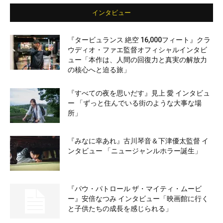
インタビュー
『タービュランス 絶空 16,000フィート』クラ
ウディオ・ファエ監督オフィシャルインタビ
ュー「本作は、人間の回復力と真実の解放力
の核心へと迫る旅」
『すべての夜を思いだす』見上 愛 インタビュ
ー 「ずっと住んでいる街のような大事な場
所」
『みなに幸あれ』古川琴音＆下津優太監督 イ
ンタビュー 「ニュージャンルホラー誕生」
『パウ・パトロール ザ・マイティ・ムービ
ー』安倍なつみ インタビュー「映画館に行く
と子供たちの成長を感じられる」