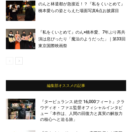
のんと林遣都が急接近！？『私をくいとめて』
橋本愛らの姿とらえた場面写真6点お披露目
『私をくいとめて』のん×橋本愛、7年ぶり再共
演は息ぴったり「魔法のようだった」｜第33回
東京国際映画祭
編集部オススメの記事
『タービュランス 絶空 16,000フィート』クラ
ウディオ・ファエ監督オフィシャルインタビ
ュー「本作は、人間の回復力と真実の解放力
の核心へと迫る旅」