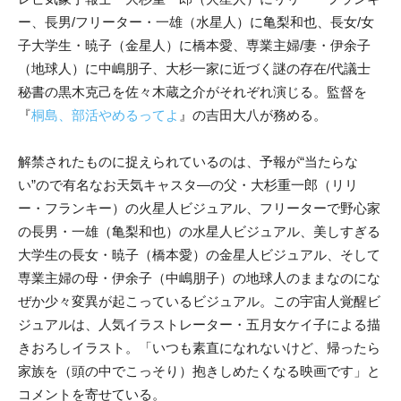
ー、長男/フリーター・一雄（水星人）に亀梨和也、長女/女
子大学生・暁子（金星人）に橋本愛、専業主婦/妻・伊余子
（地球人）に中嶋朋子、大杉一家に近づく謎の存在/代議士
秘書の黒木克己を佐々木蔵之介がそれぞれ演じる。監督を
『
桐島、部活やめるってよ
』の吉田大八が務める。
解禁されたものに捉えられているのは、予報が“当たらな
い”ので有名なお天気キャスタ―の父・大杉重一郎（リリ
ー・フランキー）の火星人ビジュアル、フリーターで野心家
の長男・一雄（亀梨和也）の水星人ビジュアル、美しすぎる
大学生の長女・暁子（橋本愛）の金星人ビジュアル、そして
専業主婦の母・伊余子（中嶋朋子）の地球人のままなのにな
ぜか少々変異が起こっているビジュアル。
この宇宙人覚醒ビ
ジュアルは、人気イラストレーター・五月女ケイ子による描
きおろしイラスト。「
いつも素直になれないけど、帰ったら
家族を（頭の中でこっそり）抱きしめたくなる映画です」と
コメントを寄せている。