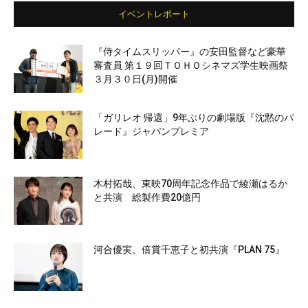
イベントレポート
『侍タイムスリッパー』の安田監督など豪華
審査員 第１９回ＴＯＨＯシネマズ学生映画祭
３月３０日(月)開催
「ガリレオ 帰還」9年ぶりの劇場版『沈黙のパ
レード』ジャパンプレミア
木村拓哉、東映70周年記念作品で綾瀬はるか
と共演 総製作費20億円
河合優実、倍賞千恵子と初共演『PLAN 75』