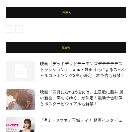
IMAX
動画
映画『デッドデッドデーモンズデデデデデス
トラクション』、ano・幾田りらによるスペシ
ャルコラボソング2曲が決定！本予告も解禁！
映画『四月になれば彼女は』主題歌に藤井 風
の新曲「満ちてゆく」が決定！最新予告映像
とポスタービジュアルも解禁！
『#ミトヤマネ』玉城ティナ 動画インタビュ
ー