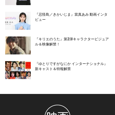
『忌怪島／きかいじま』當真あみ 動画インタ
ビュー
『キリエのうた』第2弾キャラクタービジュア
ル＆映像解禁！
『ゆとりですがなにか インターナショナル』
新キャスト＆特報解禁