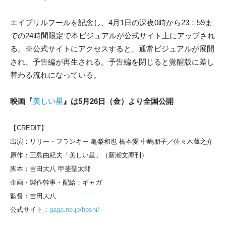
エイプリルフールを記念し、4月1日の深夜0時から23：59ま
での24時間限定で本ビジュアルが公式サイト上にアップされ
る。
※公式サイトにアクセスすると、通常ビジュアルが展開
され、予告編が再生される。
予告編を閉じると覚醒版に差し
替わる流れになっている。
映画『
美しい星
』は5月26日（金）より全国公開
【CREDIT】
出演：リリー・フランキー 亀梨和也 橋本愛 中嶋朋子／佐々木蔵之介
原作：三島由紀夫「美しい星」（新潮文庫刊）
脚本：吉田大八 甲斐聖太郎
企画・製作幹事・配給：ギャガ
監督：吉田大八
公式サイト：
gaga.ne.jp/hoshi/