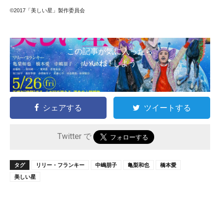
©2017「美しい星」製作委員会
この記事が気に入ったら
いいね ! しよう
シェアする
ツイートする
Twitter で
タグ
リリー・フランキー
中嶋朋子
亀梨和也
橋本愛
美しい星