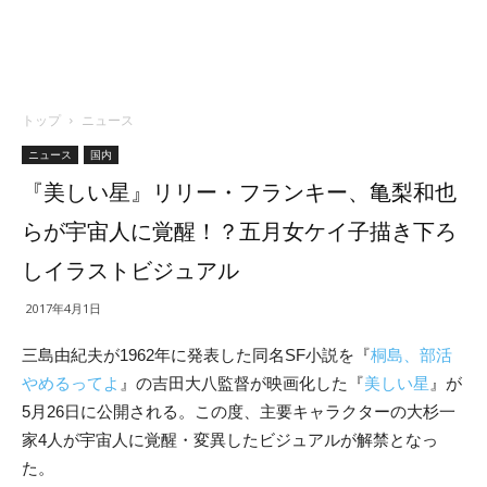
トップ
ニュース
ニュース
国内
『美しい星』リリー・フランキー、亀梨和也
らが宇宙人に覚醒！？五月女ケイ子描き下ろ
しイラストビジュアル
2017年4月1日
三島由紀夫が1962年に発表した同名SF小説を『
桐島、部活
やめるってよ
』の吉田大八監督が映画化した『
美しい星
』が
5月26日に公開される。この度、
主要キャラクターの大杉一
家4人が宇宙人に覚醒・変異したビジュアルが解禁となっ
た。