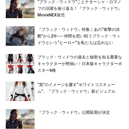
“ブラック・ウィドウ”ことナターシャ・ロマノ
フの活躍を振り返る！『ブラック・ウィドウ』
MovieNEX発売
『ブラック・ウィドウ』特集｜あの“衝撃の決
断”から2年── 仲間を想い戦うブラック・ウィ
ドウという“ヒーロー”を私たちは忘れない
ブラック・ウィドウの過去と秘密を知る重要な
キャラクターが勢揃い！日本版キャラクターポ
スター6種
“黒”のイメージを覆す“ホワイトコスチュー
ム”、『ブラック・ウィドウ』新ビジュアル
『ブラック・ウィドウ』公開延期が決定