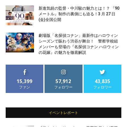
新進気鋭の監督・中川駿の魅力とは！？ 『90
メートル』制作の裏側にも迫る！3 月 27 日
(金)全国公開
劇場版「名探偵コナン」最新作はハロウィン
シーズンで賑わう渋谷が舞台！ 警察学校組
メンバーも登場の『名探偵コナン ハロウィン
の花嫁』の魅力を徹底解説
15,399
57,912
43,835
ファン
フォロワー
フォロワー
イベントレポート