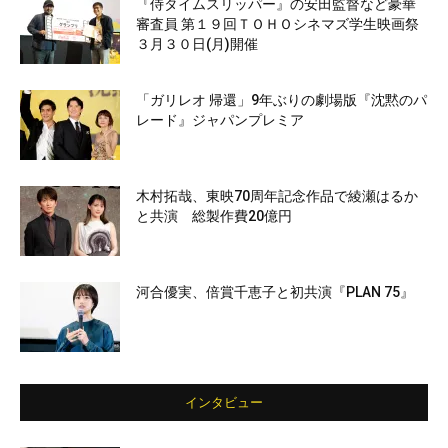
『侍タイムスリッパー』の安田監督など豪華
審査員 第１９回ＴＯＨＯシネマズ学生映画祭
３月３０日(月)開催
「ガリレオ 帰還」9年ぶりの劇場版『沈黙のパ
レード』ジャパンプレミア
木村拓哉、東映70周年記念作品で綾瀬はるか
と共演 総製作費20億円
河合優実、倍賞千恵子と初共演『PLAN 75』
インタビュー