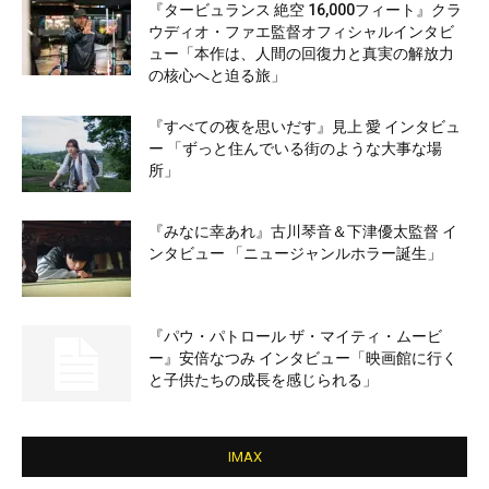
『タービュランス 絶空 16,000フィート』クラ
ウディオ・ファエ監督オフィシャルインタビ
ュー「本作は、人間の回復力と真実の解放力
の核心へと迫る旅」
『すべての夜を思いだす』見上 愛 インタビュ
ー 「ずっと住んでいる街のような大事な場
所」
『みなに幸あれ』古川琴音＆下津優太監督 イ
ンタビュー 「ニュージャンルホラー誕生」
『パウ・パトロール ザ・マイティ・ムービ
ー』安倍なつみ インタビュー「映画館に行く
と子供たちの成長を感じられる」
IMAX