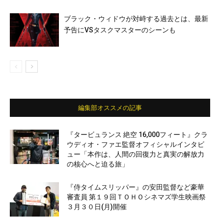
ブラック・ウィドウが対峙する過去とは、最新
予告にVSタスクマスターのシーンも
編集部オススメの記事
『タービュランス 絶空 16,000フィート』クラ
ウディオ・ファエ監督オフィシャルインタビ
ュー「本作は、人間の回復力と真実の解放力
の核心へと迫る旅」
『侍タイムスリッパー』の安田監督など豪華
審査員 第１９回ＴＯＨＯシネマズ学生映画祭
３月３０日(月)開催