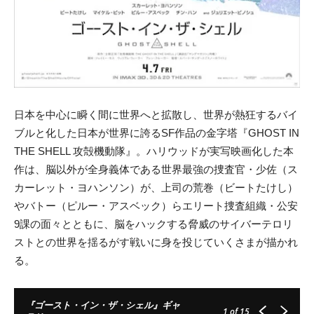
日本を中心に瞬く間に世界へと拡散し、世界が熱狂するバイ
ブルと化した日本が世界に誇るSF作品の金字塔『GHOST IN
THE SHELL 攻殻機動隊』。ハリウッドが実写映画化した本
作は、脳以外が全身義体である世界最強の捜査官・少佐（ス
カーレット・ヨハンソン）が、上司の荒巻（ビートたけし）
やバトー（ピルー・アスベック）らエリート捜査組織・公安
9課の面々とともに、脳をハックする脅威のサイバーテロリ
ストとの世界を揺るがす戦いに身を投じていくさまが描かれ
る。
『ゴースト・イン・ザ・シェル』ギャ
1
of 15