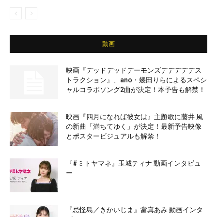
動画
映画『デッドデッドデーモンズデデデデデス
トラクション』、ano・幾田りらによるスペシ
ャルコラボソング2曲が決定！本予告も解禁！
映画『四月になれば彼女は』主題歌に藤井 風
の新曲「満ちてゆく」が決定！最新予告映像
とポスタービジュアルも解禁！
『#ミトヤマネ』玉城ティナ 動画インタビュ
ー
『忌怪島／きかいじま』當真あみ 動画インタ