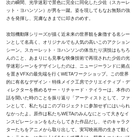
次の瞬間、光学迷彩で景色に完全に同化した少佐（スカーレ
ット・ヨハンソン）が男を一蹴。姿を現してもなお無類の強
さを発揮し、完膚なきまでに叩きのめす。
攻殻機動隊シリーズが描く近未来の世界観を象徴する名シー
ンとして名高く、オリジナルでも人気の高いこのアクション
シーン。スカーレット・ヨハンソンの体当たり演技はもちろ
んのこと、あまりにも見事な映像技術で再現された少佐の光
学迷彩シーンをデザインしたのは、ニュージーランドに拠点
を置きVFXの最先端を行くWETAワークショップ。この世界
的に有名なデザイン・特殊メイク工房でクリエイティブ・デ
ィレクターを務めるサー・リチャード・テイラーは、本作の
話を聞いた時のことを振り返り「アーティストとして、ファ
ンとして、私たちはこのプロジェクトに参加せずにはいられ
なかったよ。原作は私たちWETAのみんなにとって大きなイ
ンスピレーションをもたらしてきた作品だし、そのキャラク
ターたちをアニメから取り出して、実写映画用の生きて動く