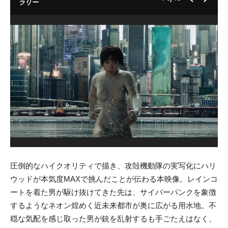
ラリー
圧倒的なハイクオリティで描き、攻殻機動隊の実写化にハリ
ウッドが本気度MAXで挑んだことが伝わる本映像。レインコ
ートを着た男が駆け抜けてきた先は、サイバーパンクを象徴
するようなネオン煌めく近未来都市が奥に広がる用水地。不
穏な気配を感じ取った男が銃を乱射するも手ごたえはなく、