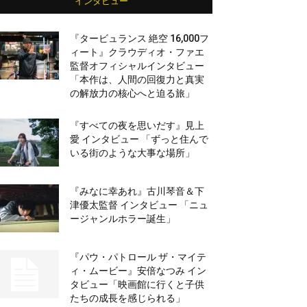
インタビュー
『タービュランス 絶空 16,000フ
ィート』クラウディオ・ファエ
監督オフィシャルインタビュー
「本作は、人間の回復力と真実
の解放力の核心へと迫る旅」
『すべての夜を思いだす』見上
愛 インタビュー 「ずっと住んで
いる街のような大事な場所」
『みなに幸あれ』古川琴音＆下
津優太監督 インタビュー 「ニュ
ージャンルホラー誕生」
『パウ・パトロール ザ・マイテ
ィ・ムービー』安倍なつみ イン
タビュー「映画館に行くと子供
たちの成長を感じられる」