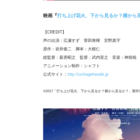
映画『
打ち上げ花火、下から見るか？横から
【CREDIT】
声の出演：広瀬すず 菅田将暉 宮野真守
原作：岩井俊二 脚本：大根仁
総監督：新房昭之 監督：武内宣之 音楽：神前暁
アニメーション制作：シャフト
公式サイト：
http://uchiagehanabi.jp
©2017「打ち上げ花火、下から見るか？横から見るか？」製作