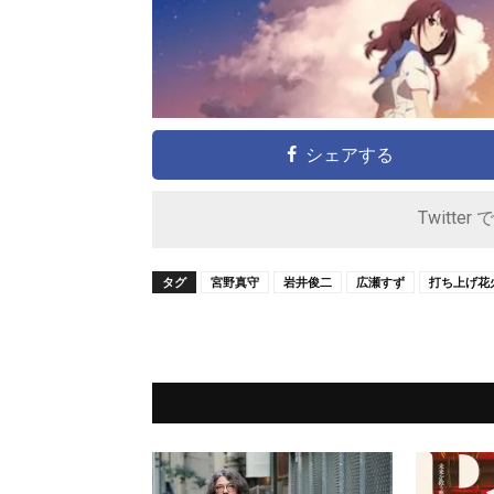
シェアする
Twitter 
タグ
宮野真守
岩井俊二
広瀬すず
打ち上げ花