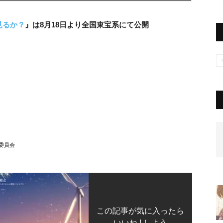
見るか？
』は8月18日より全国東宝系にて公開
委員会
この記事が気に入ったら
いいね ! しよう