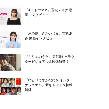
『#ミトヤマネ』玉城ティナ 動
画インタビュー
『忌怪島／きかいじま』當真あ
み 動画インタビュー
『キリエのうた』第2弾キャラク
タービジュアル＆映像解禁！
『ゆとりですがなにか インター
ナショナル』新キャスト＆特報
解禁