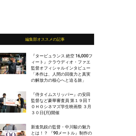
編集部オススメの記事
『タービュランス 絶空 16,000フ
ィート』クラウディオ・ファエ
監督オフィシャルインタビュー
「本作は、人間の回復力と真実
の解放力の核心へと迫る旅」
『侍タイムスリッパー』の安田
監督など豪華審査員 第１９回Ｔ
ＯＨＯシネマズ学生映画祭 ３月
３０日(月)開催
新進気鋭の監督・中川駿の魅力
とは！？ 『90メートル』制作の