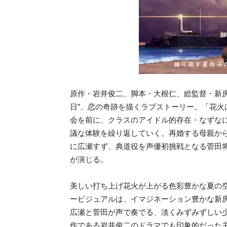
原作・岩井俊二、脚本・大根仁、総監督・新
日”、恋の奇跡を描くラブストーリー。
「花火
会を前に、
クラスのアイドル的存在・なずな
議な体験を繰り返していく。再婚する母親か
に広瀬すず、典道役を声優初挑戦となる菅田
が演じる。
美しい打ち上げ花火が上がる色彩豊かな夏の
ービジュアルは、イマジネーション豊かな新
広瀬と菅田が声で奏でる、淡くみずみずしい
作である岩井俊二のドラマでも印象的だった主題歌「