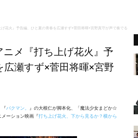
上げ花火』予告編、ひと夏の青春を広瀬すず×菅田将暉×宮野真守が声で奏でる
アニメ『打ち上げ花火』予
広瀬すず×菅田将暉×宮野
』『
バクマン。
』の大根仁が脚本化、「魔法少女まどか☆
ニメーション映画『
打ち上げ花火、下から見るか？横から