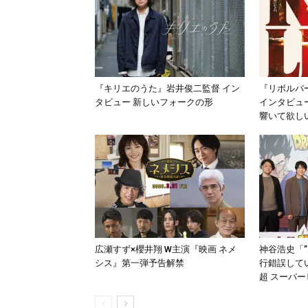
『キリエのうた』岩井俊二監督 イン
『リボルバ
タビュー 新しいフォークの形
インタビュー
響いて欲し
広瀬すず×櫻井翔 W主演『映画 ネメ
神谷浩史「
シス』第一弾予告解禁
行錯誤して
超 スーパ