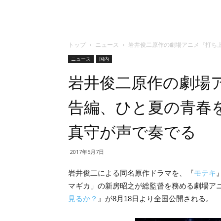
トップ
ニュース
岩井俊二原作の劇場アニメ『打ち
ニュース
国内
岩井俊二原作の劇場
告編、ひと夏の青春を
真守が声で奏でる
2017年5月7日
岩井俊二による同名原作ドラマを、『
モテキ
マギカ」の新房昭之が総監督を務める劇場ア
見るか？
』が8月18日より全国公開される。