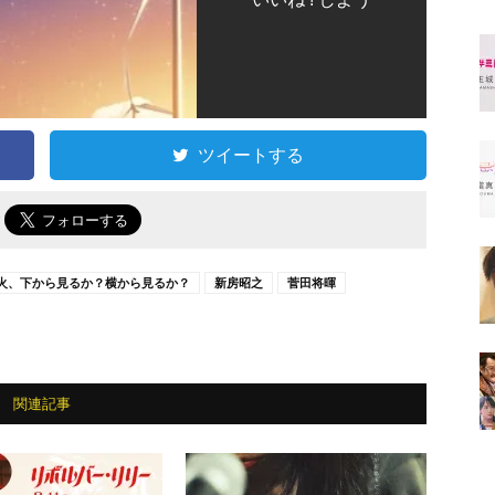
ツイートする
で
火、下から見るか？横から見るか？
新房昭之
菅田将暉
関連記事