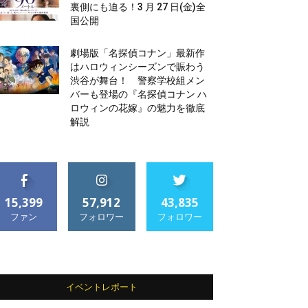
裏側にも迫る！3 月 27 日(金)全
国公開
劇場版「名探偵コナン」最新作
はハロウィンシーズンで賑わう
渋谷が舞台！ 警察学校組メン
バーも登場の『名探偵コナン ハ
ロウィンの花嫁』の魅力を徹底
解説
15,399
57,912
43,835
ファン
フォロワー
フォロワー
イベントレポート