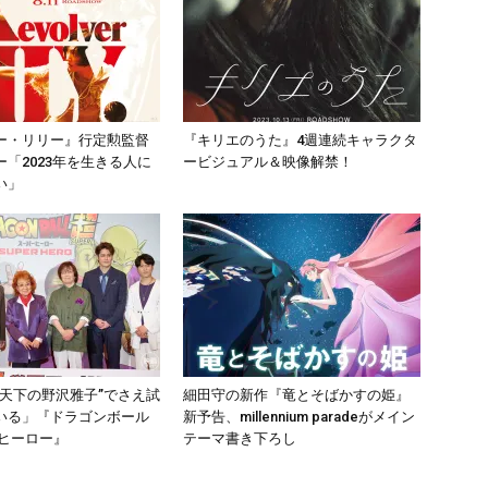
ー・リリー』行定勲監督
『キリエのうた』4週連続キャラクタ
「2023年を生きる人に
ービジュアル＆映像解禁！
い」
”天下の野沢雅子”でさえ試
細田守の新作『竜とそばかすの姫』
いる」『ドラゴンボール
新予告、millennium paradeがメイン
ーヒーロー』
テーマ書き下ろし