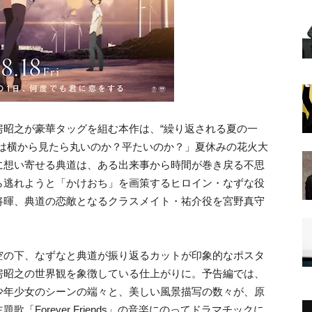
房昭之が豪華タッグを組む本作は、“繰り返される夏の一
は横から見たら丸いのか？平たいのか？」夏休みの花火大
に想い寄せる典道は、ある出来事から時間が巻き戻る不思
ら逃れようと「かけおち」を画策するヒロイン・なずな役
将暉、典道の恋敵となるクラスメイト・祐介役を宮野真守
空の下、なずなと典道が振り返るカットが印象的なポスタ
房昭之の世界観を象徴している仕上がりに。予告編では、
少年少女のシーンの端々と、美しい風景描写の数々が、原
Forever Friends」の音楽にのってドラマチックに