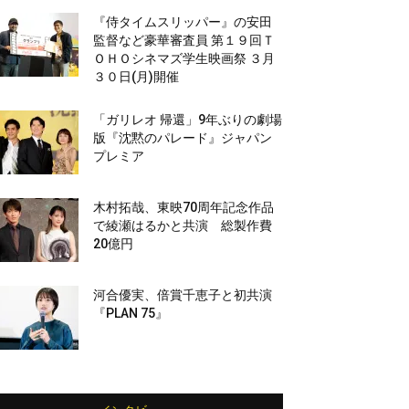
『侍タイムスリッパー』の安田
監督など豪華審査員 第１９回Ｔ
ＯＨＯシネマズ学生映画祭 ３月
３０日(月)開催
「ガリレオ 帰還」9年ぶりの劇場
版『沈黙のパレード』ジャパン
プレミア
木村拓哉、東映70周年記念作品
で綾瀬はるかと共演 総製作費
20億円
河合優実、倍賞千恵子と初共演
『PLAN 75』