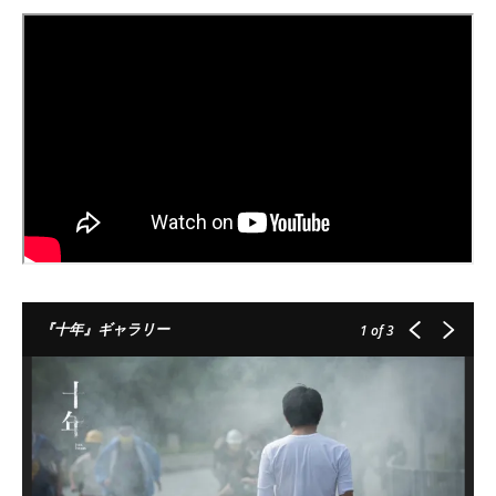
『十年』ギャラリー
1
of 3