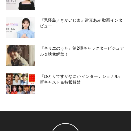
『忌怪島／きかいじま』當真あみ 動画インタ
ビュー
『キリエのうた』第2弾キャラクタービジュア
ル＆映像解禁！
『ゆとりですがなにか インターナショナル』
新キャスト＆特報解禁