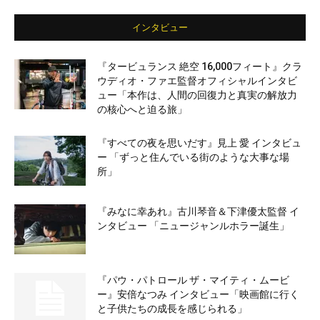
インタビュー
『タービュランス 絶空 16,000フィート』クラ
ウディオ・ファエ監督オフィシャルインタビ
ュー「本作は、人間の回復力と真実の解放力
の核心へと迫る旅」
『すべての夜を思いだす』見上 愛 インタビュ
ー 「ずっと住んでいる街のような大事な場
所」
『みなに幸あれ』古川琴音＆下津優太監督 イ
ンタビュー 「ニュージャンルホラー誕生」
『パウ・パトロール ザ・マイティ・ムービ
ー』安倍なつみ インタビュー「映画館に行く
と子供たちの成長を感じられる」