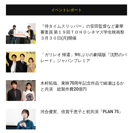
イベントレポート
『侍タイムスリッパー』の安田監督など豪華
審査員 第１９回ＴＯＨＯシネマズ学生映画祭
３月３０日(月)開催
「ガリレオ 帰還」9年ぶりの劇場版『沈黙のパ
レード』ジャパンプレミア
木村拓哉、東映70周年記念作品で綾瀬はるか
と共演 総製作費20億円
河合優実、倍賞千恵子と初共演『PLAN 75』