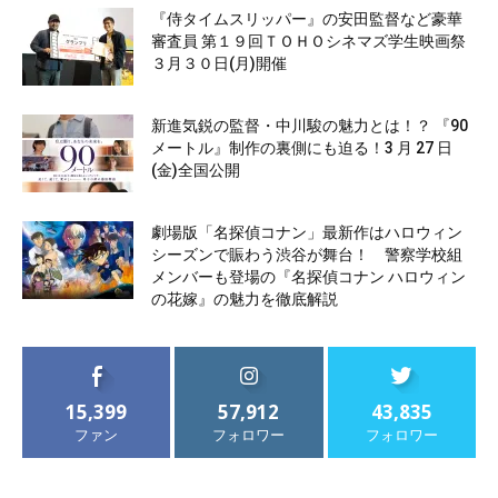
『侍タイムスリッパー』の安田監督など豪華
審査員 第１９回ＴＯＨＯシネマズ学生映画祭
３月３０日(月)開催
新進気鋭の監督・中川駿の魅力とは！？ 『90
メートル』制作の裏側にも迫る！3 月 27 日
(金)全国公開
劇場版「名探偵コナン」最新作はハロウィン
シーズンで賑わう渋谷が舞台！ 警察学校組
メンバーも登場の『名探偵コナン ハロウィン
の花嫁』の魅力を徹底解説
15,399
57,912
43,835
ファン
フォロワー
フォロワー