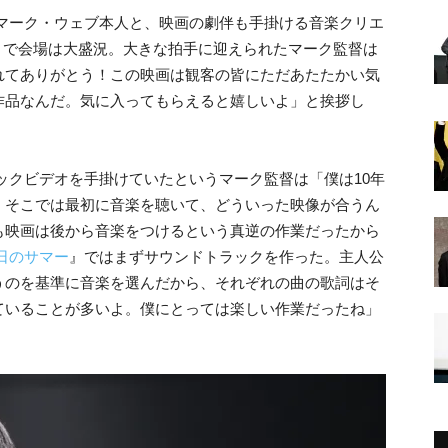
マーク・ウェブ本人と、映画の劇伴も手掛ける音楽クリエ
ことで会場は大盛況。大きな拍手に迎えられたマーク監督は
れてありがとう！この映画は観客の皆にただあたたかい気
作品なんだ。気に入ってもらえると嬉しいよ」と挨拶し
ックビデオを手掛けていたというマーク監督は「僕は10年
、そこでは最初に音楽を聴いて、どういった映像が合うん
も映画は後から音楽をつけるという真逆の作業だったから
0)日のサマー
』ではまずサウンドトラックを作った。主人公
うのを基準に音楽を選んだから、それぞれの曲の歌詞はそ
ていることが多いよ。僕にとっては楽しい作業だったね」