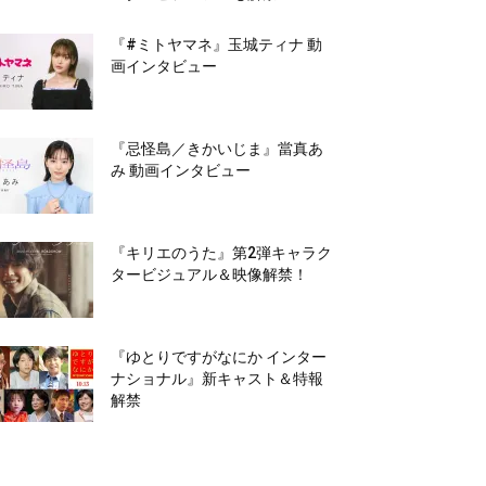
『#ミトヤマネ』玉城ティナ 動
画インタビュー
『忌怪島／きかいじま』當真あ
み 動画インタビュー
『キリエのうた』第2弾キャラク
タービジュアル＆映像解禁！
『ゆとりですがなにか インター
ナショナル』新キャスト＆特報
解禁