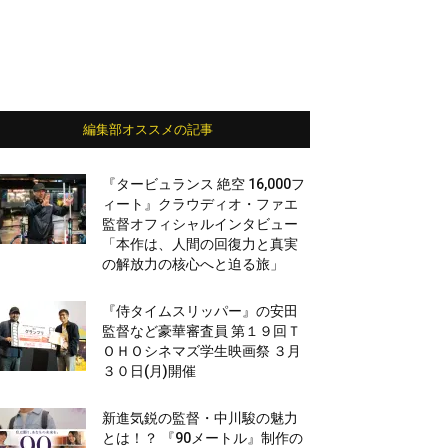
編集部オススメの記事
『タービュランス 絶空 16,000フ
ィート』クラウディオ・ファエ
監督オフィシャルインタビュー
「本作は、人間の回復力と真実
の解放力の核心へと迫る旅」
『侍タイムスリッパー』の安田
監督など豪華審査員 第１９回Ｔ
ＯＨＯシネマズ学生映画祭 ３月
３０日(月)開催
新進気鋭の監督・中川駿の魅力
とは！？ 『90メートル』制作の