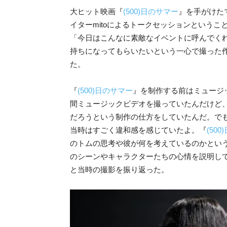
大ヒット映画『
(500)日のサマー
』を手がけた
イターmitoによるトークセッションという
「今日はこんなに素敵なイベントに呼んでく
持ちになってもらいたいという一心で撮った
た。
『
(500)日のサマー
』を制作する前はミュージ
間ミュージックビデオを撮っていたんだけど
だろうという制作の仕方をしていたんだ。で
当時はすごく違和感を感じていたよ。『
(50
のトムの思考や彼が何を考えているのかとい
のシーンやキャラクターたちの心情を説明し
と当時の撮影を振り返った。