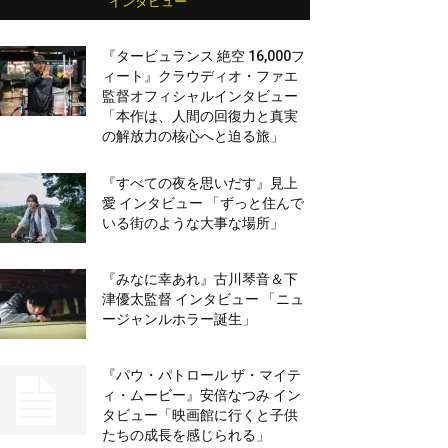
インタビュー
『タービュランス 絶空 16,000フ
ィート』クラウディオ・ファエ
監督オフィシャルインタビュー
「本作は、人間の回復力と真実
の解放力の核心へと迫る旅」
『すべての夜を思いだす』見上
愛 インタビュー 「ずっと住んで
いる街のような大事な場所」
『みなに幸あれ』古川琴音＆下
津優太監督 インタビュー 「ニュ
ージャンルホラー誕生」
『パウ・パトロール ザ・マイテ
ィ・ムービー』安倍なつみ イン
タビュー「映画館に行くと子供
たちの成長を感じられる」