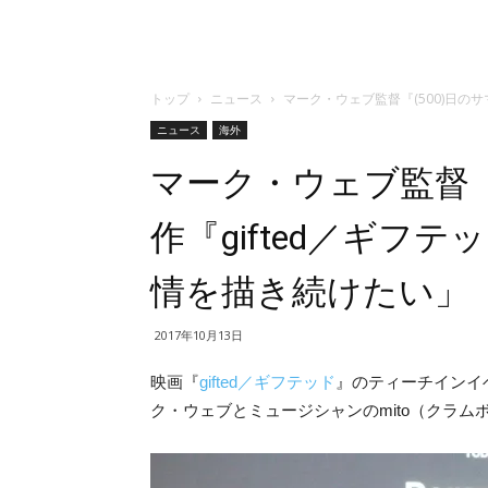
トップ
ニュース
マーク・ウェブ監督『(500)日の
ニュース
海外
マーク・ウェブ監督『
作『gifted／ギフ
情を描き続けたい」
2017年10月13日
映画『
gifted／ギフテッド
』のティーチインイベ
ク・ウェブとミュージシャンのmito（クラム