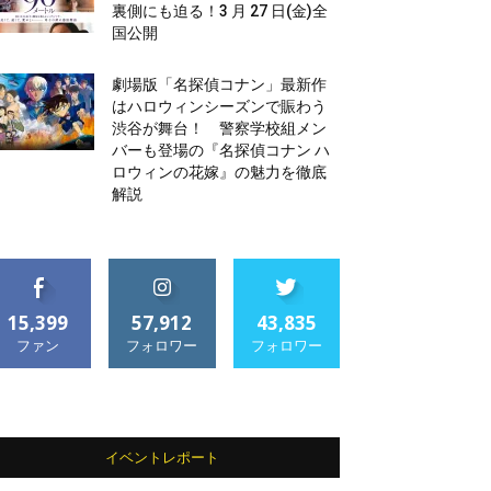
裏側にも迫る！3 月 27 日(金)全
国公開
劇場版「名探偵コナン」最新作
はハロウィンシーズンで賑わう
渋谷が舞台！ 警察学校組メン
バーも登場の『名探偵コナン ハ
ロウィンの花嫁』の魅力を徹底
解説
15,399
57,912
43,835
ファン
フォロワー
フォロワー
イベントレポート