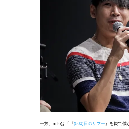
一方、mitoは「『
(500)日のサマー
』を観て僕