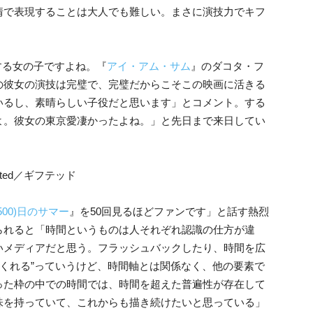
情で表現することは大人でも難しい。まさに演技力でキフ
する女の子ですよね。『
アイ・アム・サム
』のダコタ・フ
の彼女の演技は完璧で、完璧だからこそこの映画に活きる
いるし、素晴らしい子役だと思います」とコメント。する
よ。彼女の東京愛凄かったよね。」と先日まで来日してい
(500)日のサマー
』を50回見るほどファンです」と話す熱烈
られると「時間というものは人それぞれ認識の仕方が違
いメディアだと思う。フラッシュバックしたり、時間を広
てくれる”っていうけど、時間軸とは関係なく、他の要素で
った枠の中での時間では、時間を超えた普遍性が存在して
味を持っていて、これからも描き続けたいと思っている」