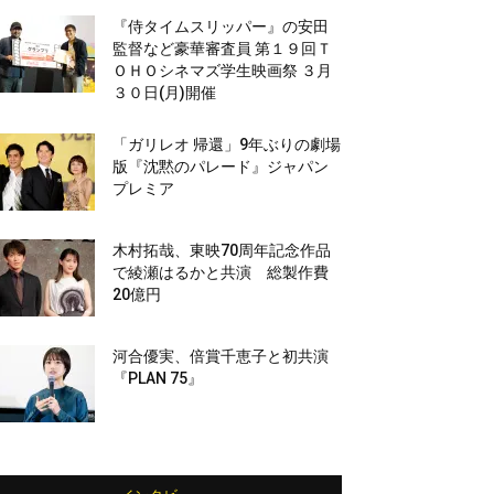
『侍タイムスリッパー』の安田
監督など豪華審査員 第１９回Ｔ
ＯＨＯシネマズ学生映画祭 ３月
３０日(月)開催
「ガリレオ 帰還」9年ぶりの劇場
版『沈黙のパレード』ジャパン
プレミア
木村拓哉、東映70周年記念作品
で綾瀬はるかと共演 総製作費
20億円
河合優実、倍賞千恵子と初共演
『PLAN 75』