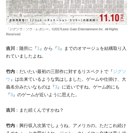
「ジグソウ：ソウ・レガシー」©2017Lions Gate Entertainment Inc. All Rights
Reserved.
吉川
：随所に『
1
』から『
3
』までのオマージュを結構取り入
れていましたよね。
竹内
：だいたい最初の三部作に対するリスペクトで『
ジグソ
ウ
』は出来ているような気はしました。ゲームや仕掛け、大
義名分みたいなものは『
3
』に近いですね。ゲーム的にも
『
3
』のゲームが近いように思えた。
吉川
：また続くんですかね？
竹内
：興行収入次第でしょうね、アメリカの。ただこれ続け