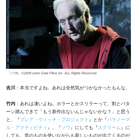
「ソウ6」©2009 Lions Gate Films Inc. ALL Rights Reserved
吉川
：本当ですよね。あれは全然気がつかなかったもんな。
竹内
：あれは凄いよね。ホラーとかスリラーって、割とパタ
ーン踏んできて「もう新作出ないんじゃないかな？」と思う
と、『
ブレア・ウィッチ・プロジェクト
』とか『
パラノーマ
ル・アクティビティ
』、『
ソウ
』にしても『
スクリーム
』に
しても、
昔のものを使いながらも新しいものが出てくるのが