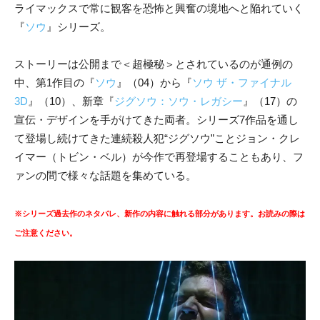
ライマックスで常に観客を恐怖と興奮の境地へと陥れていく
『
ソウ
』
シリーズ。
ストーリーは公開まで＜超極秘＞とされているのが通例の
中、第1作目の『
ソウ
』（04）から『
ソウ ザ・ファイナル
3D
』（10）、
新章『
ジグソウ：ソウ・レガシー
』（17）の
宣伝・デザインを手がけてきた両者。シリーズ7作品を通し
て登場し続けてきた連続殺人犯“ジグソウ”ことジョン・クレ
イマー（トビン・ベル）が今作で再登場することもあり、フ
ァンの間で様々な話題を集めている。
※シリーズ過去作のネタバレ、新作の内容に触れる部分があります。お読みの際は
ご注意ください。