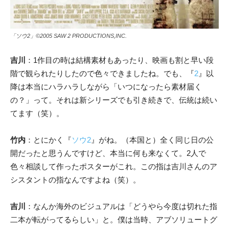
「ソウ2」©2005 SAW 2 PRODUCTIONS,INC.
吉川
：1作目の時は結構素材もあったり、映画も割と早い段
階で観られたりしたので色々できましたね。でも、『
2
』以
降は本当にハラハラしながら「いつになったら素材届く
の？」って。それは新シリーズでも引き続きで、伝統は続い
てます（笑）。
竹内
：
とにかく
『
ソウ2
』
がね。（本国と）全く同じ日の公
開だったと思うんですけど、本当に何も来なくて。2人で
色々相談して作ったポスターがこれ。この指は吉川さんのア
シスタントの指なんですよね（笑）。
吉川
：
なんか海外のビジュアルは「どうやら今度は切れた指
二本が転がってるらしい」と。僕は当時、アブソリュートグ