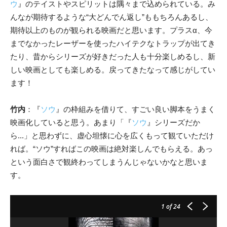
ウ
』のテイストやスピリットは隅々まで込められている。み
んなが期待するような“大どんでん返し”ももちろんあるし、
期待以上のものが観られる映画だと思います。プラスα、今
までなかったレーザーを使ったハイテクなトラップが出てき
たり、昔からシリーズが好きだった人も十分楽しめるし、新
しい映画としても楽しめる。戻ってきたなって感じがしてい
ます！
竹内
：『
ソウ
』の枠組みを借りて、すごい良い脚本をうまく
映画化していると思う。あまり「『
ソウ
』シリーズだか
ら...」と思わずに、虚心坦懐に心を広くもって観ていただけ
れば。“ソウ”すればこの映画は絶対楽しんでもらえる。あっ
という面白さで観終わってしまうんじゃないかなと思いま
す。
1
of 24