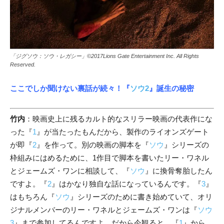
「ジグソウ：ソウ・レガシー」©2017Lions Gate Entertainment Inc. All Rights
Reserved.
ここでしか聞けない裏話が続々！
『
ソウ2
』
誕生の秘密
竹内
：映画史上に残るカルト的なスリラー映画の代表作にな
った『
1
』が当たったもんだから、製作のライオンズゲート
が即『
2
』を作って。別の映画の脚本を『
ソウ
』シリーズの
枠組みにはめるために、1作目で脚本を書いたリー・ワネル
とジェームズ・ワンに相談して、『
ソウ
』に換骨奪胎したん
ですよ。『
2
』はかなり独自な話になっているんです。『
3
』
はもちろん『
ソウ
』シリーズのために書き始めていて、オリ
ジナルメンバーのリー・ワネルとジェームズ・ワンは『
ソウ
3
』まで参加してるんですよ。だから今観ると、『
1
』から