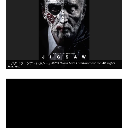
「ジグソウ：ソウ・レガシー」©2017Lions Gate Entertainment Inc. All Rights
「ジ
Reserved.
Re