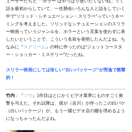
ューサーたちと「“ホラー”
はやっぱり使いたくないね」って
話を最初からしていて、一生懸命いろんな人と話をしていく
中で“ソリッド・シチュエーション・スリラー”っていうネー
ミングを考えました。ソリッドなシチュエーションのスリラ
ー映画っていうジャンルを、ホラーという言葉を使わずに表
したいということで、こういう名前を発明したんだよね。ち
なみに『
スクリーム
』
の時に作ったのは“ジェットコースタ
ー・ショッカー・ミステリー”だったね。
スリラー映画にしては珍しい“白いパッケージ”が秀逸で衝撃
的！
竹内
：『
ソウ
』1作目はとにかくビデオ業界にものすごく衝
撃を与えた。それ以降は、彼が（吉川）が作ったこの白パケ
（白いパッケージ）が、もう一躍ビデオ店の棚を埋めるよう
になっちゃったんだよね。