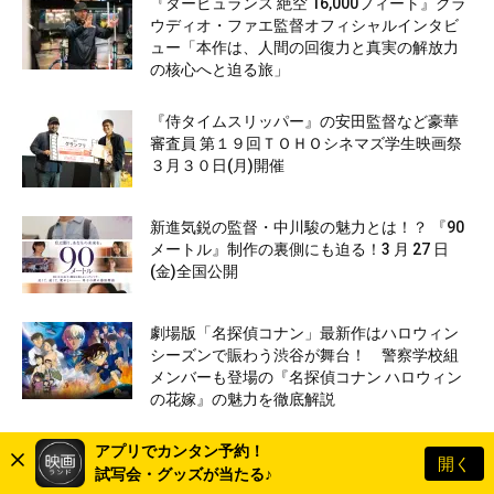
『タービュランス 絶空 16,000フィート』クラ
ウディオ・ファエ監督オフィシャルインタビ
ュー「本作は、人間の回復力と真実の解放力
の核心へと迫る旅」
『侍タイムスリッパー』の安田監督など豪華
審査員 第１９回ＴＯＨＯシネマズ学生映画祭
３月３０日(月)開催
新進気鋭の監督・中川駿の魅力とは！？ 『90
メートル』制作の裏側にも迫る！3 月 27 日
(金)全国公開
劇場版「名探偵コナン」最新作はハロウィン
シーズンで賑わう渋谷が舞台！ 警察学校組
メンバーも登場の『名探偵コナン ハロウィン
の花嫁』の魅力を徹底解説
アプリでカンタン予約！
開く
試写会・グッズが当たる♪