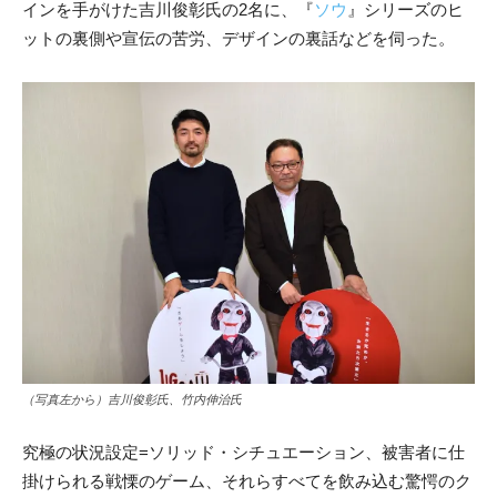
インを手がけた吉川俊彰氏の2名に、
『
ソウ
』
シリーズのヒ
ットの裏側や宣伝の苦労、デザインの裏話などを伺った。
（写真左から）吉川俊彰氏、竹内伸治氏
究極の状況設定=ソリッド・シチュエーション、被害者に仕
掛けられる戦慄のゲーム、それらすべてを飲み込む驚愕のク