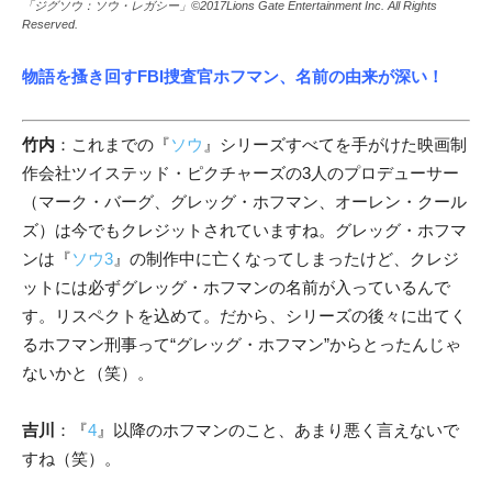
「ジグソウ：ソウ・レガシー」©2017Lions Gate Entertainment Inc. All Rights
Reserved.
物語を搔き回すFBI捜査官
ホフマン、名前の由来が深い！
竹内
：これまでの『
ソウ
』シリーズすべてを手がけた映画制
作会社ツイステッド・ピクチャーズの3人のプロデューサー
（マーク・バーグ、グレッグ・ホフマン、オーレン・クール
ズ）は今でもクレジットされていますね。グレッグ・ホフマ
ンは『
ソウ3
』の制作中に亡くなってしまったけど、クレジ
ットには必ずグレッグ・ホフマンの名前が入っているんで
す。リスペクトを込めて。だから、シリーズの後々に出てく
るホフマン刑事って“グレッグ・ホフマン”からとったんじゃ
ないかと
（笑）。
吉川
：『
4
』以降のホフマンのこと、あまり悪く言えないで
すね（笑）。