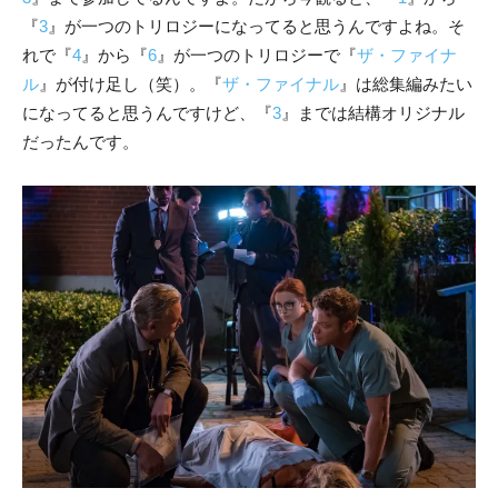
『
3
』が一つのトリロジーになってると思うんですよね。そ
れで『
4
』から『
6
』が一つのトリロジーで『
ザ・ファイナ
ル
』が付け足し（笑）。『
ザ・ファイナル
』は総集編みたい
になってると思うんですけど、『
3
』までは結構オリジナル
だったんです。