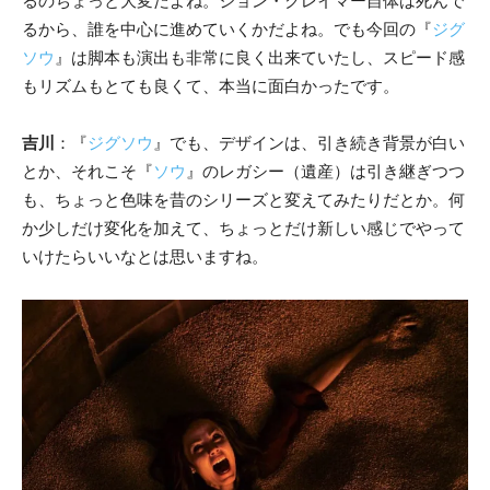
るのちょっと大変だよね。ジョン・クレイマー自体は死んで
るから、誰を中心に進めていくかだよね。でも今回の『
ジグ
ソウ
』は脚本も演出も非常に良く出来ていたし、スピード感
もリズムもとても良くて、本当に面白かったです。
吉川
：『
ジグソウ
』でも、デザインは、引き続き背景が白い
とか、それこそ『
ソウ
』のレガシー（遺産）は引き継ぎつつ
も、ちょっと色味を昔のシリーズと変えてみたりだとか。何
か少しだけ変化を加えて、ちょっとだけ新しい感じでやって
いけたらいいなとは思いますね。