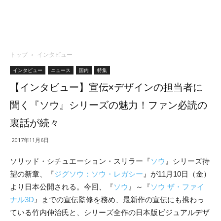
トップ
インタビュー
インタビュー
ニュース
国内
特集
【インタビュー】宣伝×デザインの担当者に
聞く『ソウ』シリーズの魅力！ファン必読の
裏話が続々
2017年11月6日
ソリッド・シチュエーション・スリラー
『
ソウ
』
シリーズ待
望の新章、『
ジグソウ：ソウ・レガシー
』が11月10日（金）
より日本公開される。今回、『
ソウ
』～『
ソウ ザ・ファイ
ナル3D
』までの宣伝監修を務め、最新作の宣伝にも携わっ
ている竹内伸治氏と、シリーズ全作の日本版ビジュアルデザ