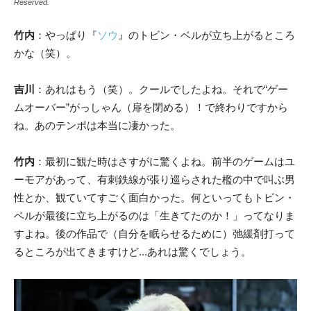
Reserved.
竹内
：やっぱり『
ソウ
』のトビン・ベルが立ち上がるところ
かな（笑）。
吉川
：あれはもう（笑）。クールでしたよね。それで“ゲー
ムオーバー”がっしゃん（扉を閉める）！で終わりですから
ね。あのテンポは本当に凄かった。
竹内
：最初に観た時はさすがに驚くよね。
前半のゲームはユ
ーモアがあって、有刺鉄線が張り巡らされた檻の中で叫ぶ男
性とか、観ていてすごく面白かった。何といってもトビン・
ベルが最後に立ち上がるのは「生きてたのか！」ってなりま
すよね。後の作品で（自分を眠らせるために）弛緩剤打って
るところが出てきますけど...あれは驚くでしょう。