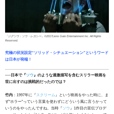
「ジグソウ：ソウ・レガシー」©2017Lions Gate Entertainment Inc. All Rights
Reserved.
究極の状況設定“ソリッド・シチュエーション”というワード
は日本が発端！
──
日本で『
ソウ
』のような過激描写を含むスリラー映画を
世に出すのは挑戦的だったのでは？
竹内
：1997年に『
スクリーム
』という映画をやった時に、ま
ず“ホラー”っていう言葉を使わずにどういう風に言うかって
いうのをやったんですね。当時『
ソウ
』
1作目の宣伝プロデ