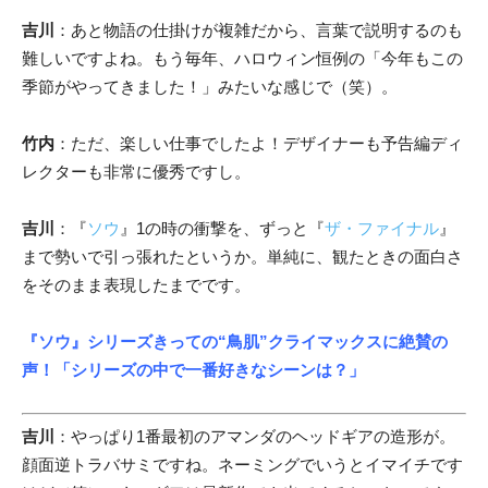
吉川
：あと物語の仕掛けが複雑だから、言葉で説明するのも
難しいですよね。もう毎年、ハロウィン恒例の「今年もこの
季節がやってきました！」みたいな感じで（笑）。
竹内
：ただ、楽しい仕事でしたよ！デザイナーも予告編ディ
レクターも非常に優秀ですし。
吉川
：『
ソウ
』1の時の衝撃を、ずっと『
ザ・ファイナル
』
まで勢いで引っ張れたというか。単純に、観たときの面白さ
をそのまま表現したまでです。
『ソウ』シリーズきっての
“鳥肌”
クライマックスに絶賛の
声！「シリーズの中で一番好きなシーンは？」
吉川
：やっぱり1番最初のアマンダのヘッドギアの造形が。
顔面逆トラバサミですね。ネーミングでいうとイマイチです