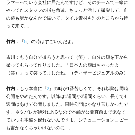
ラマーっていう会社に居たんですけど、そのチームで一緒に
やってたスタッフの指を急遽、ちょっと汚して撮影して、血
の跡も炭かなんかで描いて、タイル素材も別のところから持
って来て...。
竹内
：『
5
』の時はすごいんだよ。
吉川
：
もう自分で撮ろうと思って（笑）。自分の顔を下から
撮ってもらって作りました。「日本人の顔出ちゃったよ
（笑）」って笑ってましたね。（ティザービジュアルのみ）
竹内
：もう本当に『
2
』の時が1番苦しくて、それ以降は同時
公開をやめたんです。以降は1週間か2週間くらい、長くて4
週間はあけて公開しました。同時公開はかなり苦しかったで
す。ネタバレが絶対にNGなので本編が公開直前まで来なく
ていつも本編を観れないんですよ。シチュエーションコピー
も書かなくちゃいけないのに...。