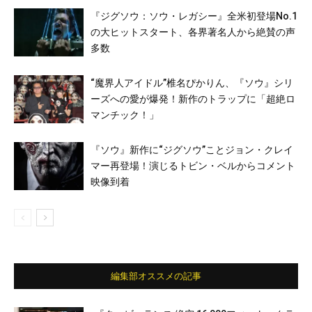
『ジグソウ：ソウ・レガシー』全米初登場No.1
の大ヒットスタート、各界著名人から絶賛の声
多数
“魔界人アイドル”椎名ぴかりん、『ソウ』シリ
ーズへの愛が爆発！新作のトラップに「超絶ロ
マンチック！」
『ソウ』新作に“ジグソウ”ことジョン・クレイ
マー再登場！演じるトビン・ベルからコメント
映像到着
編集部オススメの記事