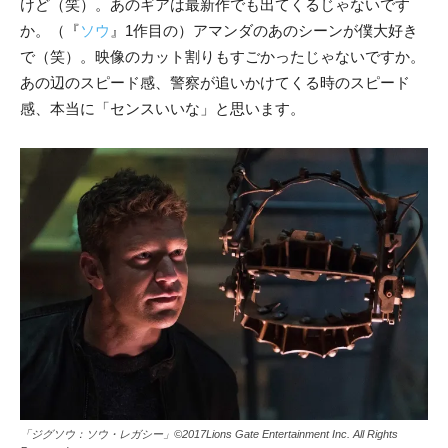
けど（笑）。あのギアは最新作でも出てくるじゃないです
か。（『
ソウ
』1作目の）アマンダのあのシーンが僕大好き
で（笑）。映像のカット割りもすごかったじゃないですか。
あの辺のスピード感、警察が追いかけてくる時のスピード
感、本当に「センスいいな」と思います。
「ジグソウ：ソウ・レガシー」©2017Lions Gate Entertainment Inc. All Rights