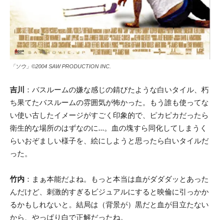
「ソウ」©2004 SAW PRODUCTION INC.
吉川
：バスルームの嫌な感じの錆びたような白いタイル、朽
ち果てたバスルームの雰囲気が怖かった。もう誰も使ってな
い使い古したイメージがすごく印象的で、ピカピカだったら
衛生的な場所のはずなのに...。血の塊すら同化してしまうく
らいおぞましい様子を、絵にしようと思ったら白いタイルだ
った。
竹内
：まぁ本能だよね。もっと本当は血がダダダッとあった
んだけど、刺激的すぎるビジュアルにすると映倫に引っかか
るかもしれないと。結局は（背景が）黒だと血が目立たない
から、やっぱり白で正解だったね。