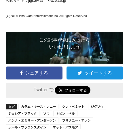
公式サイト：jigsaw.asmik-ace.co.jp
(C)2017Lions Gate Entertainment Inc. All Rights Reserved.
この記事が気に入ったら
いいね ! しよう
シェアする
ツイートする
Twitter で
タグ
カラム・キース・レニー
クレ・ベネット
ジグソウ
ジョシア・ブラック
ソウ
トビン・ベル
ハンナ・エミリー・アンダーソン
ブリタニー・アレン
ポール・ブラウンスタイン
マット・パスモア