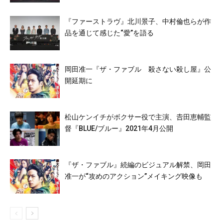
『ファーストラヴ』北川景子、中村倫也らが作
品を通じて感じた“愛”を語る
岡田准一『ザ・ファブル 殺さない殺し屋』公
開延期に
松山ケンイチがボクサー役で主演、𠮷田恵輔監
督『BLUE/ブルー』2021年4月公開
『ザ・ファブル』続編のビジュアル解禁、岡田
准一が“攻めのアクション”メイキング映像も