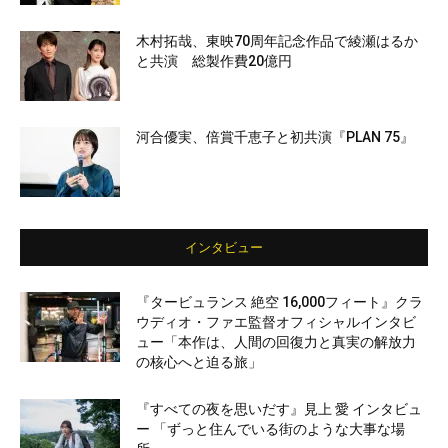
木村拓哉、東映70周年記念作品で綾瀬はるか
と共演 総製作費20億円
河合優実、倍賞千恵子と初共演『PLAN 75』
インタビュー
『タービュランス 絶空 16,000フィート』クラ
ウディオ・ファエ監督オフィシャルインタビ
ュー「本作は、人間の回復力と真実の解放力
の核心へと迫る旅」
『すべての夜を思いだす』見上 愛 インタビュ
ー 「ずっと住んでいる街のような大事な場