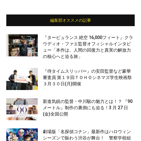
編集部オススメの記事
『タービュランス 絶空 16,000フィート』クラ
ウディオ・ファエ監督オフィシャルインタビ
ュー「本作は、人間の回復力と真実の解放力
の核心へと迫る旅」
『侍タイムスリッパー』の安田監督など豪華
審査員 第１９回ＴＯＨＯシネマズ学生映画祭
３月３０日(月)開催
新進気鋭の監督・中川駿の魅力とは！？ 『90
メートル』制作の裏側にも迫る！3 月 27 日
(金)全国公開
劇場版「名探偵コナン」最新作はハロウィン
シーズンで賑わう渋谷が舞台！ 警察学校組