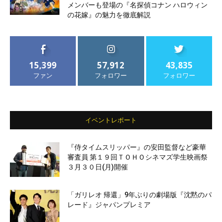
メンバーも登場の『名探偵コナン ハロウィン
の花嫁』の魅力を徹底解説
15,399
57,912
43,835
ファン
フォロワー
フォロワー
イベントレポート
『侍タイムスリッパー』の安田監督など豪華
審査員 第１９回ＴＯＨＯシネマズ学生映画祭
３月３０日(月)開催
「ガリレオ 帰還」9年ぶりの劇場版『沈黙のパ
レード』ジャパンプレミア