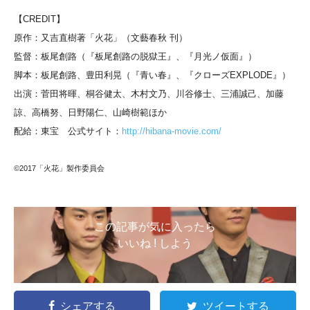
【CREDIT】
原作：又吉直樹著「火花」（文藝春秋 刊）
監督：板尾創路（『板尾創路の脱獄王』、『月光ノ仮面』）
脚本：板尾創路、豊田利晃（『青い春』、『クローズEXPLODE』）
出演：菅田将暉、桐谷健太、木村文乃、川谷修士、三浦誠己、加藤
諒、高橋努、日野陽仁、山崎樹範ほか
配給：東宝 公式サイト：
http://hibana-movie.com/
©2017「火花」製作委員会
この記事が気に入ったら
いいね ! しよう
シェアする
ツイートする