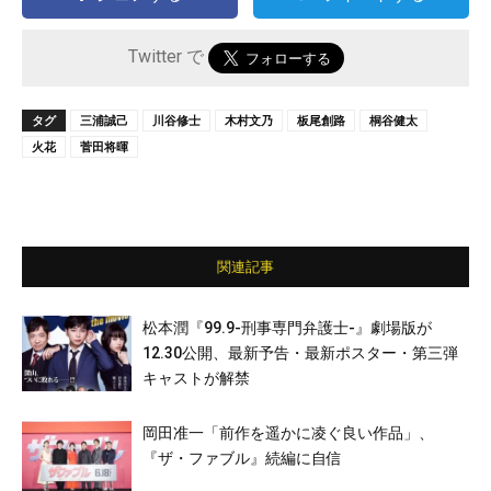
Twitter で
タグ
三浦誠己
川谷修士
木村文乃
板尾創路
桐谷健太
火花
菅田将暉
関連記事
松本潤『99.9-刑事専門弁護士-』劇場版が
12.30公開、最新予告・最新ポスター・第三弾
キャストが解禁
岡田准一「前作を遥かに凌ぐ良い作品」、
『ザ・ファブル』続編に自信