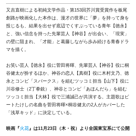
又吉直樹による初純文学作品・第153回芥川賞受賞作を板尾
創路が映画化した本作は、漫才の世界に「夢」を持って身を
投じるも、結果を出せず底辺でくすぶっている青年【徳永】
と、強い信念を持った先輩芸人【神谷】が出会い、「現実」
の壁に阻まれ、「才能」と葛藤しながら歩み続ける青春ドラ
マを描く。
お笑い芸人【徳永】役に菅田将暉、先輩芸人【神谷】役に桐
谷健太が扮するほか、神谷の恋人【真樹】役に木村文乃、徳
永とコンビ「スパークス」を組むツッコミ担当【山下】役に
川谷修士（2丁拳銃）、神谷とコンビ「あほんだら」を組む
ツッコミ担当【大林】役で三浦誠己が共演する。主題歌はビ
ートたけしの名曲を菅田将暉×桐谷健太の2人がカバーした
「浅草キッド」に決定している。
映画『
火花
』は11月23日（木・祝）より全国東宝系にて公開