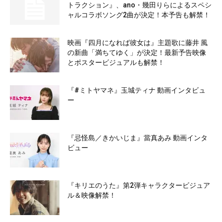
トラクション』、ano・幾田りらによるスペシ
ャルコラボソング2曲が決定！本予告も解禁！
映画『四月になれば彼女は』主題歌に藤井 風
の新曲「満ちてゆく」が決定！最新予告映像
とポスタービジュアルも解禁！
『#ミトヤマネ』玉城ティナ 動画インタビュ
ー
『忌怪島／きかいじま』當真あみ 動画インタ
ビュー
『キリエのうた』第2弾キャラクタービジュア
ル＆映像解禁！