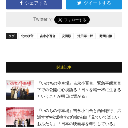
シェアする
ツイートする
Twitter で
タグ
北の桜守
吉永小百合
安田顕
滝田洋二郎
野間口徹
関連記事
『いのちの停車場』吉永小百合、緊急事態宣言
下での公開に心境語る「日々を精一杯に生きる
ということが明日に繋がる」
『いのちの停車場』吉永小百合と西田敏行、広
瀬すず×松坂桃李の印象告白「見ていて楽しい
おふたり」「日本の映画界を牽引している」