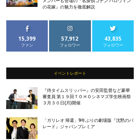
メンバーも登場の『名探偵コナン ハロウィン
の花嫁』の魅力を徹底解説
15,399
57,912
43,835
ファン
フォロワー
フォロワー
イベントレポート
『侍タイムスリッパー』の安田監督など豪華
審査員 第１９回ＴＯＨＯシネマズ学生映画祭
３月３０日(月)開催
「ガリレオ 帰還」9年ぶりの劇場版『沈黙のパ
レード』ジャパンプレミア