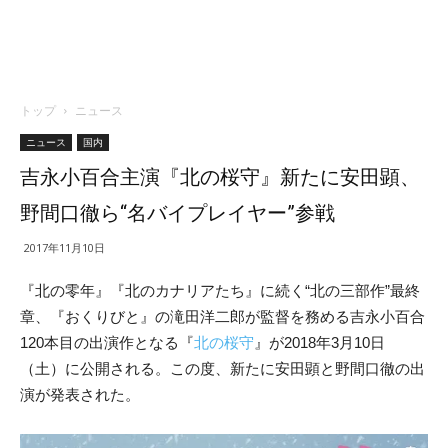
トップ
ニュース
ニュース
国内
吉永小百合主演『北の桜守』新たに安田顕、
野間口徹ら“名バイプレイヤー”参戦
2017年11月10日
『北の零年』『北のカナリアたち』に続く“北の三部作”最終
章、『おくりびと』の滝田洋二郎が監督を務める吉永小百合
120本目の出演作となる『
北の桜守
』が2018年3月10日
（土）に公開される。この度、新たに安田顕と野間口徹の出
演が発表された。