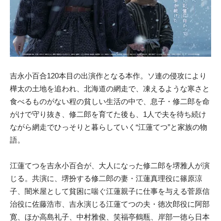
吉永小百合120本目の出演作となる本作。ソ連の侵攻により
樺太の土地を追われ、北海道の網走で、凍えるような寒さと
食べるものがない程の貧しい生活の中で、息子・修二郎を命
がけで守り抜き、修二郎を育てた後も、1人で夫を待ち続け
ながら網走でひっそりと暮らしていく“江蓮てつ”と家族の物
語。
江蓮てつを吉永小百合が、大人になった修二郎を堺雅人が演
じる。共演に、堺扮する修二郎の妻・江蓮真理役に篠原涼
子、闇米屋として貧困に喘ぐ江蓮親子に仕事を与える菅原信
治役に佐藤浩市、吉永演じる江蓮てつの夫・徳次郎役に阿部
寛、ほか高島礼子、中村雅俊、笑福亭鶴瓶、岸部一徳ら日本