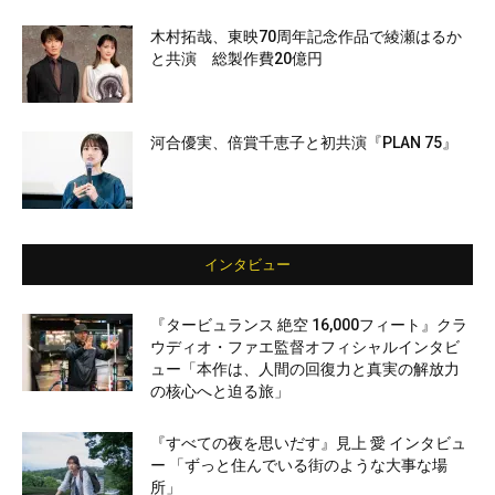
木村拓哉、東映70周年記念作品で綾瀬はるか
と共演 総製作費20億円
河合優実、倍賞千恵子と初共演『PLAN 75』
インタビュー
『タービュランス 絶空 16,000フィート』クラ
ウディオ・ファエ監督オフィシャルインタビ
ュー「本作は、人間の回復力と真実の解放力
の核心へと迫る旅」
『すべての夜を思いだす』見上 愛 インタビュ
ー 「ずっと住んでいる街のような大事な場
所」