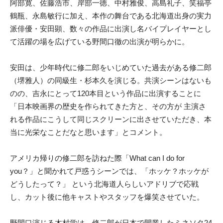
阿部寛、佐藤浩市、岸部一徳、中村雅俊、高島礼子、笑福亭
鶴瓶、永島敏行に加え、本作の舞台である北海道出身の実力
派俳優・安田顕、数々の作品に出演し名バイプレイヤーとし
て活躍の場を広げている野間口徹の出演が明らかに。
安田は、少年時代に修二郎をいじめていた過去がある修二郎
（堺雅人）の同級生・杉本久を演じる。共演シーンはないも
のの、吉永にとって120本目という作品に出演することに
「日本映画界の歴史を作られてきた方と、その方が 主演さ
れる作品にこうして同じスクリーンに出させていただき、本
当に光栄なことだなと思います」とコメント。
アメリカ帰りの修二郎を訪ねた際「What can I do for
you？」と聞かれて戸惑うシーンでは、「ホッケ？ホッケが
どうしたって？」 という北海道人らしいアドリブで応戦
し、カット後に他キャストやスタッフを爆笑させていた。
野間口演じる木村学は、修二郎が日本で開業したミネソタ24