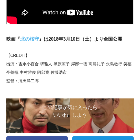
映画『
北の桜守
』は2018年3月10日（土）より全国公開
【CREDIT】
出演：吉永小百合 堺雅人 篠原涼子 岸部一徳 高島礼子 永島敏行 笑福
亭鶴瓶 中村雅俊 阿部寛 佐藤浩市
監督：滝田洋二郎
この記事が気に入ったら
いいね ! しよう