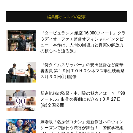
編集部オススメの記事
『タービュランス 絶空 16,000フィート』クラ
ウディオ・ファエ監督オフィシャルインタビ
ュー「本作は、人間の回復力と真実の解放力
の核心へと迫る旅」
『侍タイムスリッパー』の安田監督など豪華
審査員 第１９回ＴＯＨＯシネマズ学生映画祭
３月３０日(月)開催
新進気鋭の監督・中川駿の魅力とは！？ 『90
メートル』制作の裏側にも迫る！3 月 27 日
(金)全国公開
劇場版「名探偵コナン」最新作はハロウィン
シーズンで賑わう渋谷が舞台！ 警察学校組