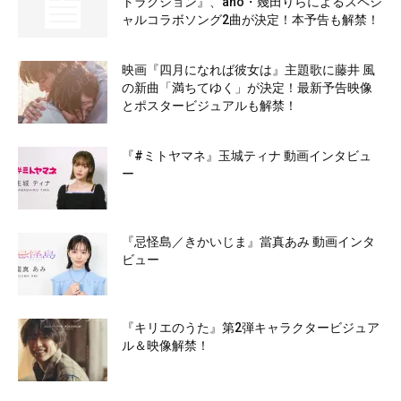
トラクション』、ano・幾田りらによるスペシ
ャルコラボソング2曲が決定！本予告も解禁！
映画『四月になれば彼女は』主題歌に藤井 風
の新曲「満ちてゆく」が決定！最新予告映像
とポスタービジュアルも解禁！
『#ミトヤマネ』玉城ティナ 動画インタビュ
ー
『忌怪島／きかいじま』當真あみ 動画インタ
ビュー
『キリエのうた』第2弾キャラクタービジュア
ル＆映像解禁！