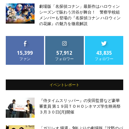
劇場版「名探偵コナン」最新作はハロウィン
シーズンで賑わう渋谷が舞台！ 警察学校組
メンバーも登場の『名探偵コナン ハロウィン
の花嫁』の魅力を徹底解説
15,399
57,912
43,835
ファン
フォロワー
フォロワー
イベントレポート
『侍タイムスリッパー』の安田監督など豪華
審査員 第１９回ＴＯＨＯシネマズ学生映画祭
３月３０日(月)開催
「ガリレオ 帰還」9年ぶりの劇場版『沈黙のパ