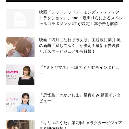
映画『デッドデッドデーモンズデデデデデス
トラクション』、ano・幾田りらによるスペシ
ャルコラボソング2曲が決定！本予告も解禁！
映画『四月になれば彼女は』主題歌に藤井 風
の新曲「満ちてゆく」が決定！最新予告映像
とポスタービジュアルも解禁！
『#ミトヤマネ』玉城ティナ 動画インタビュ
ー
『忌怪島／きかいじま』當真あみ 動画インタ
ビュー
『キリエのうた』第2弾キャラクタービジュア
ル＆映像解禁！