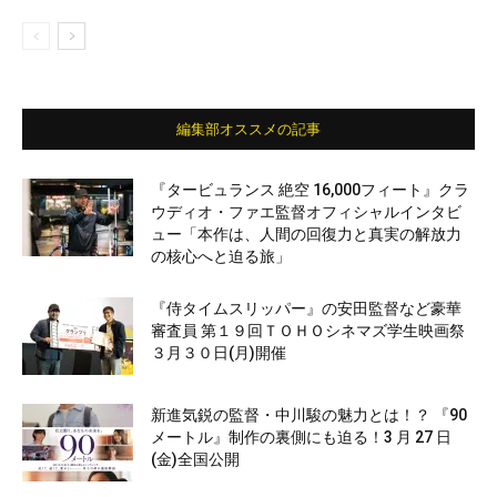
編集部オススメの記事
『タービュランス 絶空 16,000フィート』クラ
ウディオ・ファエ監督オフィシャルインタビ
ュー「本作は、人間の回復力と真実の解放力
の核心へと迫る旅」
『侍タイムスリッパー』の安田監督など豪華
審査員 第１９回ＴＯＨＯシネマズ学生映画祭
３月３０日(月)開催
新進気鋭の監督・中川駿の魅力とは！？ 『90
メートル』制作の裏側にも迫る！3 月 27 日
(金)全国公開