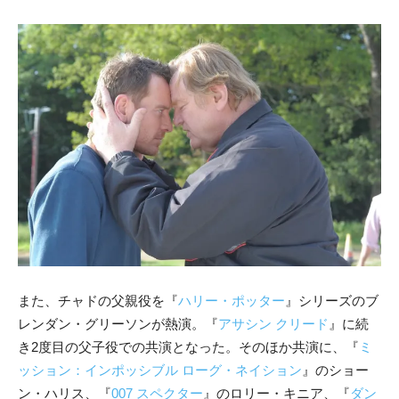
また、チャドの父親役を『
ハリー・ポッター
』シリーズのブ
レンダン・グリーソンが熱演。『
アサシン クリード
』に続
き2度目の父子役での共演となった。そのほか共演に、『
ミ
ッション：インポッシブル ローグ・ネイション
』のショー
ン・ハリス、『
007 スペクター
』のロリー・キニア、『
ダン