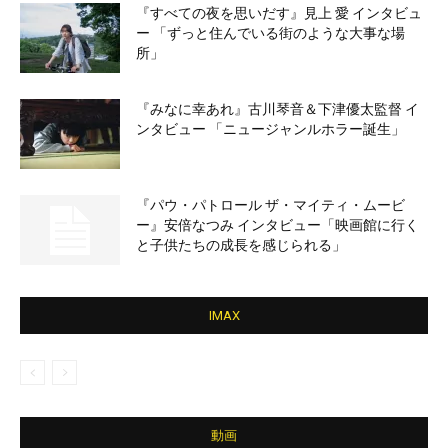
『すべての夜を思いだす』見上 愛 インタビュ
ー 「ずっと住んでいる街のような大事な場
所」
『みなに幸あれ』古川琴音＆下津優太監督 イ
ンタビュー 「ニュージャンルホラー誕生」
『パウ・パトロール ザ・マイティ・ムービ
ー』安倍なつみ インタビュー「映画館に行く
と子供たちの成長を感じられる」
IMAX
動画