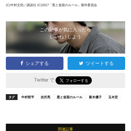
(C)中村文則／講談社 (C)2017「悪と仮面のルール」製作委員会
この記事が気に入ったら
いいね ! しよう
シェアする
ツイートする
Twitter で
タグ
中村哲平
吉沢亮
悪と仮面のルール
新木優子
玉木宏
関連記事