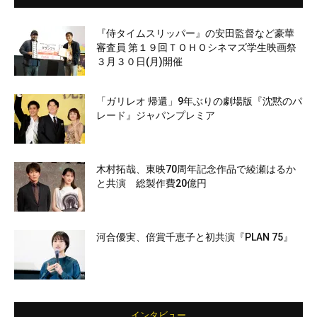
『侍タイムスリッパー』の安田監督など豪華
審査員 第１９回ＴＯＨＯシネマズ学生映画祭
３月３０日(月)開催
「ガリレオ 帰還」9年ぶりの劇場版『沈黙のパ
レード』ジャパンプレミア
木村拓哉、東映70周年記念作品で綾瀬はるか
と共演 総製作費20億円
河合優実、倍賞千恵子と初共演『PLAN 75』
インタビュー