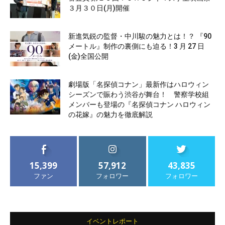
３月３０日(月)開催
新進気鋭の監督・中川駿の魅力とは！？ 『90
メートル』制作の裏側にも迫る！3 月 27 日
(金)全国公開
劇場版「名探偵コナン」最新作はハロウィン
シーズンで賑わう渋谷が舞台！ 警察学校組
メンバーも登場の『名探偵コナン ハロウィン
の花嫁』の魅力を徹底解説
15,399
57,912
43,835
ファン
フォロワー
フォロワー
イベントレポート