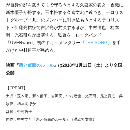
が自身の顔を変えてまで守ろうとする久喜家の養女・香織に
新木優子が扮する。玉木扮する久喜文宏に近づき、テロリス
トグループ「JL」のメンバーに引き込もうとするテロリス
ト・伊藤亮祐役で吉沢亮が共演するほか、中村達也、柄本
明、光石研らが出演する。監督を、ロックバンド
「UVERworld」初のドキュメンタリー『
THE SONG
』を手
がけた中村哲平が務める。
映画『
悪と仮面のルール
』は2018年1月13日（土）より全国
公開
【CREDIT】
出演：玉木宏、新木優子、吉沢亮、中村達也、光石研、尾上寛之、呉
汝俊、柄本明ほか
監督：中村哲平
原作：中村文則『悪と仮面のルール』（講談社文庫）