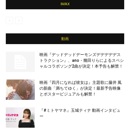
IMAX
動画
映画『デッドデッドデーモンズデデデデデス
トラクション』、ano・幾田りらによるスペシ
ャルコラボソング2曲が決定！本予告も解禁！
映画『四月になれば彼女は』主題歌に藤井 風
の新曲「満ちてゆく」が決定！最新予告映像
とポスタービジュアルも解禁！
『#ミトヤマネ』玉城ティナ 動画インタビュ
ー