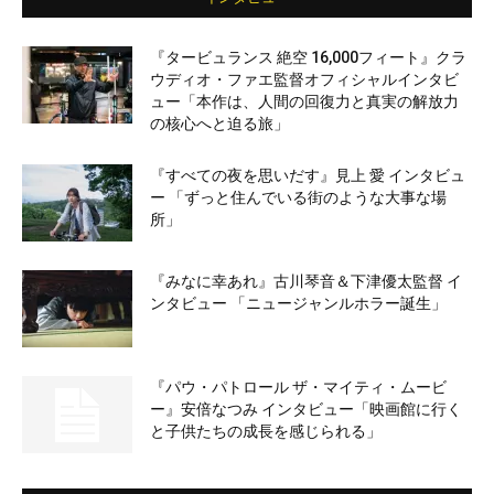
『タービュランス 絶空 16,000フィート』クラ
ウディオ・ファエ監督オフィシャルインタビ
ュー「本作は、人間の回復力と真実の解放力
の核心へと迫る旅」
『すべての夜を思いだす』見上 愛 インタビュ
ー 「ずっと住んでいる街のような大事な場
所」
『みなに幸あれ』古川琴音＆下津優太監督 イ
ンタビュー 「ニュージャンルホラー誕生」
『パウ・パトロール ザ・マイティ・ムービ
ー』安倍なつみ インタビュー「映画館に行く
と子供たちの成長を感じられる」