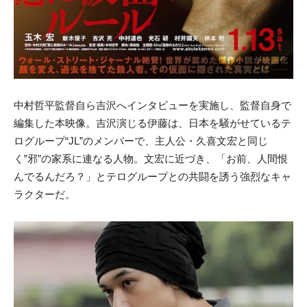
中村哲平監督自ら吉沢へインタビューを実施し、監督自身で
編集した本映像。吉沢演じる伊藤は、日本を騒がせているテ
ログループ“JL”のメンバーで、主人公・久喜文宏と同じ
く”邪”の家系に連なる人物。文宏に近づき、「お前、人間恨
んでるんだろ？」とテログループとの共闘を誘う強烈なキャ
ラクターだ。