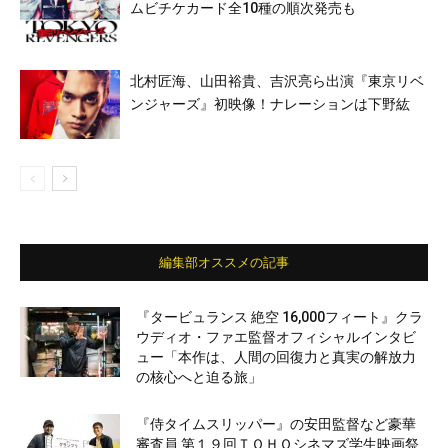
ムビチケカード全10種の順次発売も
北村匠海、山田裕貴、吉沢亮ら出演『東京リベ
ンジャーズ』初映像！ナレーションは下野紘
編集部オススメの記事
『タービュランス 絶空 16,000フィート』クラ
ウディオ・ファエ監督オフィシャルインタビ
ュー「本作は、人間の回復力と真実の解放力
の核心へと迫る旅」
『侍タイムスリッパー』の安田監督など豪華
審査員 第１９回ＴＯＨＯシネマズ学生映画祭