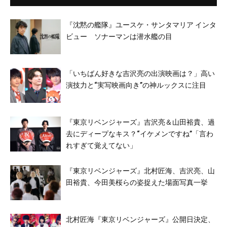
『沈黙の艦隊』ユースケ・サンタマリア インタ
ビュー ソナーマンは潜水艦の目
「いちばん好きな吉沢亮の出演映画は？」高い
演技力と“実写映画向き”の神ルックスに注目
『東京リベンジャーズ』吉沢亮＆山田裕貴、過
去にディープなキス？“イケメンですね”「言わ
れすぎて覚えてない」
『東京リベンジャーズ』北村匠海、吉沢亮、山
田裕貴、今田美桜らの姿捉えた場面写真一挙
北村匠海『東京リベンジャーズ』公開日決定、