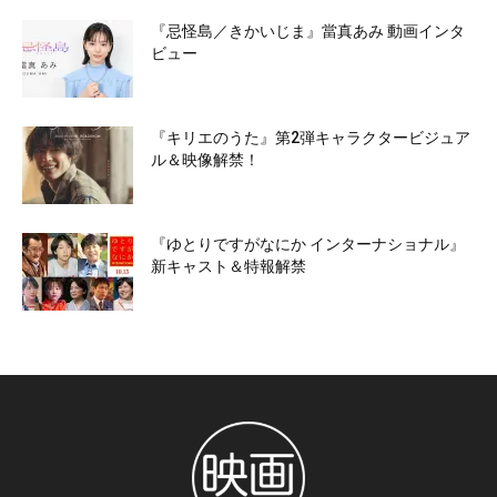
『忌怪島／きかいじま』當真あみ 動画インタ
ビュー
『キリエのうた』第2弾キャラクタービジュア
ル＆映像解禁！
『ゆとりですがなにか インターナショナル』
新キャスト＆特報解禁