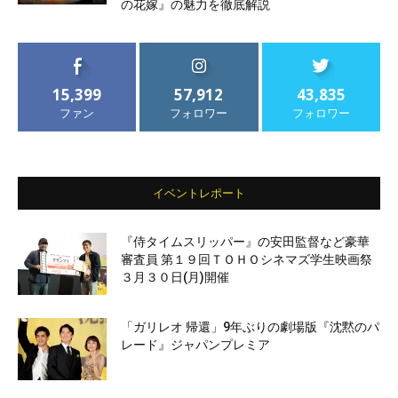
の花嫁』の魅力を徹底解説
15,399
57,912
43,835
ファン
フォロワー
フォロワー
イベントレポート
『侍タイムスリッパー』の安田監督など豪華
審査員 第１９回ＴＯＨＯシネマズ学生映画祭
３月３０日(月)開催
「ガリレオ 帰還」9年ぶりの劇場版『沈黙のパ
レード』ジャパンプレミア