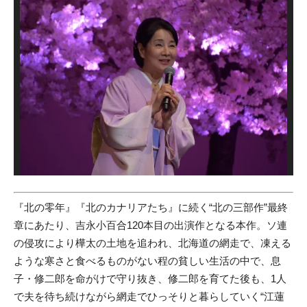
『北の零年』『北のカナリアたち』に続く“北の三部作”最終
章にあたり、吉永小百合120本目の出演作となる本作。ソ連
の侵攻により樺太の土地を追われ、北海道の網走で、凍える
ような寒さと食べるものがない程の貧しい生活の中で、息
子・修二郎を命がけで守り抜き、修二郎を育てた後も、1人
で夫を待ち続けながら網走でひっそりと暮らしていく“江蓮