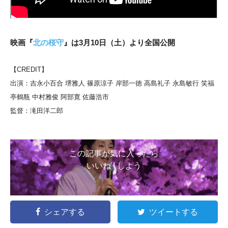
映画『
北の桜守
』は3月10日（土）より全国公開
【CREDIT】
出演：吉永小百合 堺雅人 篠原涼子 岸部一徳 高島礼子 永島敏行 笑福
亭鶴瓶 中村雅俊 阿部寛 佐藤浩市
監督：滝田洋二郎
この記事が気に入ったら
いいね ! しよう
シェアする
ツイートする