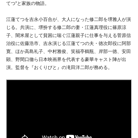
てつ”と家族の物語。
江蓮てつを吉永小百合が、大人になった修二郎を堺雅人が演
じる。共演に、堺扮する修二郎の妻・江蓮真理役に篠原涼
子、闇米屋として貧困に喘ぐ江蓮親子に仕事を与える菅原信
治役に佐藤浩市、吉永演じる江蓮てつの夫・徳次郎役に阿部
寛、ほか高島礼子、中村雅俊、笑福亭鶴瓶、岸部一徳、安田
顕、野間口徹ら日本映画界を代表する豪華キャスト陣が出
演。監督を『おくりびと』の滝田洋二郎が務める。