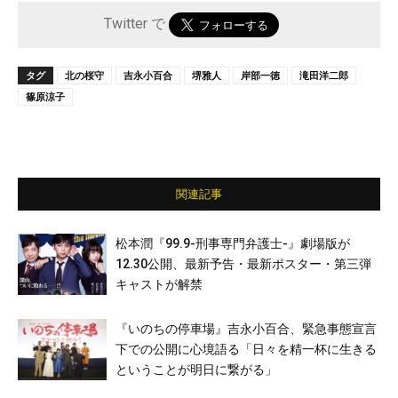
Twitter で
タグ
北の桜守
吉永小百合
堺雅人
岸部一徳
滝田洋二郎
篠原涼子
関連記事
松本潤『99.9-刑事専門弁護士-』劇場版が
12.30公開、最新予告・最新ポスター・第三弾
キャストが解禁
『いのちの停車場』吉永小百合、緊急事態宣言
下での公開に心境語る「日々を精一杯に生きる
ということが明日に繋がる」