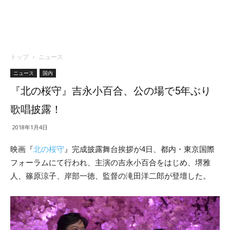
トップ
ニュース
ニュース
国内
『北の桜守』吉永小百合、公の場で5年ぶり
歌唱披露！
2018年1月4日
映画『
北の桜守
』完成披露舞台挨拶が4日、都内・東京国際
フォーラムにて行われ、主演の吉永小百合をはじめ、堺雅
人、篠原涼子、岸部一徳、監督の滝田洋二郎が登壇した。