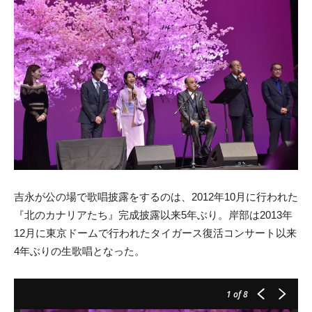
吉永が公の場で歌唱披露をするのは、2012年10月に行われた
『北のカナリアたち』完成披露以来5年ぶり。岸部は2013年
12月に東京ドームで行われたタイガース復活コンサート以来
4年ぶりの生歌唱となった。
1
of 8