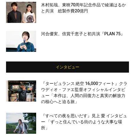
木村拓哉、東映70周年記念作品で綾瀬はるか
と共演 総製作費20億円
河合優実、倍賞千恵子と初共演『PLAN 75』
インタビュー
『タービュランス 絶空 16,000フィート』クラ
ウディオ・ファエ監督オフィシャルインタビ
ュー「本作は、人間の回復力と真実の解放力
の核心へと迫る旅」
『すべての夜を思いだす』見上 愛 インタビュ
ー 「ずっと住んでいる街のような大事な場
所」