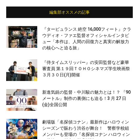
編集部オススメの記事
『タービュランス 絶空 16,000フィート』クラ
ウディオ・ファエ監督オフィシャルインタビ
ュー「本作は、人間の回復力と真実の解放力
の核心へと迫る旅」
『侍タイムスリッパー』の安田監督など豪華
審査員 第１９回ＴＯＨＯシネマズ学生映画祭
３月３０日(月)開催
新進気鋭の監督・中川駿の魅力とは！？ 『90
メートル』制作の裏側にも迫る！3 月 27 日
(金)全国公開
劇場版「名探偵コナン」最新作はハロウィン
シーズンで賑わう渋谷が舞台！ 警察学校組
メンバーも登場の『名探偵コナン ハロウィン