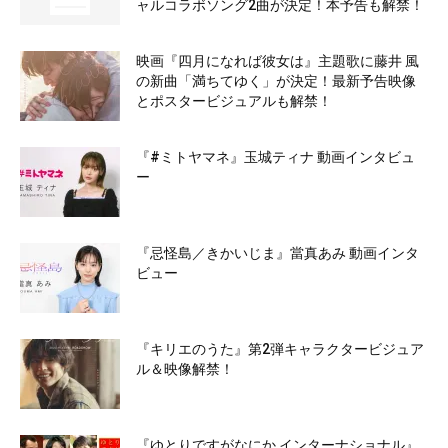
ャルコラボソング2曲が決定！本予告も解禁！
映画『四月になれば彼女は』主題歌に藤井 風
の新曲「満ちてゆく」が決定！最新予告映像
とポスタービジュアルも解禁！
『#ミトヤマネ』玉城ティナ 動画インタビュ
ー
『忌怪島／きかいじま』當真あみ 動画インタ
ビュー
『キリエのうた』第2弾キャラクタービジュア
ル＆映像解禁！
『ゆとりですがなにか インターナショナル』