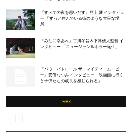
『すべての夜を思いだす』見上 愛 インタビュ
ー 「ずっと住んでいる街のような大事な場
所」
『みなに幸あれ』古川琴音＆下津優太監督 イ
ンタビュー 「ニュージャンルホラー誕生」
『パウ・パトロール ザ・マイティ・ムービ
ー』安倍なつみ インタビュー「映画館に行く
と子供たちの成長を感じられる」
IMAX