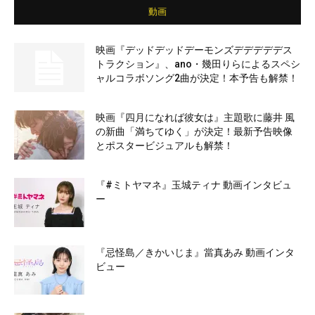
動画
映画『デッドデッドデーモンズデデデデデス
トラクション』、ano・幾田りらによるスペシ
ャルコラボソング2曲が決定！本予告も解禁！
映画『四月になれば彼女は』主題歌に藤井 風
の新曲「満ちてゆく」が決定！最新予告映像
とポスタービジュアルも解禁！
『#ミトヤマネ』玉城ティナ 動画インタビュ
ー
『忌怪島／きかいじま』當真あみ 動画インタ
ビュー