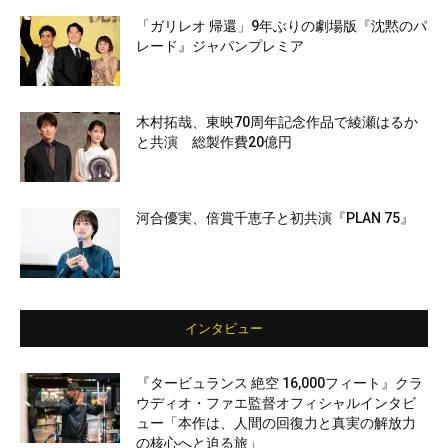
「ガリレオ 帰還」9年ぶりの劇場版『沈黙のパ
レード』ジャパンプレミア
木村拓哉、東映70周年記念作品で綾瀬はるか
と共演 総製作費20億円
河合優実、倍賞千恵子と初共演『PLAN 75』
インタビュー
『タービュランス 絶空 16,000フィート』クラ
ウディオ・ファエ監督オフィシャルインタビ
ュー「本作は、人間の回復力と真実の解放力
の核心へと迫る旅」