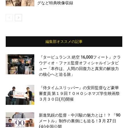
グなど特典映像収録
編集部オススメの記事
『タービュランス 絶空 16,000フィート』クラ
ウディオ・ファエ監督オフィシャルインタビ
ュー「本作は、人間の回復力と真実の解放力
の核心へと迫る旅」
『侍タイムスリッパー』の安田監督など豪華
審査員 第１９回ＴＯＨＯシネマズ学生映画祭
３月３０日(月)開催
新進気鋭の監督・中川駿の魅力とは！？ 『90
メートル』制作の裏側にも迫る！3 月 27 日
(金)全国公開