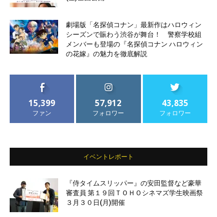
劇場版「名探偵コナン」最新作はハロウィン
シーズンで賑わう渋谷が舞台！ 警察学校組
メンバーも登場の『名探偵コナン ハロウィン
の花嫁』の魅力を徹底解説
15,399
57,912
43,835
ファン
フォロワー
フォロワー
イベントレポート
『侍タイムスリッパー』の安田監督など豪華
審査員 第１９回ＴＯＨＯシネマズ学生映画祭
３月３０日(月)開催