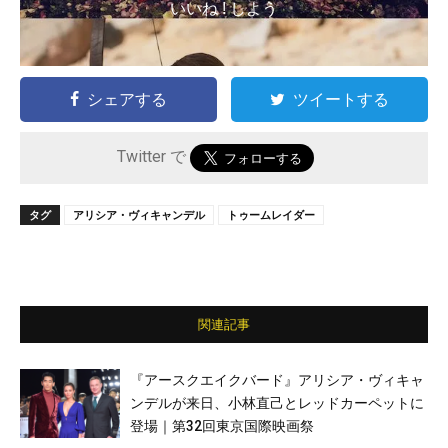
いいね ! しよう
シェアする
ツイートする
Twitter で
タグ
アリシア・ヴィキャンデル
トゥームレイダー
関連記事
『アースクエイクバード』アリシア・ヴィキャ
ンデルが来日、小林直己とレッドカーペットに
登場｜第32回東京国際映画祭