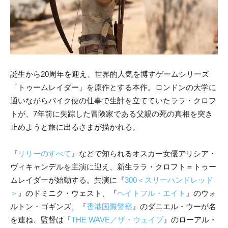
誕生から20周年を迎え、世界的人気を博すゲームシリーズ
「トゥームレイダー」を原作とする本作。ロンドンの大学に
通いながらバイク便の仕事で生計を立てていたララ・クロフ
トが、7年前に失踪した冒険家である父親の死の真相を突き
止めようと旅に出るさまが描かれる。
『
リリーのすべて
』などで知られるオスカー女優アリシア・
ヴィキャンデルを主演に迎え、新生ララ・クロフト＝トゥー
ムレイダーが始動する。共演に『
300＜スリーハンドレッド
＞
』のドミニク・ウェスト、『
ヘイトフル・エイト
』のウォ
ルトン・ゴギンズ、『
香港国際警察
』のダニエル・ウーが名
を連ね、監督は『
THE WAVE／ザ・ウェイブ
』のローアル・