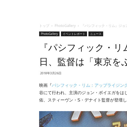
トップ
PhotoGallery
『パシフィック・リム』ジョ
PhotoGallery
イベントレポート
ニュース
『パシフィック・リ
日、監督は「東京を
2018年3月26日
映画『
パシフィック・リム：アップライジン
谷にて行われ、主演のジョン・ボイエガをは
佑、スティーヴン・S・デナイト監督が登壇