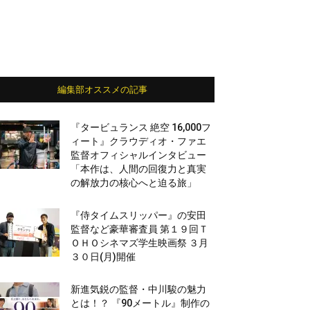
編集部オススメの記事
『タービュランス 絶空 16,000フ
ィート』クラウディオ・ファエ
監督オフィシャルインタビュー
「本作は、人間の回復力と真実
の解放力の核心へと迫る旅」
『侍タイムスリッパー』の安田
監督など豪華審査員 第１９回Ｔ
ＯＨＯシネマズ学生映画祭 ３月
３０日(月)開催
新進気鋭の監督・中川駿の魅力
とは！？ 『90メートル』制作の