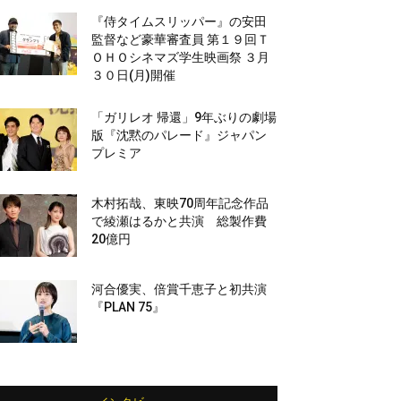
『侍タイムスリッパー』の安田
監督など豪華審査員 第１９回Ｔ
ＯＨＯシネマズ学生映画祭 ３月
３０日(月)開催
「ガリレオ 帰還」9年ぶりの劇場
版『沈黙のパレード』ジャパン
プレミア
木村拓哉、東映70周年記念作品
で綾瀬はるかと共演 総製作費
20億円
河合優実、倍賞千恵子と初共演
『PLAN 75』