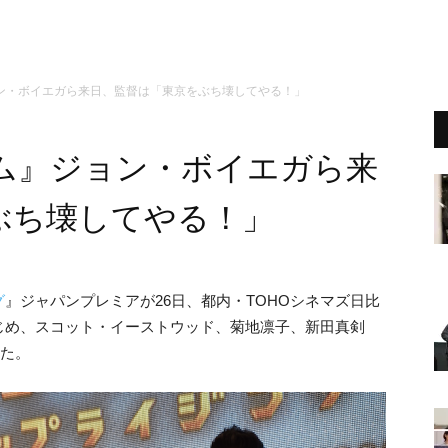
ン・ボイエガら来日、監督は「東京をぶち壊してやる！」
ム』ジョン・ボイエガら来
ぶち壊してやる！」
グ
』ジャパンプレミアが26日、都内・TOHOシネマズ日比
じめ、スコット・イーストウッド、菊地凛子、新田真剣
した。