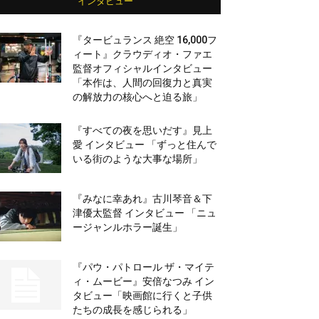
インタビュー
『タービュランス 絶空 16,000フ
ィート』クラウディオ・ファエ
監督オフィシャルインタビュー
「本作は、人間の回復力と真実
の解放力の核心へと迫る旅」
『すべての夜を思いだす』見上
愛 インタビュー 「ずっと住んで
いる街のような大事な場所」
『みなに幸あれ』古川琴音＆下
津優太監督 インタビュー 「ニュ
ージャンルホラー誕生」
『パウ・パトロール ザ・マイテ
ィ・ムービー』安倍なつみ イン
タビュー「映画館に行くと子供
たちの成長を感じられる」