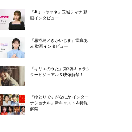
『#ミトヤマネ』玉城ティナ 動
画インタビュー
『忌怪島／きかいじま』當真あ
み 動画インタビュー
『キリエのうた』第2弾キャラク
タービジュアル＆映像解禁！
『ゆとりですがなにか インター
ナショナル』新キャスト＆特報
解禁