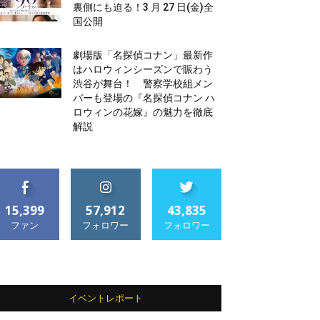
裏側にも迫る！3 月 27 日(金)全
国公開
劇場版「名探偵コナン」最新作
はハロウィンシーズンで賑わう
渋谷が舞台！ 警察学校組メン
バーも登場の『名探偵コナン ハ
ロウィンの花嫁』の魅力を徹底
解説
15,399
57,912
43,835
ファン
フォロワー
フォロワー
イベントレポート