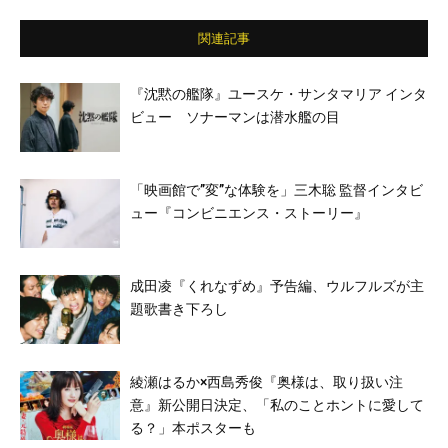
原秀幸／間宮祥太朗／遠藤史也／RYO(ORA
NGE RANGE)／PANTA(頭脳警察）／眞木蔵
関連記事
人 ほか
『沈黙の艦隊』ユースケ・サンタマリア インタ
ビュー ソナーマンは潜水艦の目
「映画館で”変”な体験を」三木聡 監督インタビ
ュー『コンビニエンス・ストーリー』
成田凌『くれなずめ』予告編、ウルフルズが主
題歌書き下ろし
綾瀬はるか×西島秀俊『奥様は、取り扱い注
意』新公開日決定、「私のことホントに愛して
る？」本ポスターも