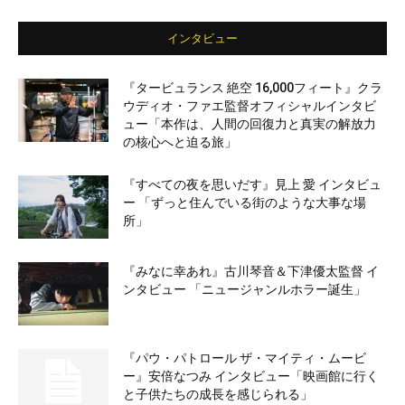
インタビュー
『タービュランス 絶空 16,000フィート』クラ
ウディオ・ファエ監督オフィシャルインタビ
ュー「本作は、人間の回復力と真実の解放力
の核心へと迫る旅」
『すべての夜を思いだす』見上 愛 インタビュ
ー 「ずっと住んでいる街のような大事な場
所」
『みなに幸あれ』古川琴音＆下津優太監督 イ
ンタビュー 「ニュージャンルホラー誕生」
『パウ・パトロール ザ・マイティ・ムービ
ー』安倍なつみ インタビュー「映画館に行く
と子供たちの成長を感じられる」