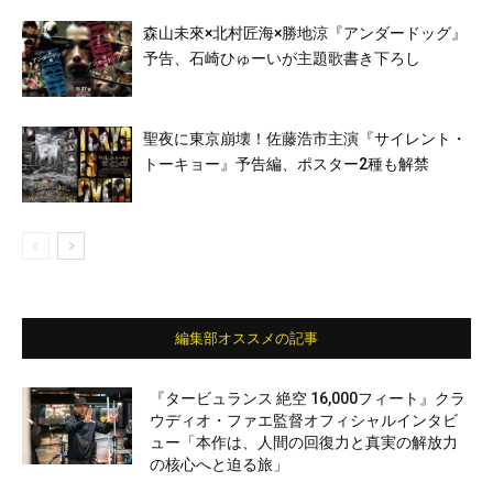
森山未來×北村匠海×勝地涼『アンダードッグ』
予告、石崎ひゅーいが主題歌書き下ろし
聖夜に東京崩壊！佐藤浩市主演『サイレント・
トーキョー』予告編、ポスター2種も解禁
編集部オススメの記事
『タービュランス 絶空 16,000フィート』クラ
ウディオ・ファエ監督オフィシャルインタビ
ュー「本作は、人間の回復力と真実の解放力
の核心へと迫る旅」