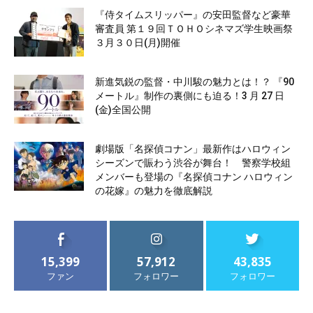
『侍タイムスリッパー』の安田監督など豪華
審査員 第１９回ＴＯＨＯシネマズ学生映画祭
３月３０日(月)開催
新進気鋭の監督・中川駿の魅力とは！？ 『90
メートル』制作の裏側にも迫る！3 月 27 日
(金)全国公開
劇場版「名探偵コナン」最新作はハロウィン
シーズンで賑わう渋谷が舞台！ 警察学校組
メンバーも登場の『名探偵コナン ハロウィン
の花嫁』の魅力を徹底解説
15,399
57,912
43,835
ファン
フォロワー
フォロワー