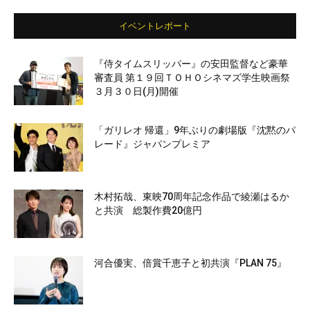
イベントレポート
『侍タイムスリッパー』の安田監督など豪華
審査員 第１９回ＴＯＨＯシネマズ学生映画祭
３月３０日(月)開催
「ガリレオ 帰還」9年ぶりの劇場版『沈黙のパ
レード』ジャパンプレミア
木村拓哉、東映70周年記念作品で綾瀬はるか
と共演 総製作費20億円
河合優実、倍賞千恵子と初共演『PLAN 75』