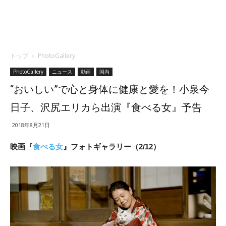
トップ
PhotoGallery
PhotoGallery
ニュース
動画
国内
“おいしい”で心と身体に健康と愛を！小泉今
日子、沢尻エリカら出演『食べる女』予告
2018年8月21日
映画『
食べる女
』フォトギャラリー（2/12）