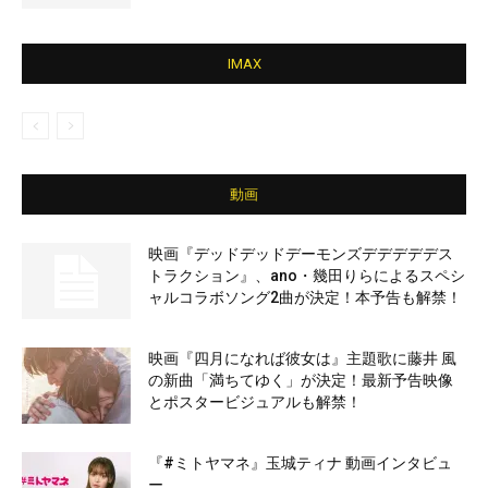
IMAX
動画
映画『デッドデッドデーモンズデデデデデス
トラクション』、ano・幾田りらによるスペシ
ャルコラボソング2曲が決定！本予告も解禁！
映画『四月になれば彼女は』主題歌に藤井 風
の新曲「満ちてゆく」が決定！最新予告映像
とポスタービジュアルも解禁！
『#ミトヤマネ』玉城ティナ 動画インタビュ
ー