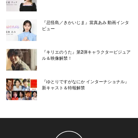
『忌怪島／きかいじま』當真あみ 動画インタ
ビュー
『キリエのうた』第2弾キャラクタービジュア
ル＆映像解禁！
『ゆとりですがなにか インターナショナル』
新キャスト＆特報解禁