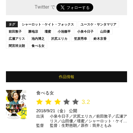
Twitter で
タグ
シャーロット・ケイト・フォックス
ユースケ・サンタマリア
前田敦子
勝地涼
壇蜜
小池徹平
小泉今日子
山田優
広瀬アリス
池内博之
沢尻エリカ
笠原秀幸
鈴木京香
間宮祥太朗
食べる女
作品情報
食べる女
3.2
2018/9/21（金） 公開
出演
小泉今日子／沢尻エリカ／前田敦子／広瀬ア
リス／山田優／壇蜜／シャーロット・ケイ
監督
監督：生野慈朗／原作：筒井ともみ
ト・フォックス／鈴木京香／ユースケ・サン
タマリア／池内博之／勝地涼／小池徹平／笠