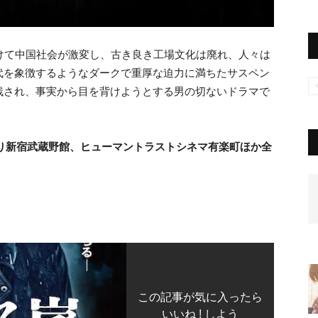
けて中国社会が激変し、古き良き工場文化は廃れ、人々は
代を象徴するようなダークで重厚な迫力に満ちたサスペン
残され、事実から目を背けようとする男の切ないドラマで
）より新宿武蔵野館、ヒューマントラストシネマ有楽町ほか全
この記事が気に入ったら
いいね ! しよう