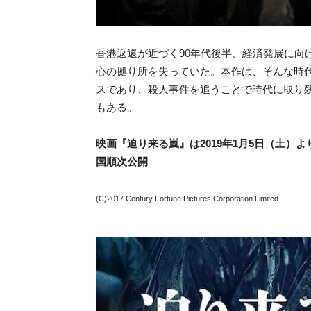
香港返還が近づく90年代後半、経済発展に向
心の拠り所を失っていた。本作は、そんな時
スであり、殺人事件を追うことで時代に取り
もある。
映画『迫り来る嵐』は2019年1月5日（土
国順次公開
(C)2017 Century Fortune Pictures Corporation Limited