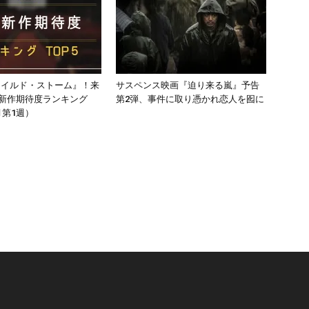
ワイルド・ストーム』！来
サスペンス映画『迫り来る嵐』予告
 新作期待度ランキング
第2弾、事件に取り憑かれ恋人を囮に
月第1週）