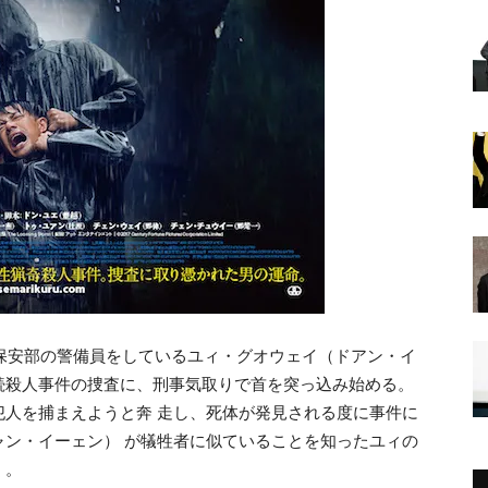
で保安部の警備員をしているユィ・グオウェイ（ドアン・イ
続殺人事件の捜査に、刑事気取りで首を突っ込み始める。
犯人を捕まえようと奔 走し、死体が発見される度に事件に
ャン・イーェン） が犠牲者に似ていることを知ったユィの
く。