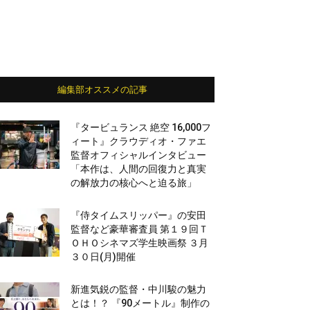
編集部オススメの記事
『タービュランス 絶空 16,000フ
ィート』クラウディオ・ファエ
監督オフィシャルインタビュー
「本作は、人間の回復力と真実
の解放力の核心へと迫る旅」
『侍タイムスリッパー』の安田
監督など豪華審査員 第１９回Ｔ
ＯＨＯシネマズ学生映画祭 ３月
３０日(月)開催
新進気鋭の監督・中川駿の魅力
とは！？ 『90メートル』制作の