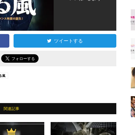
ツイートする
で
る嵐
関連記事