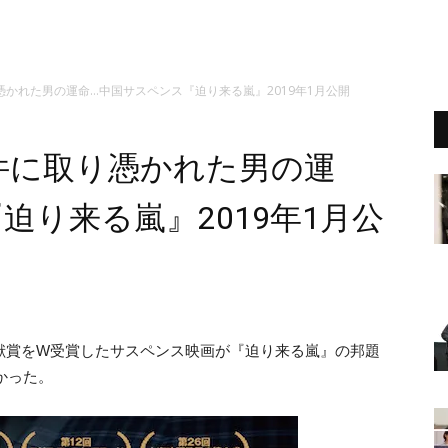
かれた男の運命…中国サスペンス『迫り来る嵐』2019年1月公開
件に取り憑かれた男の運
迫り来る嵐』2019年1月公
献賞をW受賞したサスペンス映画が『迫り来る嵐』の邦題
かった。