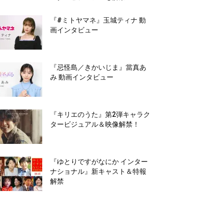
『#ミトヤマネ』玉城ティナ 動
画インタビュー
『忌怪島／きかいじま』當真あ
み 動画インタビュー
『キリエのうた』第2弾キャラク
タービジュアル＆映像解禁！
『ゆとりですがなにか インター
ナショナル』新キャスト＆特報
解禁