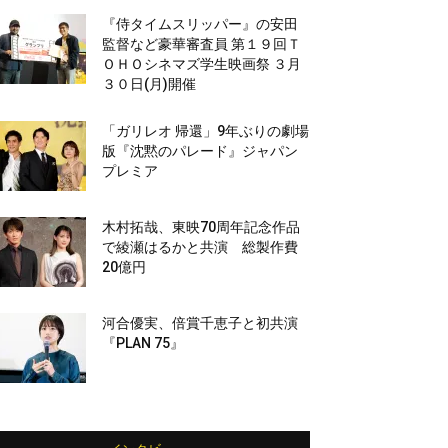
『侍タイムスリッパー』の安田
監督など豪華審査員 第１９回Ｔ
ＯＨＯシネマズ学生映画祭 ３月
３０日(月)開催
「ガリレオ 帰還」9年ぶりの劇場
版『沈黙のパレード』ジャパン
プレミア
木村拓哉、東映70周年記念作品
で綾瀬はるかと共演 総製作費
20億円
河合優実、倍賞千恵子と初共演
『PLAN 75』