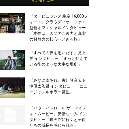
インタビュー
『タービュランス 絶空 16,000フ
ィート』クラウディオ・ファエ
監督オフィシャルインタビュー
「本作は、人間の回復力と真実
の解放力の核心へと迫る旅」
『すべての夜を思いだす』見上
愛 インタビュー 「ずっと住んで
いる街のような大事な場所」
『みなに幸あれ』古川琴音＆下
津優太監督 インタビュー 「ニュ
ージャンルホラー誕生」
『パウ・パトロール ザ・マイテ
ィ・ムービー』安倍なつみ イン
タビュー「映画館に行くと子供
たちの成長を感じられる」