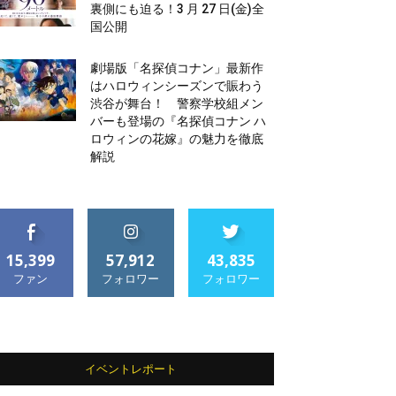
裏側にも迫る！3 月 27 日(金)全
国公開
劇場版「名探偵コナン」最新作
はハロウィンシーズンで賑わう
渋谷が舞台！ 警察学校組メン
バーも登場の『名探偵コナン ハ
ロウィンの花嫁』の魅力を徹底
解説
15,399
57,912
43,835
ファン
フォロワー
フォロワー
イベントレポート