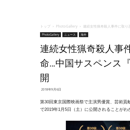
トップ
PhotoGallery
連続女性猟奇殺人事件に取り憑
PhotoGallery
ニュース
海外
連続女性猟奇殺人事
命…中国サスペンス『
開
2018年9月6日
第30回東京国際映画祭で主演男優賞、芸術貢
で2019年1月5日（土）に公開されることがわ