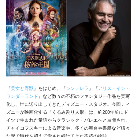
『
美女と野獣
』をはじめ、『
シンデレラ
』『
アリス・イン・
ワンダーランド
』など数々の不朽のファンタジー作品を実写
化し、世に送り出してきたディズニー・スタジオ。今回ディ
ズニーが映画化する「くるみ割り人形」は、約200年前にド
イツで生まれた童話からクラシック・バレエへと展開され、
チャイコフスキーによる音楽や、多くの舞台や書籍など様々
な形で時代を超えて愛され続けてきた不朽の物語。