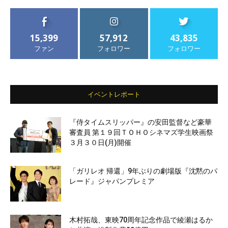
15,399
57,912
43,835
ファン
フォロワー
フォロワー
イベントレポート
『侍タイムスリッパー』の安田監督など豪華
審査員 第１９回ＴＯＨＯシネマズ学生映画祭
３月３０日(月)開催
「ガリレオ 帰還」9年ぶりの劇場版『沈黙のパ
レード』ジャパンプレミア
木村拓哉、東映70周年記念作品で綾瀬はるか