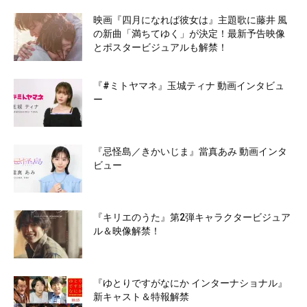
映画『四月になれば彼女は』主題歌に藤井 風
の新曲「満ちてゆく」が決定！最新予告映像
とポスタービジュアルも解禁！
『#ミトヤマネ』玉城ティナ 動画インタビュ
ー
『忌怪島／きかいじま』當真あみ 動画インタ
ビュー
『キリエのうた』第2弾キャラクタービジュア
ル＆映像解禁！
『ゆとりですがなにか インターナショナル』
新キャスト＆特報解禁