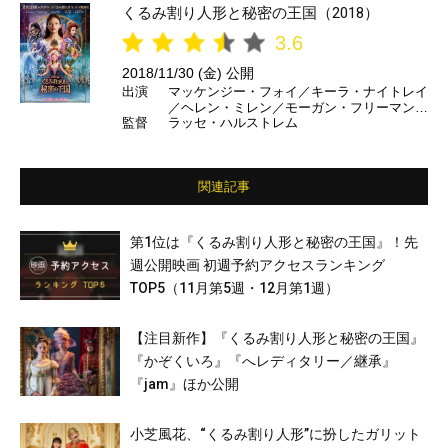
くるみ割り人形と秘密の王国（2018）
3.6
2018/11/30 (金) 公開
出演
マッケンジー・フォイ／キーラ・ナイトレイ
／ヘレン・ミレン／モーガン・フリーマン
監督
ラッセ・ハルストレム
ほか（日本語吹替）小芝風花／坂本真綾／小
野賢章 ほか
関連記事
第1位は『くるみ割り人形と秘密の王国』！先
週公開映画 初週予約アクセスランキング
TOP5（11月第5週・12月第1週）
【注目新作】『くるみ割り人形と秘密の王国』
『かぞくいろ』『へレディタリー／継承』
『jam』ほか公開
小芝風花、“くるみ割り人形”に扮したガリット