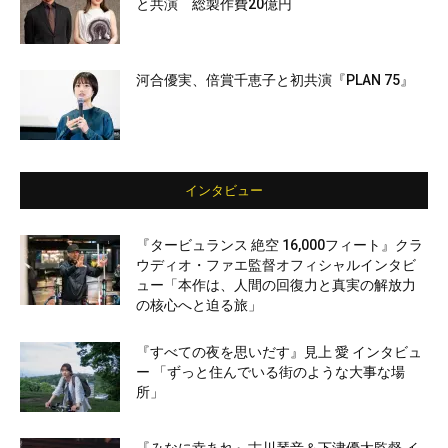
と共演 総製作費20億円
河合優実、倍賞千恵子と初共演『PLAN 75』
インタビュー
『タービュランス 絶空 16,000フィート』クラ
ウディオ・ファエ監督オフィシャルインタビ
ュー「本作は、人間の回復力と真実の解放力
の核心へと迫る旅」
『すべての夜を思いだす』見上 愛 インタビュ
ー 「ずっと住んでいる街のような大事な場
所」