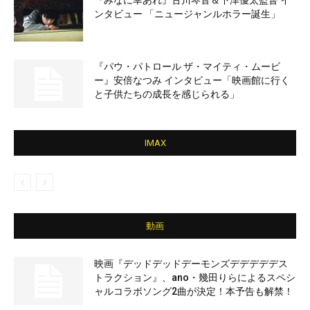
『みなに幸あれ』古川琴音＆下津優太監督 イ
ンタビュー 「ニュージャンルホラー誕生」
『パウ・パトロール ザ・マイティ・ムービ
ー』安倍なつみ インタビュー「映画館に行く
と子供たちの成長を感じられる」
IMAX
動画
映画『デッドデッドデーモンズデデデデデス
トラクション』、ano・幾田りらによるスペシ
ャルコラボソング2曲が決定！本予告も解禁！