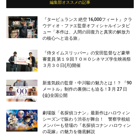
編集部オススメの記事
『タービュランス 絶空 16,000フィート』クラ
ウディオ・ファエ監督オフィシャルインタビ
ュー「本作は、人間の回復力と真実の解放力
の核心へと迫る旅」
『侍タイムスリッパー』の安田監督など豪華
審査員 第１９回ＴＯＨＯシネマズ学生映画祭
３月３０日(月)開催
新進気鋭の監督・中川駿の魅力とは！？ 『90
メートル』制作の裏側にも迫る！3 月 27 日
(金)全国公開
劇場版「名探偵コナン」最新作はハロウィン
シーズンで賑わう渋谷が舞台！ 警察学校組
メンバーも登場の『名探偵コナン ハロウィン
の花嫁』の魅力を徹底解説