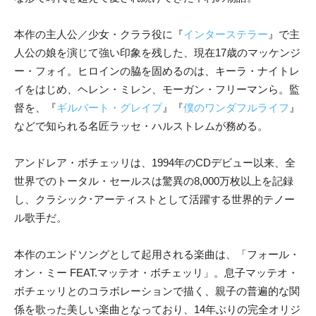
本作の主人公／少女・クララ役に『
インターステラー
』で主
人公の娘を演じて強い印象を残した、現在17歳のマッケンジ
ー・フォイ。ヒロインの脇を固めるのは、キーラ・ナイトレ
イをはじめ、ヘレン・ミレン、モーガン・フリーマンら。監
督を、『
ギルバート・グレイプ
』『
僕のワンダフルライフ
』
などで知られる名匠ラッセ・ハルストレムが務める。
アンドレア・ボチェッリは、1994年のCDデビュー以来、全
世界でのトータル・セールスは驚異の8,000万枚以上を記録
し、クラシック･アーティストとして活躍する世界的テノー
ル歌手だ。
本作のエンドソングとして起用される楽曲は、「フォール・
オン・ミー FEAT.マッテオ・ボチェッリ」。息子マッテオ・
ボチェッリとのコラボレーションで描く、親子の普遍的な関
係を歌った美しい楽曲となっており、14年ぶりの完全オリジ