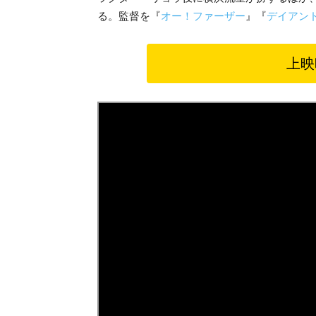
る。監督を『
オー！ファーザー
』『
デイアン
上映