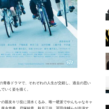
達の青春ドラマで、それぞれの人生が交錯し、過去の思い
んでいく姿を描く。
ナの親友キリ役に清水くるみ、唯一硬派でやんちゃなキャ
、森永悠希、戸塚純貴、秋月三佳、冨田佳輔らが共演す