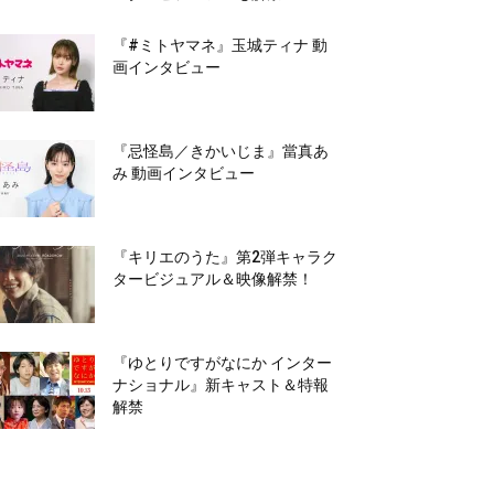
『#ミトヤマネ』玉城ティナ 動
画インタビュー
『忌怪島／きかいじま』當真あ
み 動画インタビュー
『キリエのうた』第2弾キャラク
タービジュアル＆映像解禁！
『ゆとりですがなにか インター
ナショナル』新キャスト＆特報
解禁