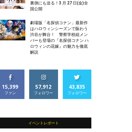
裏側にも迫る！3 月 27 日(金)全
国公開
劇場版「名探偵コナン」最新作
はハロウィンシーズンで賑わう
渋谷が舞台！ 警察学校組メン
バーも登場の『名探偵コナン ハ
ロウィンの花嫁』の魅力を徹底
解説
15,399
57,912
43,835
ファン
フォロワー
フォロワー
イベントレポート