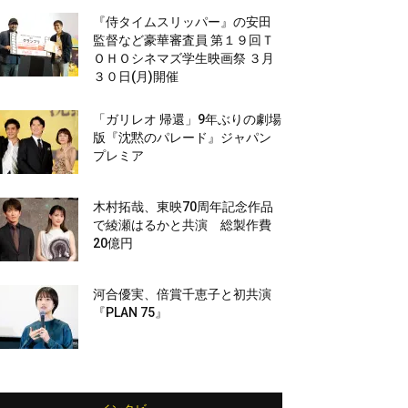
『侍タイムスリッパー』の安田
監督など豪華審査員 第１９回Ｔ
ＯＨＯシネマズ学生映画祭 ３月
３０日(月)開催
「ガリレオ 帰還」9年ぶりの劇場
版『沈黙のパレード』ジャパン
プレミア
木村拓哉、東映70周年記念作品
で綾瀬はるかと共演 総製作費
20億円
河合優実、倍賞千恵子と初共演
『PLAN 75』