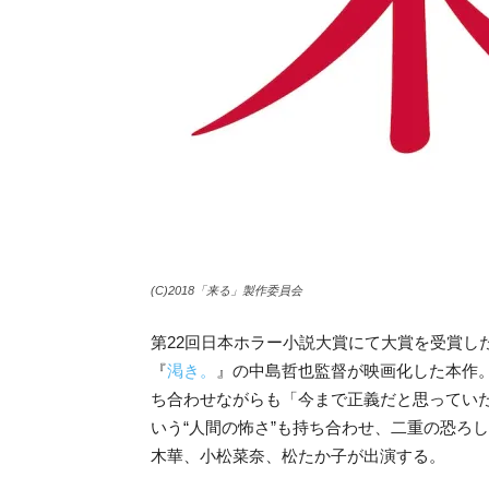
(C)2018「来る」製作委員会
第22回日本ホラー小説大賞にて大賞を受賞し
『
渇き。
』の中島哲也監督が映画化した本作。
ち合わせながらも「今まで正義だと思ってい
いう“人間の怖さ”も持ち合わせ、二重の恐ろ
木華、小松菜奈、松たか子が出演する。