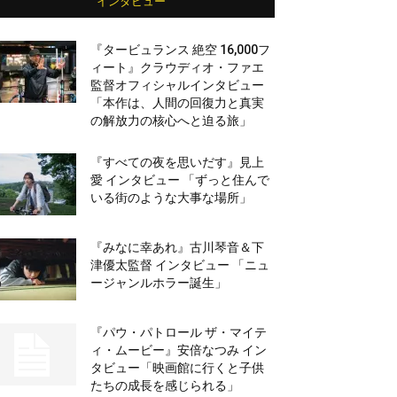
インタビュー
『タービュランス 絶空 16,000フ
ィート』クラウディオ・ファエ
監督オフィシャルインタビュー
「本作は、人間の回復力と真実
の解放力の核心へと迫る旅」
『すべての夜を思いだす』見上
愛 インタビュー 「ずっと住んで
いる街のような大事な場所」
『みなに幸あれ』古川琴音＆下
津優太監督 インタビュー 「ニュ
ージャンルホラー誕生」
『パウ・パトロール ザ・マイテ
ィ・ムービー』安倍なつみ イン
タビュー「映画館に行くと子供
たちの成長を感じられる」