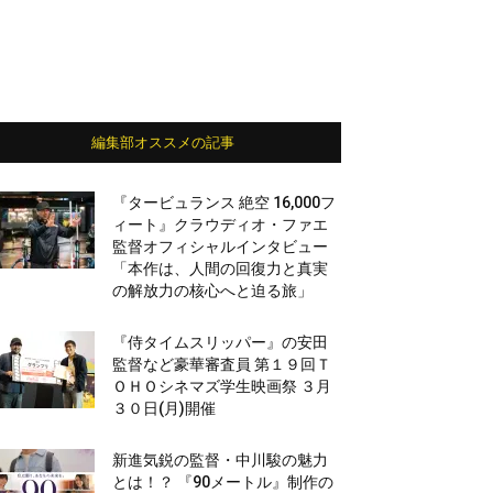
編集部オススメの記事
『タービュランス 絶空 16,000フ
ィート』クラウディオ・ファエ
監督オフィシャルインタビュー
「本作は、人間の回復力と真実
の解放力の核心へと迫る旅」
『侍タイムスリッパー』の安田
監督など豪華審査員 第１９回Ｔ
ＯＨＯシネマズ学生映画祭 ３月
３０日(月)開催
新進気鋭の監督・中川駿の魅力
とは！？ 『90メートル』制作の