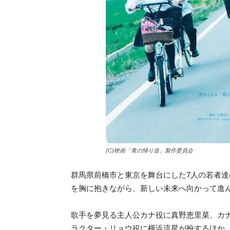
(C)映画「青の帰り道」製作委員会
群馬県前橋市と東京を舞台にした7人の若者
を胸に抱きながら、新しい未来へ向かって進
歌手を夢見る主人公カナ役に真野恵里菜、カ
ラクター・リョウ役に横浜流星が扮するほか