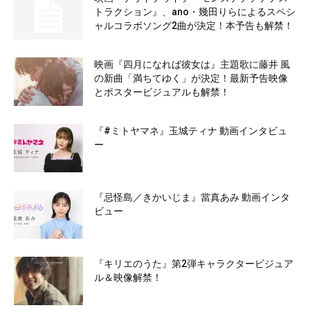
トラクション』、ano・幾田りらによるスペシ
ャルコラボソング2曲が決定！本予告も解禁！
映画『四月になれば彼女は』主題歌に藤井 風
の新曲「満ちてゆく」が決定！最新予告映像
とポスタービジュアルも解禁！
『#ミトヤマネ』玉城ティナ 動画インタビュ
ー
『忌怪島／きかいじま』當真あみ 動画インタ
ビュー
『キリエのうた』第2弾キャラクタービジュア
ル＆映像解禁！