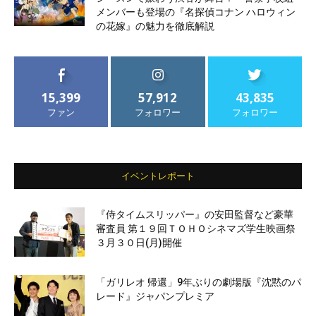
メンバーも登場の『名探偵コナン ハロウィン
の花嫁』の魅力を徹底解説
15,399
57,912
43,835
ファン
フォロワー
フォロワー
イベントレポート
『侍タイムスリッパー』の安田監督など豪華
審査員 第１９回ＴＯＨＯシネマズ学生映画祭
３月３０日(月)開催
「ガリレオ 帰還」9年ぶりの劇場版『沈黙のパ
レード』ジャパンプレミア