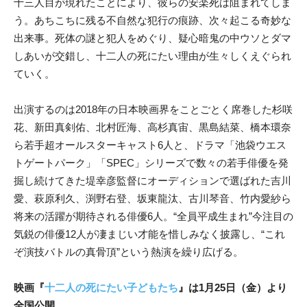
十三人目が現れたことにより、彼らの安楽死は阻まれてしま
う。あちこちに残る不自然な犯行の痕跡、次々起こる奇妙な
出来事。死体の謎と犯人をめぐり、疑心暗鬼の中ウソとダマ
しあいが交錯し、十二人の死にたい理由が生々しくえぐられ
ていく。
出演するのは2018年の日本映画界をことごとく席巻した杉咲
花、新田真剣佑、北村匠海、高杉真宙、黒島結菜、橋本環奈
ら若手超オールスターキャスト6人と、ドラマ「池袋ウエス
トゲートパーク」「SPEC」シリーズで数々の若手俳優を発
掘し続けてきた堤幸彦監督にオーディションで選ばれた吉川
愛、萩原利久、渕野右登、坂東龍汰、古川琴音、竹内愛紗ら
将来の活躍が期待される俳優6人。“全員平成生まれ”今注目の
気鋭の俳優12人が凄まじい才能を惜しみなく披露し、“これ
ぞ演技バトルの真骨頂”という熱演を繰り広げる。
映画『
十二人の死にたい子どもたち
』は1月25日（金）より
全国公開