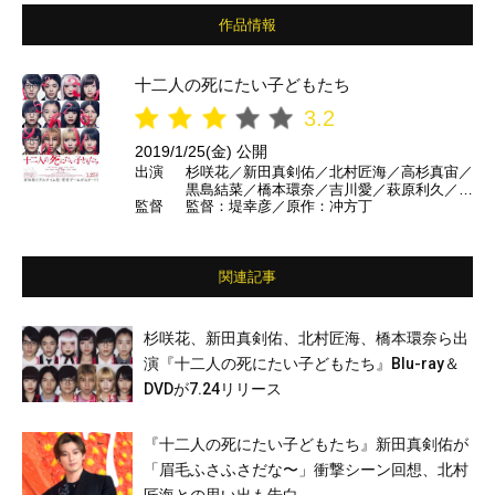
作品情報
十二人の死にたい子どもたち
3.2
2019/1/25(金) 公開
出演
杉咲花／新田真剣佑／北村匠海／高杉真宙／
黒島結菜／橋本環奈／吉川愛／萩原利久／渕
監督
監督：堤幸彦／原作：冲方丁
野右登／坂東龍汰／古川琴音／竹内愛紗 ほ
か
関連記事
杉咲花、新田真剣佑、北村匠海、橋本環奈ら出
演『十二人の死にたい子どもたち』Blu-ray＆
DVDが7.24リリース
『十二人の死にたい子どもたち』新田真剣佑が
「眉毛ふさふさだな〜」衝撃シーン回想、北村
匠海との思い出も告白