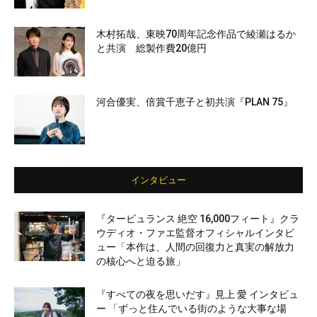
木村拓哉、東映70周年記念作品で綾瀬はるか
と共演 総製作費20億円
河合優実、倍賞千恵子と初共演『PLAN 75』
インタビュー
『タービュランス 絶空 16,000フィート』クラ
ウディオ・ファエ監督オフィシャルインタビ
ュー「本作は、人間の回復力と真実の解放力
の核心へと迫る旅」
『すべての夜を思いだす』見上 愛 インタビュ
ー 「ずっと住んでいる街のような大事な場