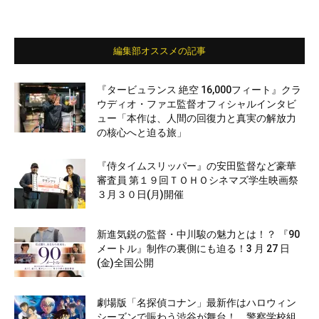
編集部オススメの記事
『タービュランス 絶空 16,000フィート』クラ
ウディオ・ファエ監督オフィシャルインタビ
ュー「本作は、人間の回復力と真実の解放力
の核心へと迫る旅」
『侍タイムスリッパー』の安田監督など豪華
審査員 第１９回ＴＯＨＯシネマズ学生映画祭
３月３０日(月)開催
新進気鋭の監督・中川駿の魅力とは！？ 『90
メートル』制作の裏側にも迫る！3 月 27 日
(金)全国公開
劇場版「名探偵コナン」最新作はハロウィン
シーズンで賑わう渋谷が舞台！ 警察学校組