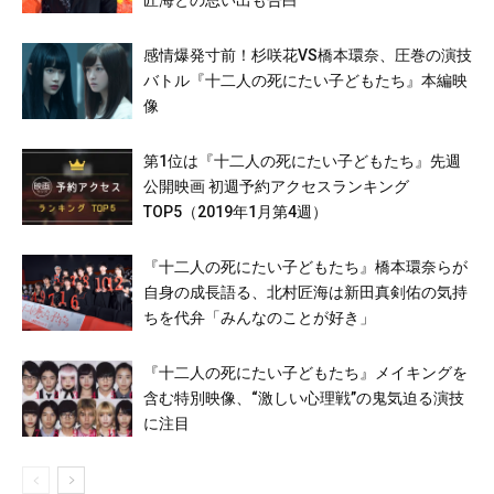
感情爆発寸前！杉咲花VS橋本環奈、圧巻の演技
バトル『十二人の死にたい子どもたち』本編映
像
第1位は『十二人の死にたい子どもたち』先週
公開映画 初週予約アクセスランキング
TOP5（2019年1月第4週）
『十二人の死にたい子どもたち』橋本環奈らが
自身の成長語る、北村匠海は新田真剣佑の気持
ちを代弁「みんなのことが好き」
『十二人の死にたい子どもたち』メイキングを
含む特別映像、“激しい心理戦”の鬼気迫る演技
に注目