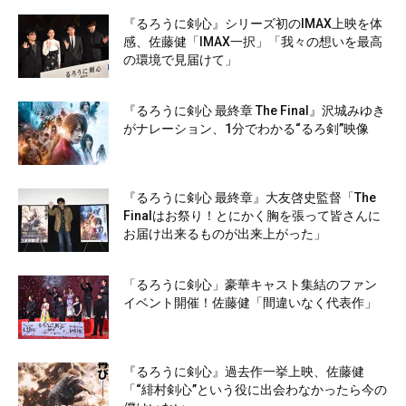
『るろうに剣心』シリーズ初のIMAX上映を体
感、佐藤健「IMAX一択」「我々の想いを最高
の環境で見届けて」
『るろうに剣心 最終章 The Final』沢城みゆき
がナレーション、1分でわかる“るろ剣”映像
『るろうに剣心 最終章』大友啓史監督「The
Finalはお祭り！とにかく胸を張って皆さんに
お届け出来るものが出来上がった」
「るろうに剣心」豪華キャスト集結のファン
イベント開催！佐藤健「間違いなく代表作」
『るろうに剣心』過去作一挙上映、佐藤健
「“緋村剣心”という役に出会わなかったら今の