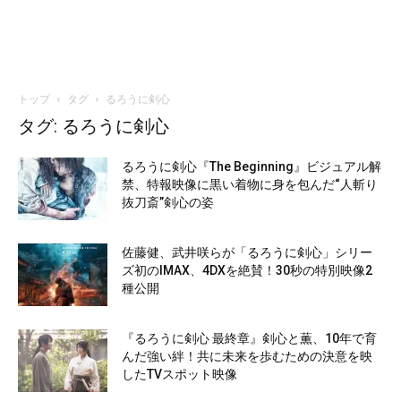
トップ
タグ
るろうに剣心
タグ: るろうに剣心
るろうに剣心『The Beginning』ビジュアル解
禁、特報映像に黒い着物に身を包んだ“人斬り
抜刀斎”剣心の姿
佐藤健、武井咲らが「るろうに剣心」シリー
ズ初のIMAX、4DXを絶賛！30秒の特別映像2
種公開
『るろうに剣心 最終章』剣心と薫、10年で育
んだ強い絆！共に未来を歩むための決意を映
したTVスポット映像