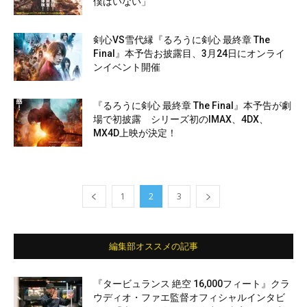
僕はいない」
剣心VS雪代縁『るろうに剣心 最終章 The
Final』本予告お披露目、3月24日にオンライ
ンイベント開催
『るろうに剣心 最終章 The Final』本予告が劇
場で初披露 シリーズ初のIMAX、4DX、
MX4D上映が決定！
1
2
3
編集部オススメの記事
『タービュランス 絶空 16,000フィート』クラ
ウディオ・ファエ監督オフィシャルインタビ