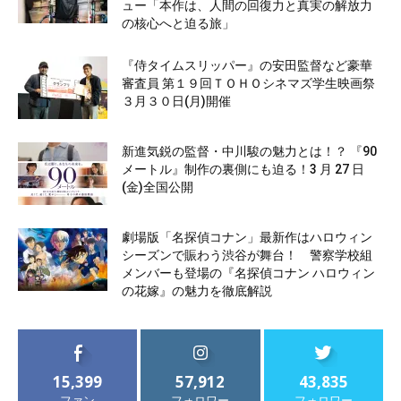
ュー「本作は、人間の回復力と真実の解放力
の核心へと迫る旅」
『侍タイムスリッパー』の安田監督など豪華
審査員 第１９回ＴＯＨＯシネマズ学生映画祭
３月３０日(月)開催
新進気鋭の監督・中川駿の魅力とは！？ 『90
メートル』制作の裏側にも迫る！3 月 27 日
(金)全国公開
劇場版「名探偵コナン」最新作はハロウィン
シーズンで賑わう渋谷が舞台！ 警察学校組
メンバーも登場の『名探偵コナン ハロウィン
の花嫁』の魅力を徹底解説
15,399
57,912
43,835
ファン
フォロワー
フォロワー