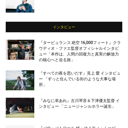
インタビュー
『タービュランス 絶空 16,000フィート』クラ
ウディオ・ファエ監督オフィシャルインタビ
ュー「本作は、人間の回復力と真実の解放力
の核心へと迫る旅」
『すべての夜を思いだす』見上 愛 インタビュ
ー 「ずっと住んでいる街のような大事な場
所」
『みなに幸あれ』古川琴音＆下津優太監督 イ
ンタビュー 「ニュージャンルホラー誕生」