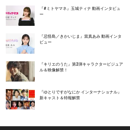
『#ミトヤマネ』玉城ティナ 動画インタビュ
ー
『忌怪島／きかいじま』當真あみ 動画インタ
ビュー
『キリエのうた』第2弾キャラクタービジュア
ル＆映像解禁！
『ゆとりですがなにか インターナショナル』
新キャスト＆特報解禁