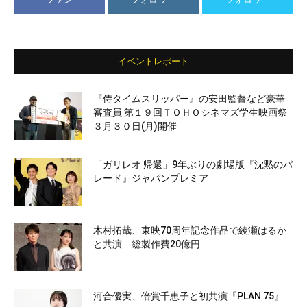
イベントレポート
『侍タイムスリッパー』の安田監督など豪華
審査員 第１９回ＴＯＨＯシネマズ学生映画祭
３月３０日(月)開催
「ガリレオ 帰還」9年ぶりの劇場版『沈黙のパ
レード』ジャパンプレミア
木村拓哉、東映70周年記念作品で綾瀬はるか
と共演 総製作費20億円
河合優実、倍賞千恵子と初共演『PLAN 75』