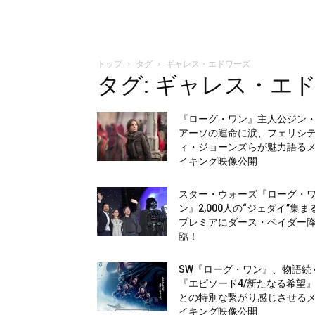
トップ
タグ
ギャレス・エドワーズ
タグ: ギャレス・エ
『ローグ・ワン』主人公ジン
アーソの運命に涙、フェリシ
ィ・ジョーンズらが魅力語る
イキング映像公開
スター・ウォーズ『ローグ・
ン』2,000人の“ジェダイ”集ま
プレミアにダース・ベイダー
臨！
SW『ローグ・ワン』、物語続
『エピソード4/新たなる希望
との特別な繋がり感じさせる
イキング映像公開