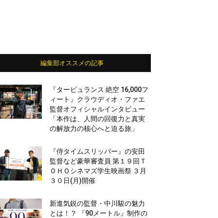
編集部オススメの記事
『タービュランス 絶空 16,000フ
ィート』クラウディオ・ファエ
監督オフィシャルインタビュー
「本作は、人間の回復力と真実
の解放力の核心へと迫る旅」
『侍タイムスリッパー』の安田
監督など豪華審査員 第１９回Ｔ
ＯＨＯシネマズ学生映画祭 ３月
３０日(月)開催
新進気鋭の監督・中川駿の魅力
とは！？ 『90メートル』制作の