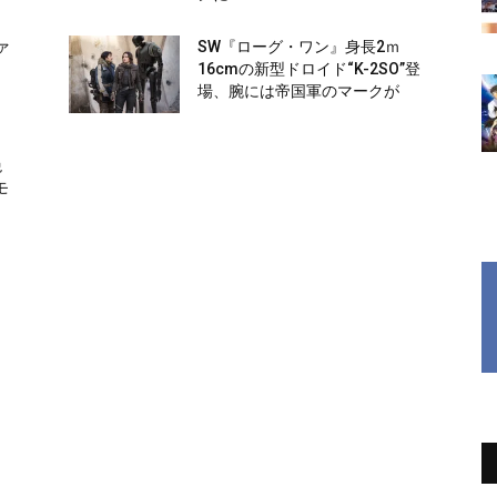
ァ
SW『ローグ・ワン』身長2ｍ
16cmの新型ドロイド“K-2SO”登
ら
場、腕には帝国軍のマークが
絶
モ