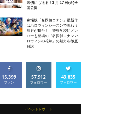
裏側にも迫る！3 月 27 日(金)全
国公開
劇場版「名探偵コナン」最新作
はハロウィンシーズンで賑わう
渋谷が舞台！ 警察学校組メン
バーも登場の『名探偵コナン ハ
ロウィンの花嫁』の魅力を徹底
解説
15,399
57,912
43,835
ファン
フォロワー
フォロワー
イベントレポート