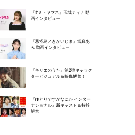
『#ミトヤマネ』玉城ティナ 動
画インタビュー
『忌怪島／きかいじま』當真あ
み 動画インタビュー
『キリエのうた』第2弾キャラク
タービジュアル＆映像解禁！
『ゆとりですがなにか インター
ナショナル』新キャスト＆特報
解禁