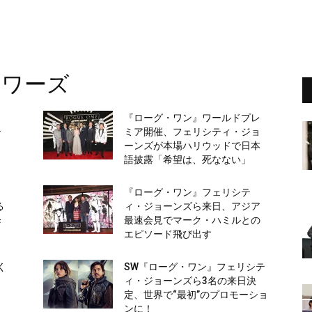
ドワーズ
・
『ローグ・ワン』ワールドプレ
テ
ミア開催、フェリシティ・ジョ
メ
ーンズが本場ハリウッドで日本
語披露「希望は、死なない」
ワ
『ローグ・ワン』フェリシテ
る
ィ・ジョーンズら来日、アジア
降
最速会見でマーク・ハミルとの
エピソード飛び出す
く
SW『ローグ・ワン』フェリシテ
』
ィ・ジョーンズら3名の来日決
メ
定、世界で“最初”のプロモーショ
ンに！