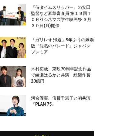
『侍タイムスリッパー』の安田
監督など豪華審査員 第１９回Ｔ
ＯＨＯシネマズ学生映画祭 ３月
３０日(月)開催
「ガリレオ 帰還」9年ぶりの劇場
版『沈黙のパレード』ジャパン
プレミア
木村拓哉、東映70周年記念作品
で綾瀬はるかと共演 総製作費
20億円
河合優実、倍賞千恵子と初共演
『PLAN 75』