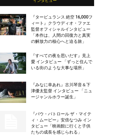
インタビュー
『タービュランス 絶空 16,000フ
ィート』クラウディオ・ファエ
監督オフィシャルインタビュー
「本作は、人間の回復力と真実
の解放力の核心へと迫る旅」
『すべての夜を思いだす』見上
愛 インタビュー 「ずっと住んで
いる街のような大事な場所」
『みなに幸あれ』古川琴音＆下
津優太監督 インタビュー 「ニュ
ージャンルホラー誕生」
『パウ・パトロール ザ・マイテ
ィ・ムービー』安倍なつみ イン
タビュー「映画館に行くと子供
たちの成長を感じられる」