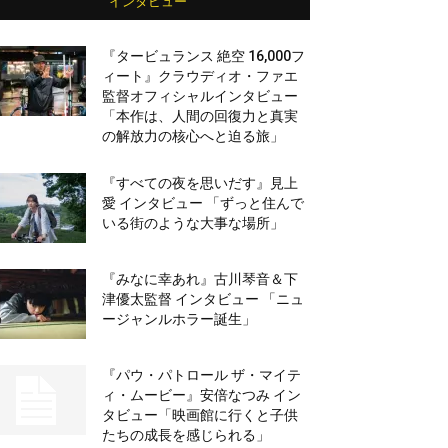
インタビュー
『タービュランス 絶空 16,000フ
ィート』クラウディオ・ファエ
監督オフィシャルインタビュー
「本作は、人間の回復力と真実
の解放力の核心へと迫る旅」
『すべての夜を思いだす』見上
愛 インタビュー 「ずっと住んで
いる街のような大事な場所」
『みなに幸あれ』古川琴音＆下
津優太監督 インタビュー 「ニュ
ージャンルホラー誕生」
『パウ・パトロール ザ・マイテ
ィ・ムービー』安倍なつみ イン
タビュー「映画館に行くと子供
たちの成長を感じられる」