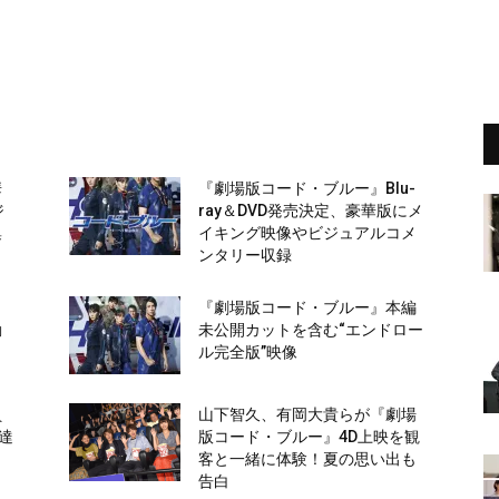
華
『劇場版コード・ブルー』Blu-
ジ
ray＆DVD発売決定、豪華版にメ
集
イキング映像やビジュアルコメ
ンタリー収録
『劇場版コード・ブルー』本編
動
未公開カットを含む“エンドロー
ル完全版”映像
員
山下智久、有岡大貴らが『劇場
”達
版コード・ブルー』4D上映を観
ト
客と一緒に体験！夏の思い出も
告白