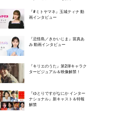
『#ミトヤマネ』玉城ティナ 動
画インタビュー
『忌怪島／きかいじま』當真あ
み 動画インタビュー
『キリエのうた』第2弾キャラク
タービジュアル＆映像解禁！
『ゆとりですがなにか インター
ナショナル』新キャスト＆特報
解禁