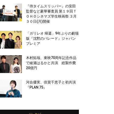
『侍タイムスリッパー』の安田
監督など豪華審査員 第１９回Ｔ
ＯＨＯシネマズ学生映画祭 ３月
３０日(月)開催
「ガリレオ 帰還」9年ぶりの劇場
版『沈黙のパレード』ジャパン
プレミア
木村拓哉、東映70周年記念作品
で綾瀬はるかと共演 総製作費
20億円
河合優実、倍賞千恵子と初共演
『PLAN 75』