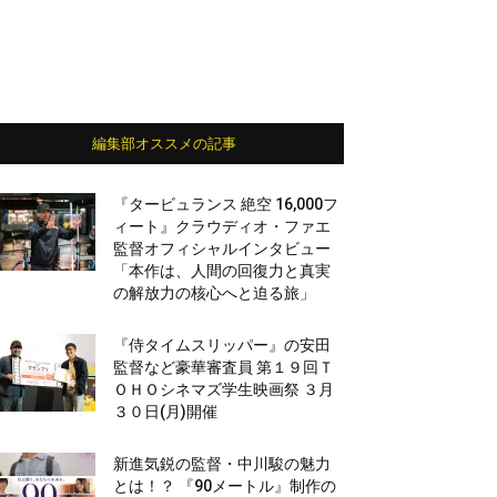
編集部オススメの記事
『タービュランス 絶空 16,000フ
ィート』クラウディオ・ファエ
監督オフィシャルインタビュー
「本作は、人間の回復力と真実
の解放力の核心へと迫る旅」
『侍タイムスリッパー』の安田
監督など豪華審査員 第１９回Ｔ
ＯＨＯシネマズ学生映画祭 ３月
３０日(月)開催
新進気鋭の監督・中川駿の魅力
とは！？ 『90メートル』制作の