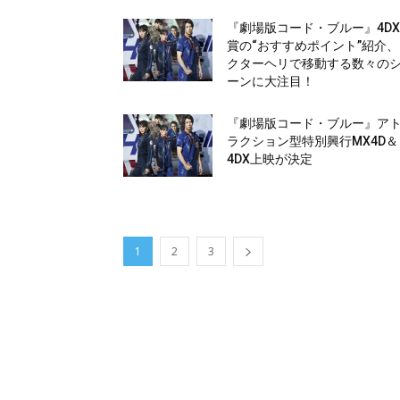
『劇場版コード・ブルー』4D
賞の“おすすめポイント”紹介
クターヘリで移動する数々の
ーンに大注目！
『劇場版コード・ブルー』ア
ラクション型特別興行MX4D＆
4DX上映が決定
1
2
3