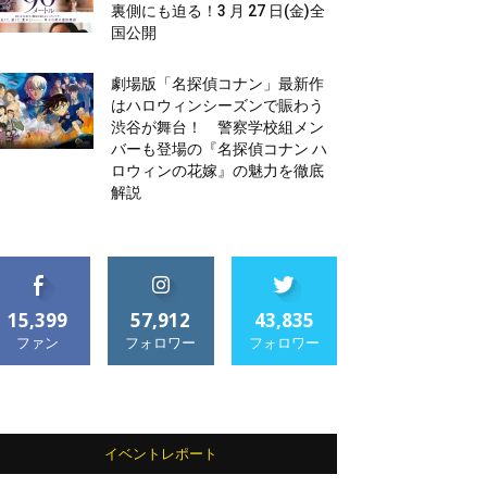
裏側にも迫る！3 月 27 日(金)全
国公開
劇場版「名探偵コナン」最新作
はハロウィンシーズンで賑わう
渋谷が舞台！ 警察学校組メン
バーも登場の『名探偵コナン ハ
ロウィンの花嫁』の魅力を徹底
解説
15,399
57,912
43,835
ファン
フォロワー
フォロワー
イベントレポート