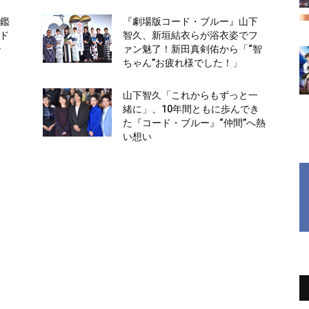
X鑑
『劇場版コード・ブルー』山下
、ド
智久、新垣結衣らが浴衣姿でフ
シ
ァン魅了！新田真剣佑から「“智
ちゃん”お疲れ様でした！」
ト
山下智久「これからもずっと一
緒に」、10年間ともに歩んでき
た『コード・ブルー』“仲間”へ熱
い想い