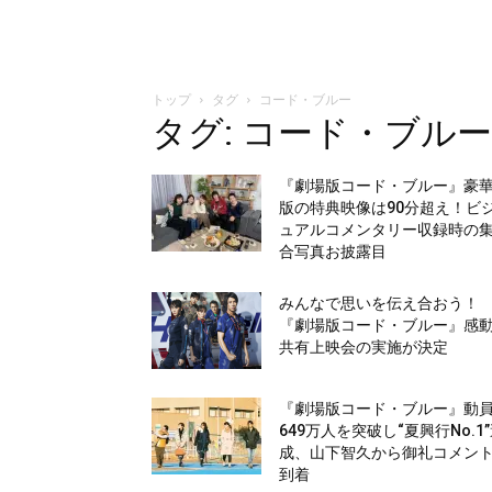
トップ
タグ
コード・ブルー
タグ: コード・ブルー
『劇場版コード・ブルー』豪
版の特典映像は90分超え！ビ
ュアルコメンタリー収録時の
合写真お披露目
みんなで思いを伝え合おう！
『劇場版コード・ブルー』感
共有上映会の実施が決定
『劇場版コード・ブルー』動
649万人を突破し“夏興行No.1
成、山下智久から御礼コメン
到着