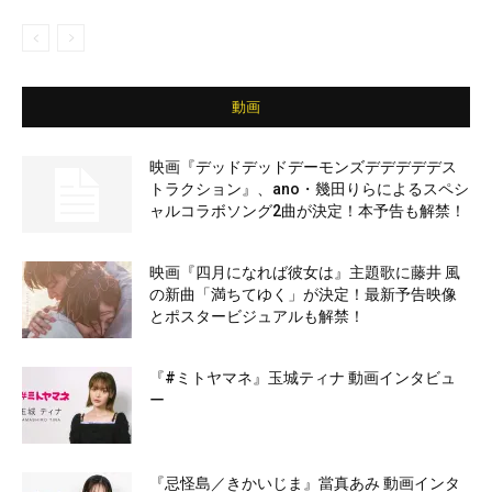
動画
映画『デッドデッドデーモンズデデデデデス
トラクション』、ano・幾田りらによるスペシ
ャルコラボソング2曲が決定！本予告も解禁！
映画『四月になれば彼女は』主題歌に藤井 風
の新曲「満ちてゆく」が決定！最新予告映像
とポスタービジュアルも解禁！
『#ミトヤマネ』玉城ティナ 動画インタビュ
ー
『忌怪島／きかいじま』當真あみ 動画インタ