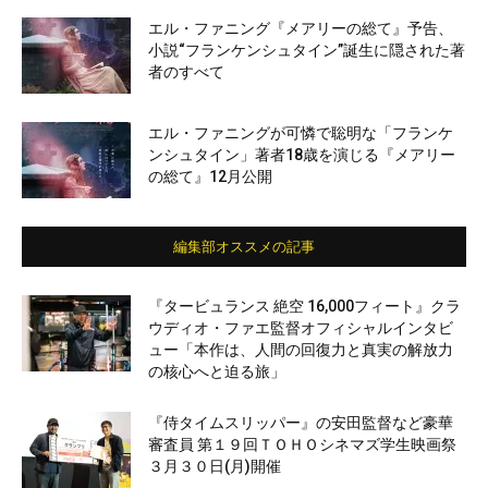
エル・ファニング『メアリーの総て』予告、
小説“フランケンシュタイン”誕生に隠された著
者のすべて
エル・ファニングが可憐で聡明な「フランケ
ンシュタイン」著者18歳を演じる『メアリー
の総て』12月公開
編集部オススメの記事
『タービュランス 絶空 16,000フィート』クラ
ウディオ・ファエ監督オフィシャルインタビ
ュー「本作は、人間の回復力と真実の解放力
の核心へと迫る旅」
『侍タイムスリッパー』の安田監督など豪華
審査員 第１９回ＴＯＨＯシネマズ学生映画祭
３月３０日(月)開催