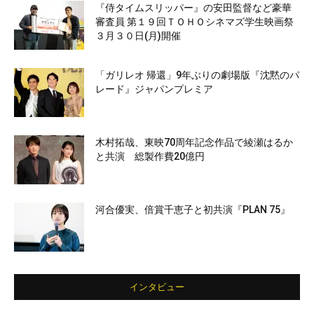
『侍タイムスリッパー』の安田監督など豪華
審査員 第１９回ＴＯＨＯシネマズ学生映画祭
３月３０日(月)開催
「ガリレオ 帰還」9年ぶりの劇場版『沈黙のパ
レード』ジャパンプレミア
木村拓哉、東映70周年記念作品で綾瀬はるか
と共演 総製作費20億円
河合優実、倍賞千恵子と初共演『PLAN 75』
インタビュー