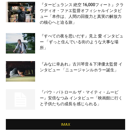
『タービュランス 絶空 16,000フィート』クラ
ウディオ・ファエ監督オフィシャルインタビ
ュー「本作は、人間の回復力と真実の解放力
の核心へと迫る旅」
『すべての夜を思いだす』見上 愛 インタビュ
ー 「ずっと住んでいる街のような大事な場
所」
『みなに幸あれ』古川琴音＆下津優太監督 イ
ンタビュー 「ニュージャンルホラー誕生」
『パウ・パトロール ザ・マイティ・ムービ
ー』安倍なつみ インタビュー「映画館に行く
と子供たちの成長を感じられる」
IMAX