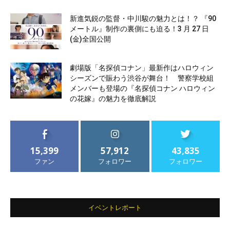
新進気鋭の監督・中川駿の魅力とは！？ 『90
メートル』制作の裏側にも迫る！3 月 27 日
(金)全国公開
劇場版「名探偵コナン」最新作はハロウィン
シーズンで賑わう渋谷が舞台！ 警察学校組
メンバーも登場の『名探偵コナン ハロウィン
の花嫁』の魅力を徹底解説
15,399
57,912
43,835
ファン
フォロワー
フォロワー
イベントレポート