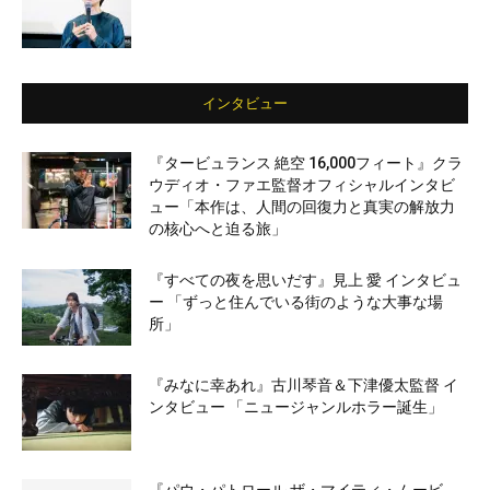
インタビュー
『タービュランス 絶空 16,000フィート』クラ
ウディオ・ファエ監督オフィシャルインタビ
ュー「本作は、人間の回復力と真実の解放力
の核心へと迫る旅」
『すべての夜を思いだす』見上 愛 インタビュ
ー 「ずっと住んでいる街のような大事な場
所」
『みなに幸あれ』古川琴音＆下津優太監督 イ
ンタビュー 「ニュージャンルホラー誕生」