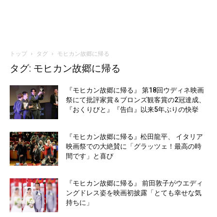
トップ
タグ
モヒカン故郷に帰る
タグ: モヒカン故郷に帰る
『モヒカン故郷に帰る』 第18回ウディネ映画
祭にて批評家賞＆ブロンズ観客賞の2冠達成、
『おくりびと』『告白』以来5年ぶりの快挙
『モヒカン故郷に帰る』松田龍平、 イタリア
映画祭での大絶賛に「グラッツェ！最高の時
間です」と喜び
『モヒカン故郷に帰る』 前田敦子がウエディ
ングドレス姿を映画初披露「とても幸せな気
持ちに」