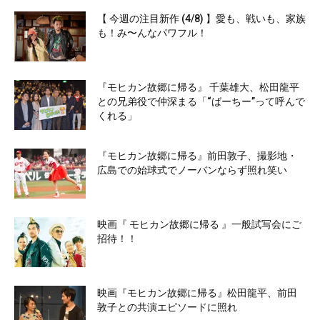
【 今週の注目新作 (4/8) 】愛も、戦いも、家族
も！み〜んなパワフル！
『モヒカン故郷に帰る』 千葉雄大、松田龍平
との兄弟役で仲深まる「“ばーちー”って呼んで
くれる」
『モヒカン故郷に帰る』前田敦子、撮影地・
広島での始球式でノーバンならず照れ笑い
映画『 モヒカン故郷に帰る 』一般試写会にご
招待！！
映画『モヒカン故郷に帰る』松田龍平、前田
敦子との共演エピソードに照れ