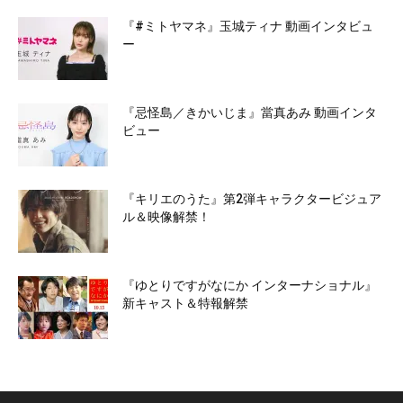
『#ミトヤマネ』玉城ティナ 動画インタビュ
ー
『忌怪島／きかいじま』當真あみ 動画インタ
ビュー
『キリエのうた』第2弾キャラクタービジュア
ル＆映像解禁！
『ゆとりですがなにか インターナショナル』
新キャスト＆特報解禁