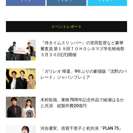
イベントレポート
『侍タイムスリッパー』の安田監督など豪華
審査員 第１９回ＴＯＨＯシネマズ学生映画祭
３月３０日(月)開催
「ガリレオ 帰還」9年ぶりの劇場版『沈黙のパ
レード』ジャパンプレミア
木村拓哉、東映70周年記念作品で綾瀬はるか
と共演 総製作費20億円
河合優実、倍賞千恵子と初共演『PLAN 75』