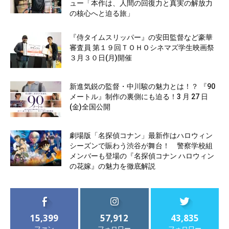
ュー「本作は、人間の回復力と真実の解放力
の核心へと迫る旅」
『侍タイムスリッパー』の安田監督など豪華
審査員 第１９回ＴＯＨＯシネマズ学生映画祭
３月３０日(月)開催
新進気鋭の監督・中川駿の魅力とは！？ 『90
メートル』制作の裏側にも迫る！3 月 27 日
(金)全国公開
劇場版「名探偵コナン」最新作はハロウィン
シーズンで賑わう渋谷が舞台！ 警察学校組
メンバーも登場の『名探偵コナン ハロウィン
の花嫁』の魅力を徹底解説
15,399
57,912
43,835
ファン
フォロワー
フォロワー