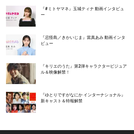
『#ミトヤマネ』玉城ティナ 動画インタビュ
ー
『忌怪島／きかいじま』當真あみ 動画インタ
ビュー
『キリエのうた』第2弾キャラクタービジュア
ル＆映像解禁！
『ゆとりですがなにか インターナショナル』
新キャスト＆特報解禁