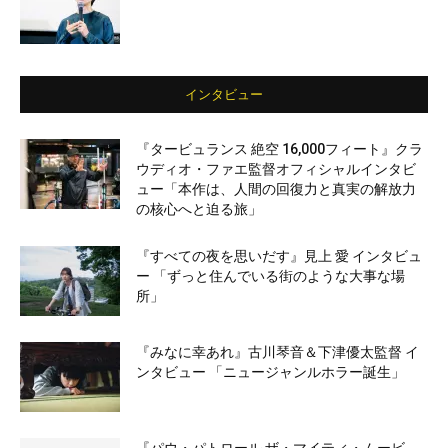
インタビュー
『タービュランス 絶空 16,000フィート』クラ
ウディオ・ファエ監督オフィシャルインタビ
ュー「本作は、人間の回復力と真実の解放力
の核心へと迫る旅」
『すべての夜を思いだす』見上 愛 インタビュ
ー 「ずっと住んでいる街のような大事な場
所」
『みなに幸あれ』古川琴音＆下津優太監督 イ
ンタビュー 「ニュージャンルホラー誕生」