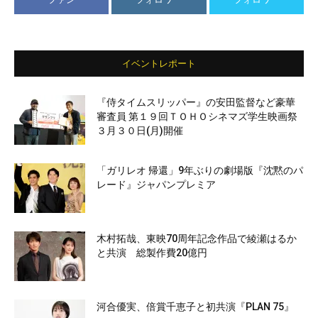
イベントレポート
『侍タイムスリッパー』の安田監督など豪華
審査員 第１９回ＴＯＨＯシネマズ学生映画祭
３月３０日(月)開催
「ガリレオ 帰還」9年ぶりの劇場版『沈黙のパ
レード』ジャパンプレミア
木村拓哉、東映70周年記念作品で綾瀬はるか
と共演 総製作費20億円
河合優実、倍賞千恵子と初共演『PLAN 75』