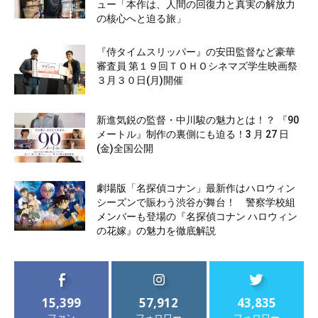
ュー「本作は、人間の回復力と真実の解放力
の核心へと迫る旅」
『侍タイムスリッパー』の安田監督など豪華
審査員 第１９回ＴＯＨＯシネマズ学生映画祭
３月３０日(月)開催
新進気鋭の監督・中川駿の魅力とは！？ 『90
メートル』制作の裏側にも迫る！3 月 27 日
(金)全国公開
劇場版「名探偵コナン」最新作はハロウィン
シーズンで賑わう渋谷が舞台！ 警察学校組
メンバーも登場の『名探偵コナン ハロウィン
の花嫁』の魅力を徹底解説
15,399
57,912
43,835
ファン
フォロワー
フォロワー