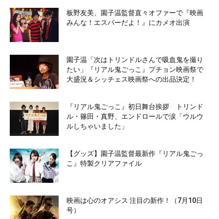
板野友美、園子温監督直々オファーで『映画
みんな！エスパーだよ！』にカメオ出演
園子温「次はトリンドルさんで吸血鬼を撮り
たい」『リアル鬼ごっこ』プチョン映画祭で
大盛況＆シッチェス映画祭への出品決定！
『リアル鬼ごっこ』初日舞台挨拶 トリンド
ル・篠田・真野、エンドロールで涙「ウルウ
ルしちゃいました」
【グッズ】園子温監督最新作『リアル鬼ごっ
こ』特製クリアファイル
映画は心のオアシス 注目の新作！（7月10日
号）