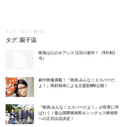
トップ
タグ
園子温
タグ: 園子温
映画は心のオアシス 注目の新作！（9月4日
号）
劇中映像満載！『映画 みんな！エスパーだ
よ！』岡村靖幸による主題歌MV公開！
『映画 みんな！エスパーだよ！』が世界に羽
ばたく！釜山国際映画祭＆シッチェス映画祭
への正式出品決定！