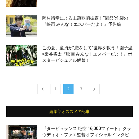
岡村靖幸による主題歌初披露！“園節”炸裂の
『映画 みんな！エスパーだよ！』予告編
この夏、童貞が“恋をして”世界を救う！園子温
×染谷将太『映画 みんな！エスパーだよ！』ポ
スタービジュアル解禁！
1
2
3
編集部オススメの記事
『タービュランス 絶空 16,000フィート』クラ
ウディオ・ファエ監督オフィシャルインタビ