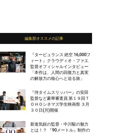
編集部オススメの記事
『タービュランス 絶空 16,000フ
ィート』クラウディオ・ファエ
監督オフィシャルインタビュー
「本作は、人間の回復力と真実
の解放力の核心へと迫る旅」
『侍タイムスリッパー』の安田
監督など豪華審査員 第１９回Ｔ
ＯＨＯシネマズ学生映画祭 ３月
３０日(月)開催
新進気鋭の監督・中川駿の魅力
とは！？ 『90メートル』制作の