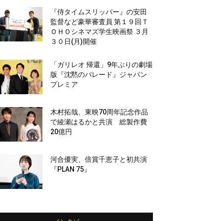
『侍タイムスリッパー』の安田
監督など豪華審査員 第１９回Ｔ
ＯＨＯシネマズ学生映画祭 ３月
３０日(月)開催
「ガリレオ 帰還」9年ぶりの劇場
版『沈黙のパレード』ジャパン
プレミア
木村拓哉、東映70周年記念作品
で綾瀬はるかと共演 総製作費
20億円
河合優実、倍賞千恵子と初共演
『PLAN 75』