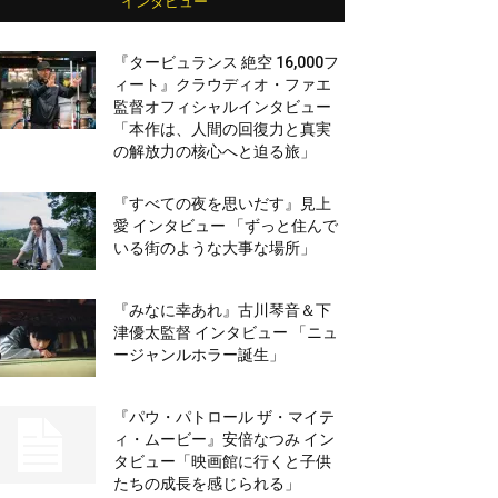
インタビュー
『タービュランス 絶空 16,000フ
ィート』クラウディオ・ファエ
監督オフィシャルインタビュー
「本作は、人間の回復力と真実
の解放力の核心へと迫る旅」
『すべての夜を思いだす』見上
愛 インタビュー 「ずっと住んで
いる街のような大事な場所」
『みなに幸あれ』古川琴音＆下
津優太監督 インタビュー 「ニュ
ージャンルホラー誕生」
『パウ・パトロール ザ・マイテ
ィ・ムービー』安倍なつみ イン
タビュー「映画館に行くと子供
たちの成長を感じられる」