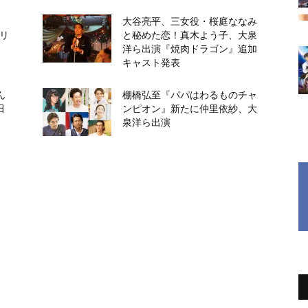
大谷亮平、三女役・桜庭ななみ
「リ
と秘めた恋！真木よう子、大泉
洋ら出演『焼肉ドラゴン』追加
キャスト発表
ん
棚橋弘至『パパはわるものチャ
田
ンピオン』新たに仲里依紗、大
泉洋ら出演