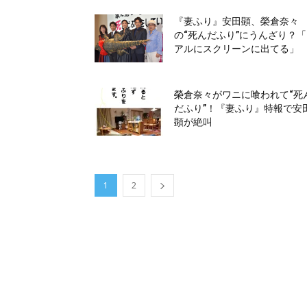
『妻ふり』安田顕、榮倉奈々
の“死んだふり”にうんざり？
アルにスクリーンに出てる」
榮倉奈々がワニに喰われて“死
だふり”！『妻ふり』特報で安
顕が絶叫
1
2