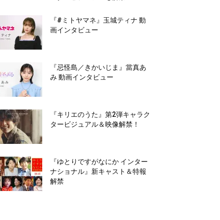
『#ミトヤマネ』玉城ティナ 動
画インタビュー
『忌怪島／きかいじま』當真あ
み 動画インタビュー
『キリエのうた』第2弾キャラク
タービジュアル＆映像解禁！
『ゆとりですがなにか インター
ナショナル』新キャスト＆特報
解禁