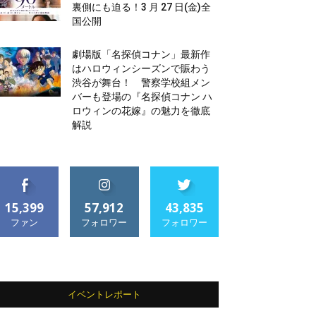
裏側にも迫る！3 月 27 日(金)全
国公開
劇場版「名探偵コナン」最新作
はハロウィンシーズンで賑わう
渋谷が舞台！ 警察学校組メン
バーも登場の『名探偵コナン ハ
ロウィンの花嫁』の魅力を徹底
解説
15,399
57,912
43,835
ファン
フォロワー
フォロワー
イベントレポート