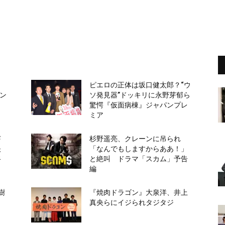
ピエロの正体は坂口健太郎？“ウ
ヒン
ソ発見器”ドッキリに永野芽郁ら
驚愕『仮面病棟』ジャパンプレ
ミア
芽
杉野遥亮、クレーンに吊られ
映
「なんでもしますからああ！」
谷
と絶叫 ドラマ「スカム」予告
編
樹
『焼肉ドラゴン』大泉洋、井上
と
真央らにイジられタジタジ