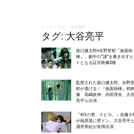
トップ
タグ
大谷亮平
タグ: 大谷亮平
坂口健太郎×永野芽郁『仮面病
棟』、劇中の“謎”を暴き出す
トとなる証言映像2種
監禁された坂口健太郎、永野
郁が逃げる！『仮面病棟』初
像 高嶋政伸、内田理央、大
亮平ら出演
『4月の君、スピカ。』佐藤大
が福原遥に壁ドン、大谷亮平
酒井美紀が友情出演