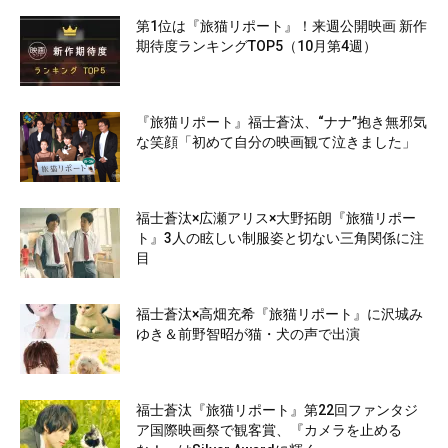
第1位は『旅猫リポート』！来週公開映画 新作
期待度ランキングTOP5（10月第4週）
『旅猫リポート』福士蒼汰、“ナナ”抱き無邪気
な笑顔「初めて自分の映画観て泣きました」
福士蒼汰×広瀬アリス×大野拓朗『旅猫リポー
ト』3人の眩しい制服姿と切ない三角関係に注
目
福士蒼汰×高畑充希『旅猫リポート』に沢城み
ゆき＆前野智昭が猫・犬の声で出演
福士蒼汰『旅猫リポート』第22回ファンタジ
ア国際映画祭で観客賞、『カメラを止める