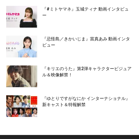
『#ミトヤマネ』玉城ティナ 動画インタビュ
ー
『忌怪島／きかいじま』當真あみ 動画インタ
ビュー
『キリエのうた』第2弾キャラクタービジュア
ル＆映像解禁！
『ゆとりですがなにか インターナショナル』
新キャスト＆特報解禁