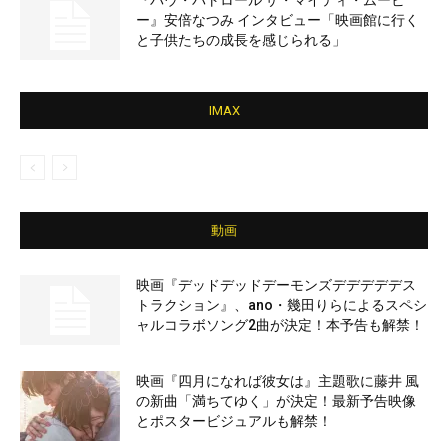
『パウ・パトロール ザ・マイティ・ムービ
ー』安倍なつみ インタビュー「映画館に行く
と子供たちの成長を感じられる」
IMAX
動画
映画『デッドデッドデーモンズデデデデデス
トラクション』、ano・幾田りらによるスペシ
ャルコラボソング2曲が決定！本予告も解禁！
映画『四月になれば彼女は』主題歌に藤井 風
の新曲「満ちてゆく」が決定！最新予告映像
とポスタービジュアルも解禁！