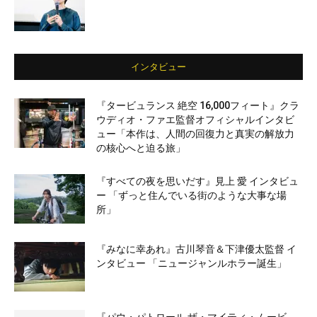
インタビュー
『タービュランス 絶空 16,000フィート』クラ
ウディオ・ファエ監督オフィシャルインタビ
ュー「本作は、人間の回復力と真実の解放力
の核心へと迫る旅」
『すべての夜を思いだす』見上 愛 インタビュ
ー 「ずっと住んでいる街のような大事な場
所」
『みなに幸あれ』古川琴音＆下津優太監督 イ
ンタビュー 「ニュージャンルホラー誕生」