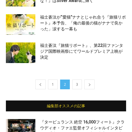
な！』はSilver Awardに輝く
福士蒼汰が“愛猫”ナナとじゃれ合う『旅猫リポ
ート』本予告、「俺の最後の猫がナナで良か
った」涙する一幕も
福士蒼汰『旅猫リポート』、第22回ファンタ
ジア国際映画祭にてワールドプレミア上映が
決定
1
2
3
編集部オススメの記事
『タービュランス 絶空 16,000フィート』クラ
ウディオ・ファエ監督オフィシャルインタビ