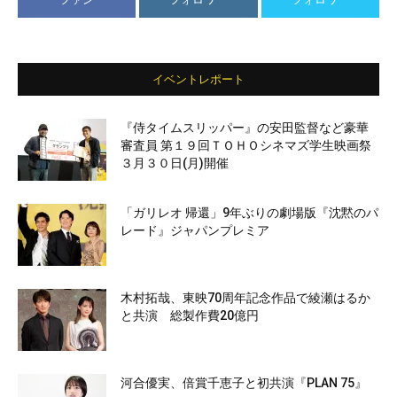
イベントレポート
『侍タイムスリッパー』の安田監督など豪華
審査員 第１９回ＴＯＨＯシネマズ学生映画祭
３月３０日(月)開催
「ガリレオ 帰還」9年ぶりの劇場版『沈黙のパ
レード』ジャパンプレミア
木村拓哉、東映70周年記念作品で綾瀬はるか
と共演 総製作費20億円
河合優実、倍賞千恵子と初共演『PLAN 75』