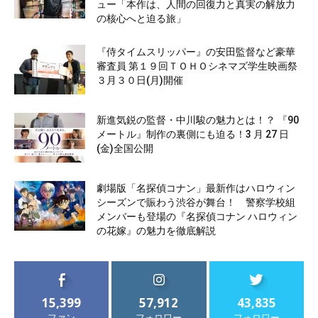
ュー「本作は、人間の回復力と真実の解放力
の核心へと迫る旅」
『侍タイムスリッパー』の安田監督など豪華
審査員 第１９回ＴＯＨＯシネマズ学生映画祭
３月３０日(月)開催
新進気鋭の監督・中川駿の魅力とは！？ 『90
メートル』制作の裏側にも迫る！3 月 27 日
(金)全国公開
劇場版「名探偵コナン」最新作はハロウィン
シーズンで賑わう渋谷が舞台！ 警察学校組
メンバーも登場の『名探偵コナン ハロウィン
の花嫁』の魅力を徹底解説
15,399
57,912
43,835
ファン
フォロワー
フォロワー