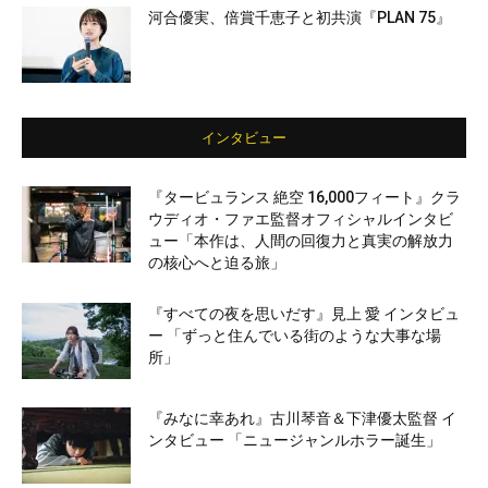
河合優実、倍賞千恵子と初共演『PLAN 75』
インタビュー
『タービュランス 絶空 16,000フィート』クラ
ウディオ・ファエ監督オフィシャルインタビ
ュー「本作は、人間の回復力と真実の解放力
の核心へと迫る旅」
『すべての夜を思いだす』見上 愛 インタビュ
ー 「ずっと住んでいる街のような大事な場
所」
『みなに幸あれ』古川琴音＆下津優太監督 イ
ンタビュー 「ニュージャンルホラー誕生」