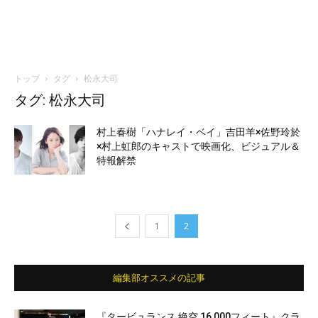
トップ
タグ
松永大司
タグ: 松永大司
村上春樹「ハナレイ・ベイ」吉田羊×佐野玲於
×村上虹郎のキャストで映画化、ビジュアル＆
特報解禁
1
2
編集部オススメの記事
『タービュランス 絶空 16,000フィート』クラ