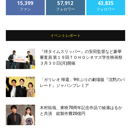
15,399
57,912
43,835
ファン
フォロワー
フォロワー
イベントレポート
『侍タイムスリッパー』の安田監督など豪華
審査員 第１９回ＴＯＨＯシネマズ学生映画祭
３月３０日(月)開催
「ガリレオ 帰還」9年ぶりの劇場版『沈黙のパ
レード』ジャパンプレミア
木村拓哉、東映70周年記念作品で綾瀬はるか
と共演 総製作費20億円