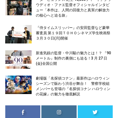
ウディオ・ファエ監督オフィシャルインタビ
ュー「本作は、人間の回復力と真実の解放力
の核心へと迫る旅」
『侍タイムスリッパー』の安田監督など豪華
審査員 第１９回ＴＯＨＯシネマズ学生映画祭
３月３０日(月)開催
新進気鋭の監督・中川駿の魅力とは！？ 『90
メートル』制作の裏側にも迫る！3 月 27 日
(金)全国公開
劇場版「名探偵コナン」最新作はハロウィン
シーズンで賑わう渋谷が舞台！ 警察学校組
メンバーも登場の『名探偵コナン ハロウィン
の花嫁』の魅力を徹底解説